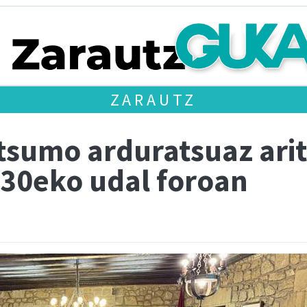
ZARAUTZ
tsumo arduratsuaz arit
30eko udal foroan