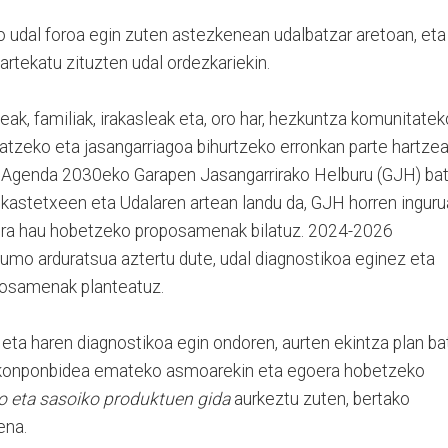
udal foroa egin zuten astezkenean udalbatzar aretoan, eta
rtekatu zituzten udal ordezkariekin.
ak, familiak, irakasleak eta, oro har, hezkuntza komunitatek
atzeko eta jasangarriagoa bihurtzeko erronkan parte hartzea
an Agenda 2030eko Garapen Jasangarrirako Helburu (GJH) ba
 ikastetxeen eta Udalaren artean landu da, GJH horren ingur
era hau hobetzeko proposamenak bilatuz. 2024-2026
sumo arduratsua aztertu dute, udal diagnostikoa eginez eta
osamenak planteatuz.
u eta haren diagnostikoa egin ondoren, aurten ekintza plan ba
i konponbidea emateko asmoarekin eta egoera hobetzeko
o eta sasoiko produktuen gida
aurkeztu zuten, bertako
ena.