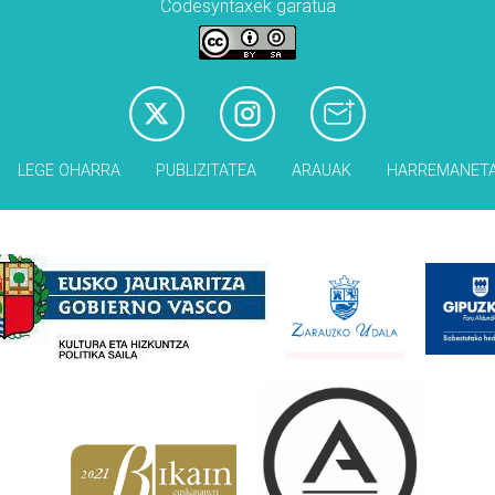
Codesyntaxek garatua
LEGE OHARRA
PUBLIZITATEA
ARAUAK
HARREMANET
Babesleak