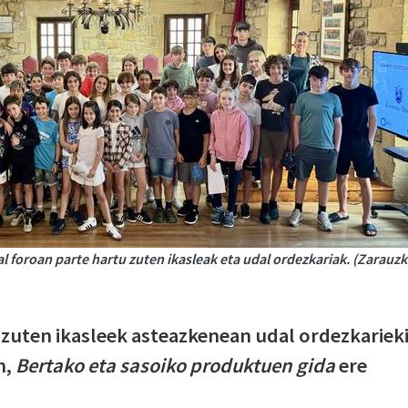
 foroan parte hartu zuten ikasleak eta udal ordezkariak. (Zarauz
 zuten ikasleek asteazkenean udal ordezkariek
n,
Bertako eta sasoiko produktuen gida
ere