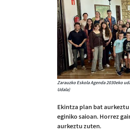
Zarauzko Eskola Agenda 2030eko udal
Udala)
Ekintza plan bat aurkeztu
eginiko saioan. Horrez gai
aurkeztu zuten.