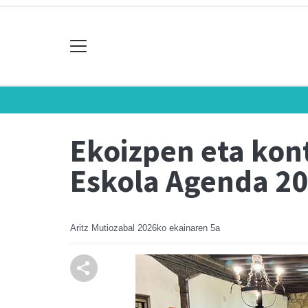
Ekoizpen eta kon
Eskola Agenda 20
Aritz Mutiozabal
2026ko ekainaren 5a