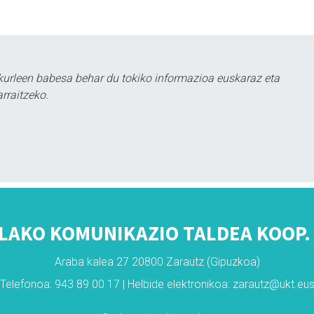
kurleen babesa behar du tokiko informazioa euskaraz eta
rraitzeko.
LAKO KOMUNIKAZIO TALDEA KOOP. 
Araba kalea 27 20800 Zarautz (Gipuzkoa)
Telefonoa: 943 89 00 17 | Helbide elektronikoa: zarautz@ukt.eu