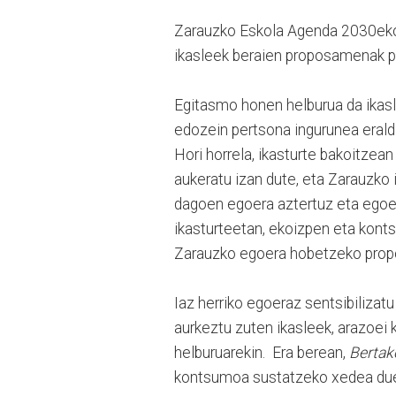
Zarauzko Eskola Agenda 2030eko 
ikasleek beraien proposamenak pa
Egitasmo honen helburua da ikasle
edozein pertsona ingurunea erald
Hori horrela, ikasturte bakoitze
aukeratu izan dute, eta Zarauzko
dagoen egoera aztertuz eta ego
ikasturteetan, ekoizpen eta kont
Zarauzko egoera hobetzeko prop
Iaz herriko egoeraz sentsibilizat
aurkeztu zuten ikasleek, arazoe
helburuarekin. Era berean,
Bertak
kontsumoa sustatzeko xedea du