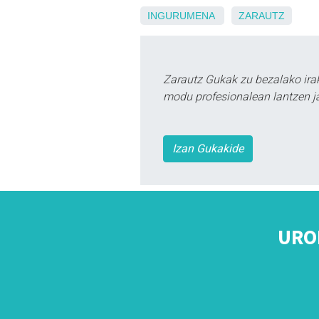
INGURUMENA
ZARAUTZ
Zarautz Gukak zu bezalako ira
modu profesionalean lantzen ja
Izan Gukakide
URO