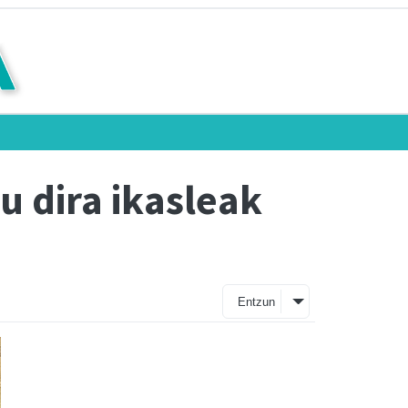
u dira ikasleak
Entzun