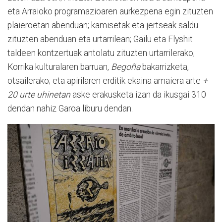
eta Arraioko programazioaren aurkezpena egin zituzten
plaieroetan abenduan; kamisetak eta jertseak saldu
zituzten abenduan eta urtarrilean; Gailu eta Flyshit
taldeen kontzertuak antolatu zituzten urtarrilerako;
Korrika kulturalaren barruan,
Begoña
bakarrizketa,
otsailerako; eta apirilaren erditik ekaina amaiera arte
+
20 urte uhinetan
aske erakusketa izan da ikusgai 310
dendan nahiz Garoa liburu dendan.