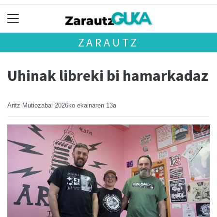
ZARAUTZ
Uhinak libreki bi hamarkadaz
Aritz Mutiozabal
2026ko ekainaren 13a