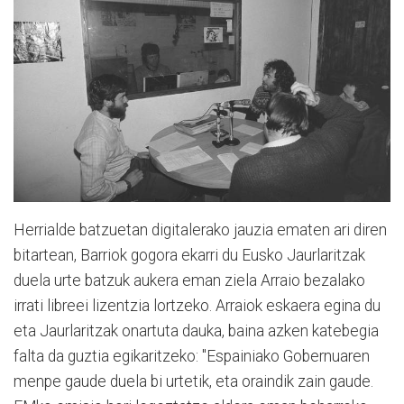
Herrialde batzuetan digitalerako jauzia ematen ari diren
bitartean, Barriok gogora ekarri du Eusko Jaurlaritzak
duela urte batzuk aukera eman ziela Arraio bezalako
irrati libreei lizentzia lortzeko. Arraiok eskaera egina du
eta Jaurlaritzak onartuta dauka, baina azken katebegia
falta da guztia egikaritzeko: "Espainiako Gobernuaren
menpe gaude duela bi urtetik, eta oraindik zain gaude.