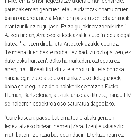
FMko emisio hori legeztatze aldera eman beharreko
pausoak eman genituen, eta Jaurlaritzak onartu zituen,
baina ondoren, auzia Madrilera pasatu zen, eta oraindik
erantzunik ez dugu jaso. Ez zaigu jakinarazpenik iritsi".
Azken finean, Arraioko kideek azaldu dute "modu alegal
batean" aritzen direla, eta Artetxek azaldu duenez,
"baimena duen beste norbait ez baduzu oztopatzen, ez
dute esku hartzen". 80ko hamarkadan, oztopatu ez
arren, irrati libreak itxi zituztela oroitu du, eta borroka
handia egin zutela telekomunikazioko delegazioek,
baina gaur egun ez dela halakorik gertatzen Euskal
Herrian; Bartzelonan, aitzitik, arazoak dituzte, hango FM
seinalearen espektroa oso saturatua dagoelako.
"Gure kasuan, pauso bat ematea erabaki genuen
legeztatzeko bidean, hemen [Zarautzen] euskarazko
irrati baten lizentzia bat egon dadin. Etorkizunean ez