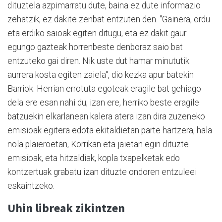
dituztela azpimarratu dute, baina ez dute informazio
zehatzik, ez dakite zenbat entzuten den. "Gainera, ordu
eta erdiko saioak egiten ditugu, eta ez dakit gaur
egungo gazteak horrenbeste denboraz saio bat
entzuteko gai diren. Nik uste dut hamar minututik
aurrera kosta egiten zaiela", dio kezka apur batekin
Barriok. Herrian errotuta egoteak eragile bat gehiago
dela ere esan nahi du; izan ere, herriko beste eragile
batzuekin elkarlanean kalera atera izan dira zuzeneko
emisioak egitera edota ekitaldietan parte hartzera, hala
nola plaieroetan, Korrikan eta jaietan egin dituzte
emisioak, eta hitzaldiak, kopla txapelketak edo
kontzertuak grabatu izan dituzte ondoren entzuleei
eskaintzeko.
Uhin libreak zikintzen