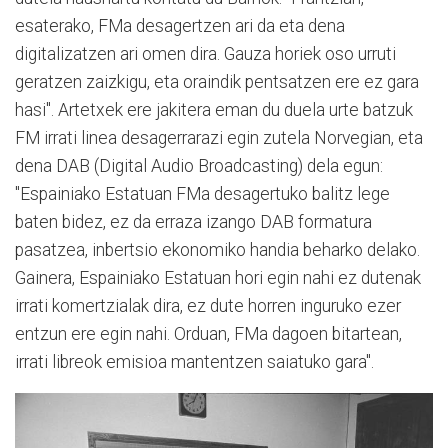
esaterako, FMa desagertzen ari da eta dena
digitalizatzen ari omen dira. Gauza horiek oso urruti
geratzen zaizkigu, eta oraindik pentsatzen ere ez gara
hasi". Artetxek ere jakitera eman du duela urte batzuk
FM irrati linea desagerrarazi egin zutela Norvegian, eta
dena DAB (Digital Audio Broadcasting) dela egun:
"Espainiako Estatuan FMa desagertuko balitz lege
baten bidez, ez da erraza izango DAB formatura
pasatzea, inbertsio ekonomiko handia beharko delako.
Gainera, Espainiako Estatuan hori egin nahi ez dutenak
irrati komertzialak dira, ez dute horren inguruko ezer
entzun ere egin nahi. Orduan, FMa dagoen bitartean,
irrati libreok emisioa mantentzen saiatuko gara".