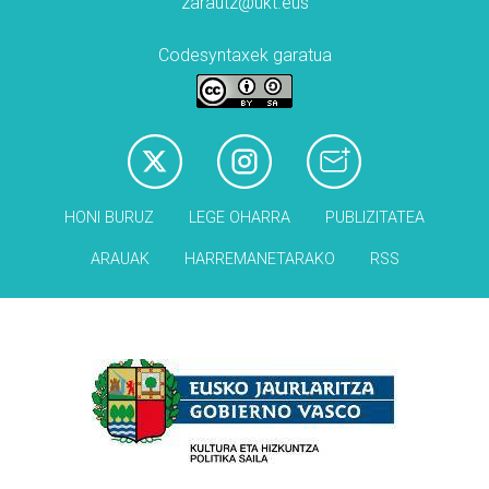
zarautz@ukt.eus
Codesyntaxek garatua
HONI BURUZ
LEGE OHARRA
PUBLIZITATEA
ARAUAK
HARREMANETARAKO
RSS
Babesleak