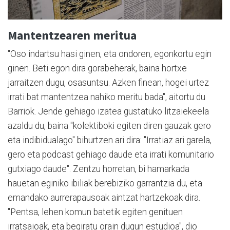
Mantentzearen meritua
"Oso indartsu hasi ginen, eta ondoren, egonkortu egin
ginen. Beti egon dira gorabeherak, baina hortxe
jarraitzen dugu, osasuntsu. Azken finean, hogei urtez
irrati bat mantentzea nahiko meritu bada", aitortu du
Barriok. Jende gehiago izatea gustatuko litzaiekeela
azaldu du, baina "kolektiboki egiten diren gauzak gero
eta indibidualago" bihurtzen ari dira: "Irratiaz ari garela,
gero eta podcast gehiago daude eta irrati komunitario
gutxiago daude". Zentzu horretan, bi hamarkada
hauetan eginiko ibiliak berebiziko garrantzia du, eta
emandako aurrerapausoak aintzat hartzekoak dira.
"Pentsa, lehen komun batetik egiten genituen
irratsaioak, eta begiratu orain dugun estudioa", dio