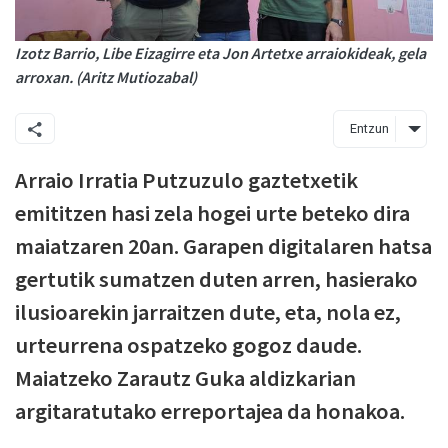
Izotz Barrio, Libe Eizagirre eta Jon Artetxe arraiokideak, gela
arroxan. (Aritz Mutiozabal)
Entzun
Arraio Irratia Putzuzulo gaztetxetik
emititzen hasi zela hogei urte beteko dira
maiatzaren 20an. Garapen digitalaren hatsa
gertutik sumatzen duten arren, hasierako
ilusioarekin jarraitzen dute, eta, nola ez,
urteurrena ospatzeko gogoz daude.
Maiatzeko Zarautz Guka aldizkarian
argitaratutako erreportajea da honakoa.