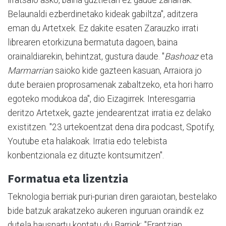
irratsaio asko, baina guztietan ez gaude zaharrak.
Belaunaldi ezberdinetako kideak gabiltza", aditzera
eman du Artetxek. Ez dakite esaten Zarauzko irrati
librearen etorkizuna bermatuta dagoen, baina
orainaldiarekin, behintzat, gustura daude. "
Bashoaz
eta
Marmarrian
saioko kide gazteen kasuan, Arraiora jo
dute beraien proprosamenak zabaltzeko, eta hori harro
egoteko modukoa da", dio Eizagirrek. Interesgarria
deritzo Artetxek, gazte jendearentzat irratia ez delako
existitzen. "23 urtekoentzat dena dira podcast, Spotify,
Youtube eta halakoak. Irratia edo telebista
konbentzionala ez dituzte kontsumitzen".
Formatua eta lizentzia
Teknologia berriak puri-purian diren garaiotan, bestelako
bide batzuk arakatzeko aukeren inguruan oraindik ez
dutela hausnartu kontatu du Barriok: "Frantzian,