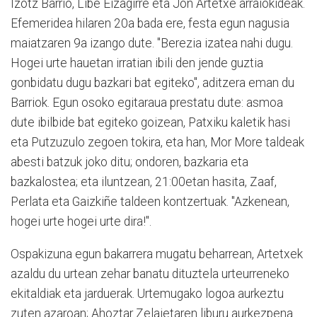
Izotz Barrio, Libe Eizagirre eta Jon Artetxe arraiokideak.
Efemeridea hilaren 20a bada ere, festa egun nagusia
maiatzaren 9a izango dute. "Berezia izatea nahi dugu.
Hogei urte hauetan irratian ibili den jende guztia
gonbidatu dugu bazkari bat egiteko", aditzera eman du
Barriok. Egun osoko egitaraua prestatu dute: asmoa
dute ibilbide bat egiteko goizean, Patxiku kaletik hasi
eta Putzuzulo zegoen tokira, eta han, Mor More taldeak
abesti batzuk joko ditu; ondoren, bazkaria eta
bazkalostea; eta iluntzean, 21:00etan hasita, Zaaf,
Perlata eta Gaizkiñe taldeen kontzertuak. "Azkenean,
hogei urte hogei urte dira!".
Ospakizuna egun bakarrera mugatu beharrean, Artetxek
azaldu du urtean zehar banatu dituztela urteurreneko
ekitaldiak eta jarduerak. Urtemugako logoa aurkeztu
zuten azaroan; Ahoztar Zelaietaren liburu aurkezpena