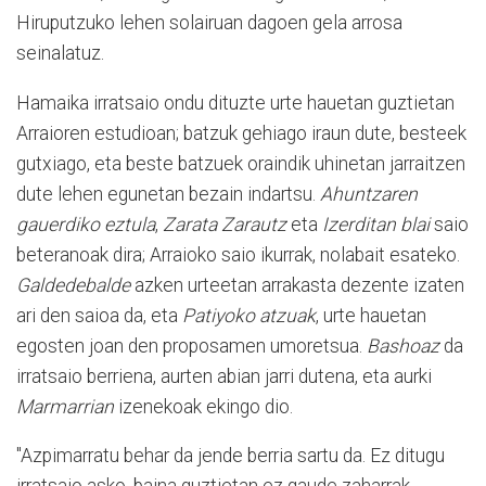
Hiruputzuko lehen solairuan dagoen gela arrosa
seinalatuz.
Hamaika irratsaio ondu dituzte urte hauetan guztietan
Arraioren estudioan; batzuk gehiago iraun dute, besteek
gutxiago, eta beste batzuek oraindik uhinetan jarraitzen
dute lehen egunetan bezain indartsu.
Ahuntzaren
gauerdiko eztula
,
Zarata Zarautz
eta
Izerditan blai
saio
beteranoak dira; Arraioko saio ikurrak, nolabait esateko.
Galdedebalde
azken urteetan arrakasta dezente izaten
ari den saioa da, eta
Patiyoko atzuak
, urte hauetan
egosten joan den proposamen umoretsua.
Bashoaz
da
irratsaio berriena, aurten abian jarri dutena, eta aurki
Marmarrian
izenekoak ekingo dio.
"Azpimarratu behar da jende berria sartu da. Ez ditugu