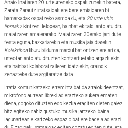
Arraio Irratiaren 20. urteurreneko ospakizunekin batera,
Zarata Zarautz irratsaioak ere bere emisioaren bi
hamarkadak ospatzeko asmoa du, eta
20 urte uhin
libreak
zikintzen! lelopean, hainbat ekitaldi antolatu ditu
maiatzaren amaierarako. Maiatzaren 30erako jarri dute
festa eguna, bazkariarekin eta musika jaialdiarekin.
Kolektiboa
liburu bilduma mardul bat ontzen ere ari da,
urteotan antolatu dituzten kontzertuetako argazkiekin
eta hainbat kolaboratzaileren idatziekin; oraindik
zehazteke dute argitaratze data.
Irratia komunikatzeko erreminta bat da arraiokideentzat,
mikrofono aurrean libreki adierazteko aukera ematen
diena, gogoko dituzten edo kezka eragiten dieten gaiez
hitz egiteko nahiz gustuko musika jartzeko, baina
lagunartean elkartzeko espazio bat ere badela adierazi
du Eizagirrek. Irratsaioak egiten gozatu egiten dute, eta