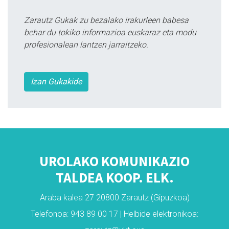
Zarautz Gukak zu bezalako irakurleen babesa
behar du tokiko informazioa euskaraz eta modu
profesionalean lantzen jarraitzeko.
Izan Gukakide
UROLAKO KOMUNIKAZIO
TALDEA KOOP. ELK.
Araba kalea 27 20800 Zarautz (Gipuzkoa)
Telefonoa: 943 89 00 17 | Helbide elektronikoa: