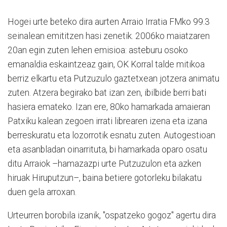
Hogei urte beteko dira aurten Arraio Irratia FMko 99.3
seinalean emititzen hasi zenetik. 2006ko maiatzaren
20an egin zuten lehen emisioa: asteburu osoko
emanaldia eskaintzeaz gain, OK Korral talde mitikoa
berriz elkartu eta Putzuzulo gaztetxean jotzera animatu
zuten. Atzera begirako bat izan zen, ibilbide berri bati
hasiera emateko. Izan ere, 80ko hamarkada amaieran
Patxiku kalean zegoen irrati librearen izena eta izana
berreskuratu eta lozorrotik esnatu zuten. Autogestioan
eta asanbladan oinarrituta, bi hamarkada oparo osatu
ditu Arraiok –hamazazpi urte Putzuzulon eta azken
hiruak Hiruputzun–, baina betiere gotorleku bilakatu
duen gela arroxan.
Urteurren borobila izanik, "ospatzeko gogoz" agertu dira