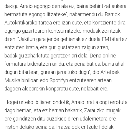
dakigu Arraio egongo den ala ez, baina behintzat aukera
bermatuta egongo litzateke", nabarmendu du Barriok.
Autokritikarako tartea ere izan dute, eta kontziente dira
egungo gizartearen kontsumitzeko moduak zeintzuk
diren. "Jakitun gara jende gehienak ez duela FM bitartez
entzuten irratia, eta guri gustatzen zaigun arren,
badakigu zaharkituta geratzen ari dela. Dena online
formatura bideratzen ari da, eta pena bat da; baina ahal
dugun bitartean, gurean jarraituko dugu", dio Artetxek.
Musika biniloan edo Spotifyn entzutearen artean
dagoen aldearekin konparatu dute, nolabait ere.
Hogei urteko ibiliaren ondotik, Arraio Irratia ongi errotuta
dago herrian, eta ez herrian bakarrik, Zarauzko mugak
ere gainditzen ditu auzokide diren udalerrietara ere
iristen delako seinalea. Irratsaioek entzule fidelak