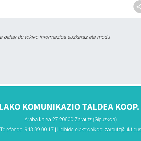
a behar du tokiko informazioa euskaraz eta modu
LAKO KOMUNIKAZIO TALDEA KOOP. 
Araba kalea 27 20800 Zarautz (Gipuzkoa)
Telefonoa: 943 89 00 17 | Helbide elektronikoa: zarautz@ukt.eu