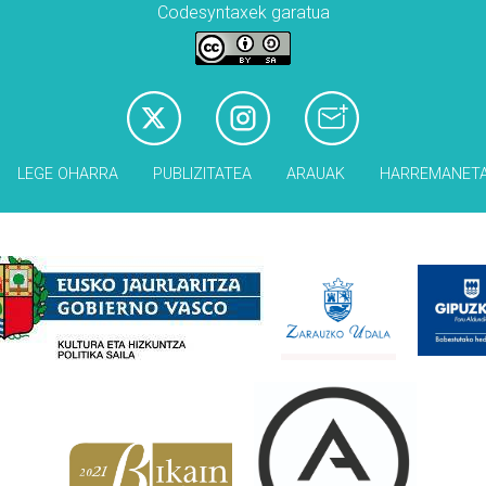
Codesyntaxek garatua
LEGE OHARRA
PUBLIZITATEA
ARAUAK
HARREMANET
Babesleak