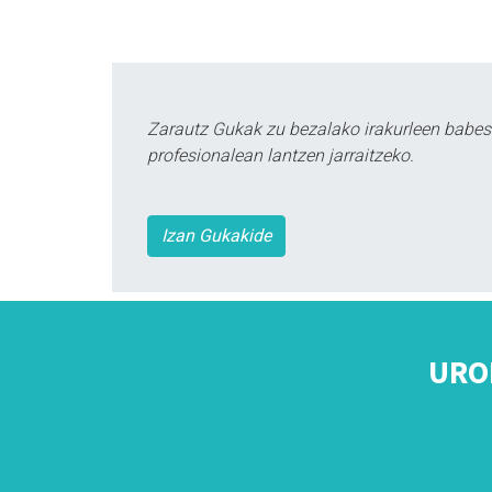
Zarautz Gukak zu bezalako irakurleen babes
profesionalean lantzen jarraitzeko.
Izan Gukakide
URO