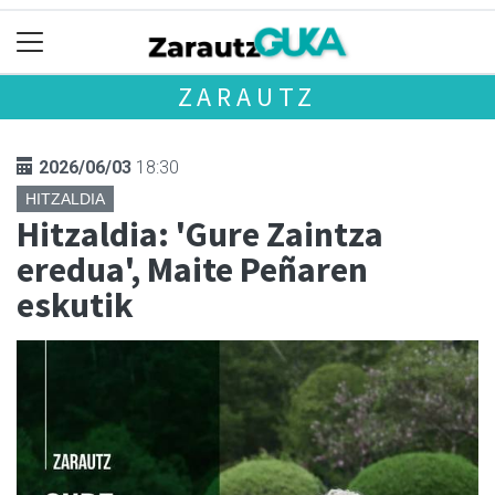
ZARAUTZ
2026/06/03
18:30
HITZALDIA
Hitzaldia: 'Gure Zaintza
eredua', Maite Peñaren
eskutik