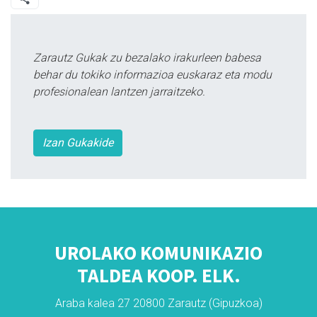
Zarautz Gukak zu bezalako irakurleen babesa
behar du tokiko informazioa euskaraz eta modu
profesionalean lantzen jarraitzeko.
Izan Gukakide
UROLAKO KOMUNIKAZIO
TALDEA KOOP. ELK.
Araba kalea 27 20800 Zarautz (Gipuzkoa)