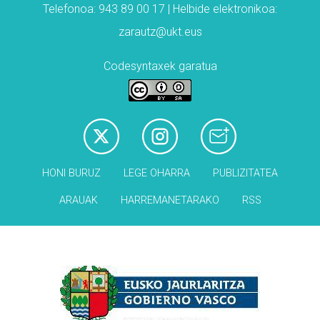
Telefonoa: 943 89 00 17 | Helbide elektronikoa:
zarautz@ukt.eus
Codesyntaxek garatua
HONI BURUZ
LEGE OHARRA
PUBLIZITATEA
ARAUAK
HARREMANETARAKO
RSS
Babesleak