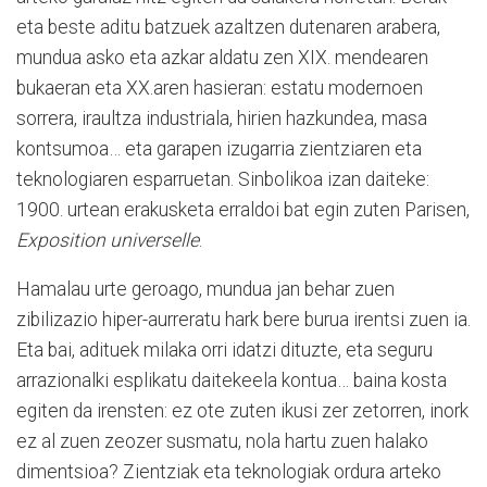
eta beste aditu batzuek azaltzen dutenaren arabera,
mundua asko eta azkar aldatu zen XIX. mendearen
bukaeran eta XX.aren hasieran: estatu modernoen
sorrera, iraultza industriala, hirien hazkundea, masa
kontsumoa… eta garapen izugarria zientziaren eta
teknologiaren esparruetan. Sinbolikoa izan daiteke:
1900. urtean erakusketa erraldoi bat egin zuten Parisen,
Exposition universelle
.
Hamalau urte geroago, mundua jan behar zuen
zibilizazio hiper-aurreratu hark bere burua irentsi zuen ia.
Eta bai, adituek milaka orri idatzi dituzte, eta seguru
arrazionalki esplikatu daitekeela kontua… baina kosta
egiten da irensten: ez ote zuten ikusi zer zetorren, inork
ez al zuen zeozer susmatu, nola hartu zuen halako
dimentsioa? Zientziak eta teknologiak ordura arteko