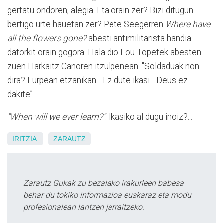
gertatu ondoren, alegia. Eta orain zer? Bizi ditugun
bertigo urte hauetan zer? Pete Seegerren
Where have
all the flowers gone?
abesti antimilitarista handia
datorkit orain gogora. Hala dio Lou Topetek abesten
zuen Harkaitz Canoren itzulpenean: "Soldaduak non
dira? Lurpean etzanikan... Ez dute ikasi... Deus ez
dakite”.
"When will we ever learn?"
. Ikasiko al dugu inoiz?...
IRITZIA
ZARAUTZ
Zarautz Gukak zu bezalako irakurleen babesa
behar du tokiko informazioa euskaraz eta modu
profesionalean lantzen jarraitzeko.