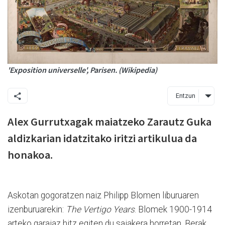
'Exposition universelle', Parisen. (Wikipedia)
Entzun
Alex Gurrutxagak maiatzeko Zarautz Guka
aldizkarian idatzitako iritzi artikulua da
honakoa.
Askotan gogoratzen naiz Philipp Blomen liburuaren
izenburuarekin:
The Vertigo Years
. Blomek 1900-1914
arteko garaiaz hitz egiten du saiakera horretan. Berak