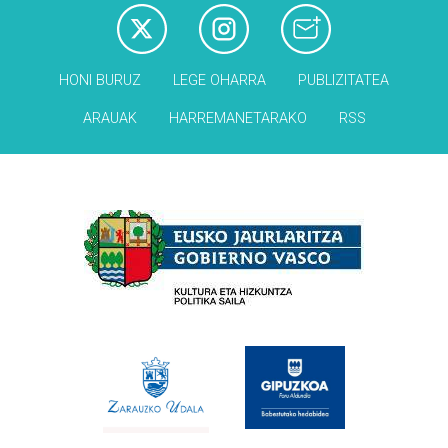
HONI BURUZ
LEGE OHARRA
PUBLIZITATEA
ARAUAK
HARREMANETARAKO
RSS
Babesleak