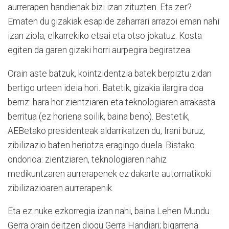
aurrerapen handienak bizi izan zituzten. Eta zer?
Ematen du gizakiak esapide zaharrari arrazoi eman nahi
izan ziola, elkarrekiko etsai eta otso jokatuz. Kosta
egiten da garen gizaki horri aurpegira begiratzea.
Orain aste batzuk, kointzidentzia batek berpiztu zidan
bertigo urteen ideia hori. Batetik, gizakia ilargira doa
berriz: hara hor zientziaren eta teknologiaren arrakasta
berritua (ez horiena soilik, baina beno). Bestetik,
AEBetako presidenteak aldarrikatzen du, Irani buruz,
zibilizazio baten heriotza eragingo duela. Bistako
ondorioa: zientziaren, teknologiaren nahiz
medikuntzaren aurrerapenek ez dakarte automatikoki
zibilizazioaren aurrerapenik.
Eta ez nuke ezkorregia izan nahi, baina Lehen Mundu
Gerra orain deitzen diogu Gerra Handiari; bigarrena