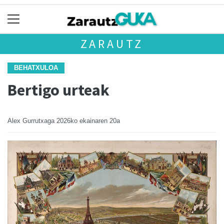
ZARAUTZ
BEHATXULOA
Bertigo urteak
Alex Gurrutxaga
2026ko ekainaren 20a