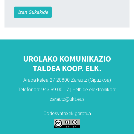
Izan Gukakide
UROLAKO KOMUNIKAZIO
TALDEA KOOP. ELK.
Araba kalea 27 20800 Zarautz (Gipuzkoa)
Telefonoa: 943 89 00 17 | Helbide elektronikoa:
zarautz@ukt.eus
Codesyntaxek garatua