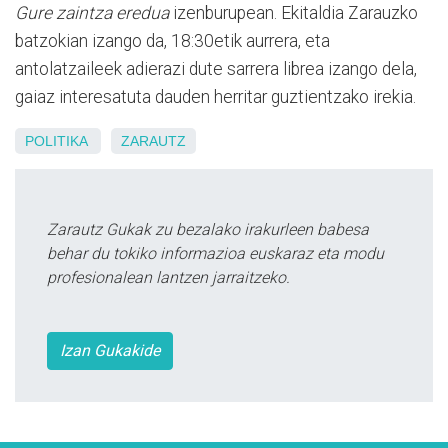
Gure zaintza eredua
izenburupean. Ekitaldia Zarauzko
batzokian izango da, 18:30etik aurrera, eta
antolatzaileek adierazi dute sarrera librea izango dela,
gaiaz interesatuta dauden herritar guztientzako irekia.
POLITIKA
ZARAUTZ
Zarautz Gukak zu bezalako irakurleen babesa
behar du tokiko informazioa euskaraz eta modu
profesionalean lantzen jarraitzeko.
Izan Gukakide