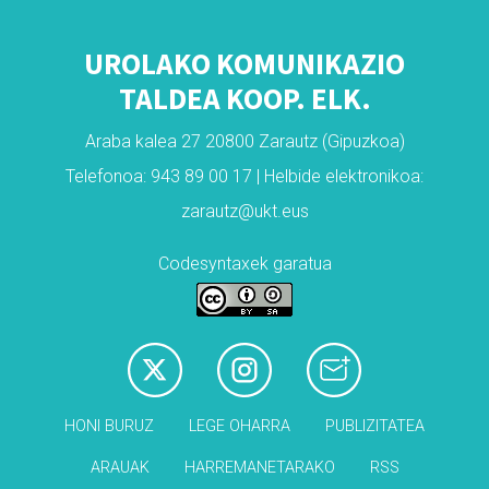
UROLAKO KOMUNIKAZIO
TALDEA KOOP. ELK.
Araba kalea 27 20800 Zarautz (Gipuzkoa)
Telefonoa: 943 89 00 17 | Helbide elektronikoa:
zarautz@ukt.eus
Codesyntaxek garatua
HONI BURUZ
LEGE OHARRA
PUBLIZITATEA
ARAUAK
HARREMANETARAKO
RSS