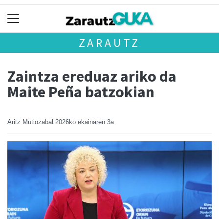
ZARAUTZ
Zaintza ereduaz ariko da
Maite Peña batzokian
Aritz Mutiozabal
2026ko ekainaren 3a