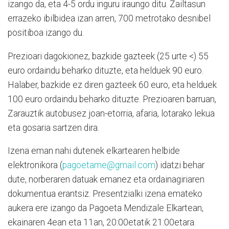
izango da, eta 4-5 ordu inguru iraungo ditu. Zailtasun
errazeko ibilbidea izan arren, 700 metrotako desnibel
positiboa izango du.
Prezioari dagokionez, bazkide gazteek (25 urte <) 55
euro ordaindu beharko dituzte, eta helduek 90 euro.
Halaber, bazkide ez diren gazteek 60 euro, eta helduek
100 euro ordaindu beharko dituzte. Prezioaren barruan,
Zarauztik autobusez joan-etorria, afaria, lotarako lekua
eta gosaria sartzen dira.
Izena eman nahi dutenek elkartearen helbide
elektronikora (
pagoetame@gmail.com
) idatzi behar
dute, norberaren datuak emanez eta ordainagiriaren
dokumentua erantsiz. Presentzialki izena emateko
aukera ere izango da Pagoeta Mendizale Elkartean,
ekainaren 4ean eta 11an, 20:00etatik 21:00etara.