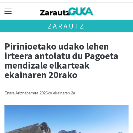
ZARAUTZ
Pirinioetako udako lehen
irteera antolatu du Pagoeta
mendizale elkarteak
ekainaren 20rako
Enara Ariznabarreta
2026ko ekainaren 2a