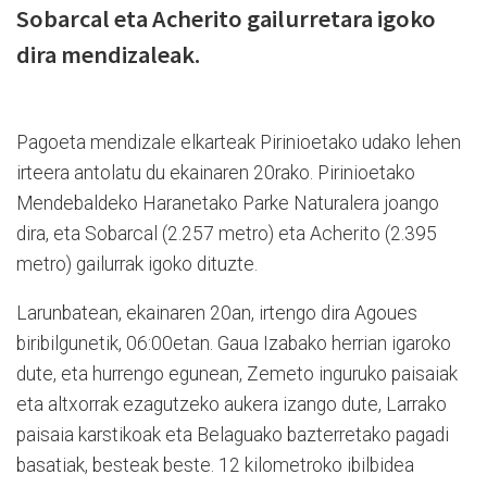
Sobarcal eta Acherito gailurretara igoko
dira mendizaleak.
Pagoeta mendizale elkarteak Pirinioetako udako lehen
irteera antolatu du ekainaren 20rako.
Pirinioetako
Mendebaldeko Haranetako Parke Naturalera joango
dira, eta Sobarcal (2.257 metro) eta Acherito (2.395
metro) gailurrak igoko dituzte.
Larunbatean, ekainaren 20an, irtengo dira Agoues
biribilgunetik, 06:00etan. Gaua Izabako herrian igaroko
dute, eta hurrengo egunean,
Zemeto inguruko paisaiak
eta altxorrak ezagutzeko aukera izango dute, Larrako
paisaia karstikoak eta Belaguako bazterretako pagadi
basatiak, besteak beste.
12 kilometroko ibilbidea