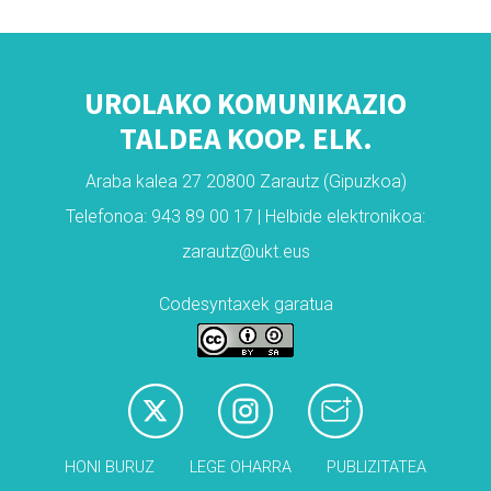
UROLAKO KOMUNIKAZIO
TALDEA KOOP. ELK.
Araba kalea 27 20800 Zarautz (Gipuzkoa)
Telefonoa: 943 89 00 17 | Helbide elektronikoa:
zarautz@ukt.eus
Codesyntaxek garatua
HONI BURUZ
LEGE OHARRA
PUBLIZITATEA