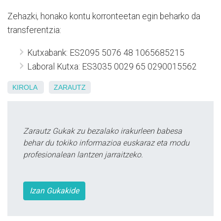
Zehazki, honako kontu korronteetan egin beharko da
transferentzia:
Kutxabank: ES2095 5076 48 1065685215
Laboral Kutxa: ES3035 0029 65 0290015562
KIROLA
ZARAUTZ
Zarautz Gukak zu bezalako irakurleen babesa
behar du tokiko informazioa euskaraz eta modu
profesionalean lantzen jarraitzeko.
Izan Gukakide