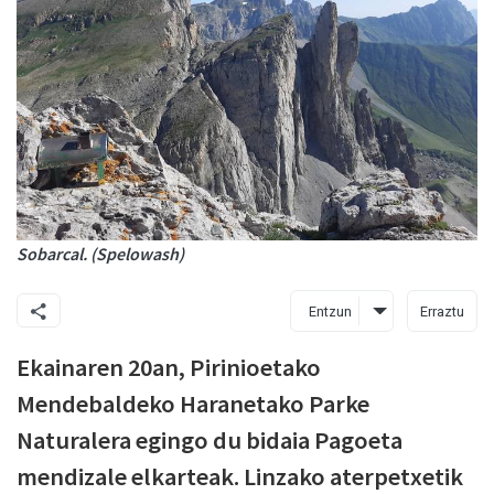
Sobarcal. (Spelowash)
Entzun
Erraztu
Ekainaren 20an, Pirinioetako
Mendebaldeko Haranetako Parke
Naturalera egingo du bidaia Pagoeta
mendizale elkarteak. Linzako aterpetxetik