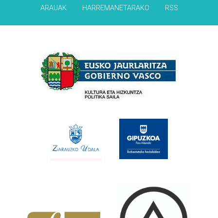
ARAUAK
HARREMANETARAKO
RSS
Babesleak