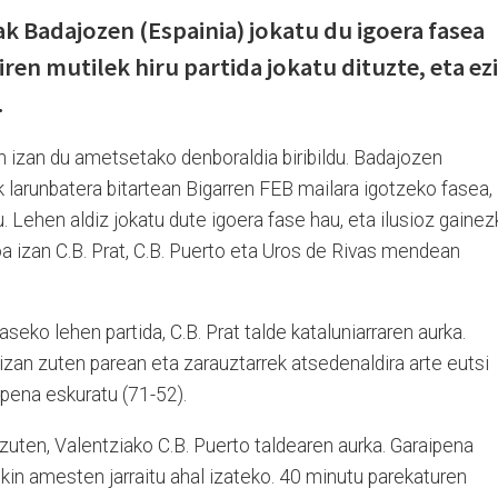
ak Badajozen (Espainia) jokatu du igoera fasea
en mutilek hiru partida jokatu dituzte, eta ez
.
n izan du ametsetako denboraldia biribildu. Badajozen
k larunbatera bitartean Bigarren FEB mailara igotzeko fasea,
u. Lehen aldiz jokatu dute igoera fase hau, eta ilusioz gainez
ikoa izan C.B. Prat, C.B. Puerto eta Uros de Rivas mendean
eko lehen partida, C.B. Prat talde kataluniarraren aurka.
zan zuten parean eta zarauztarrek atsedenaldira arte eutsi
ipena eskuratu (71-52).
 zuten, Valentziako C.B. Puerto taldearen aurka. Garaipena
kin amesten jarraitu ahal izateko. 40 minutu parekaturen