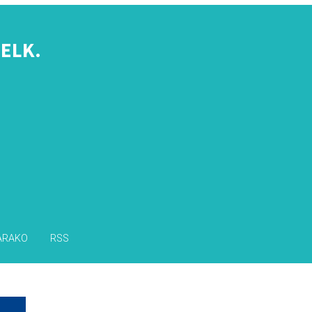
ELK.
s
ARAKO
RSS