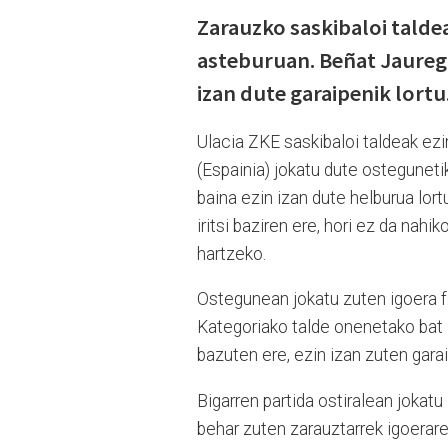
Zarauzko saskibaloi talde
asteburuan. Beñat Jauregir
izan dute garaipenik lortu
Ulacia ZKE saskibaloi taldeak ezi
(Espainia) jokatu dute osteguneti
baina ezin izan dute helburua lort
iritsi baziren ere, hori ez da nah
hartzeko.
Ostegunean jokatu zuten igoera fas
Kategoriako talde onenetako bat i
bazuten ere, ezin izan zuten gara
Bigarren partida ostiralean jokatu
behar zuten zarauztarrek igoerare