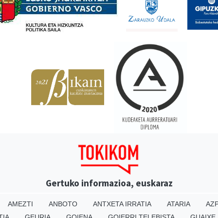
Gertuko informazioa, euskaraz
AMEZTI
ANBOTO
ANTXETA IRRATIA
ATARIA
AZP
TIA
GEURIA
GOIENA
GOIERRI TELEBISTA
GUAIXE