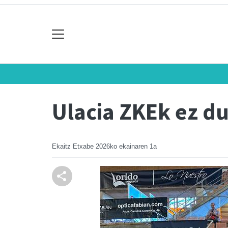
Ulacia ZKEk ez du
Ekaitz Etxabe
2026ko ekainaren 1a