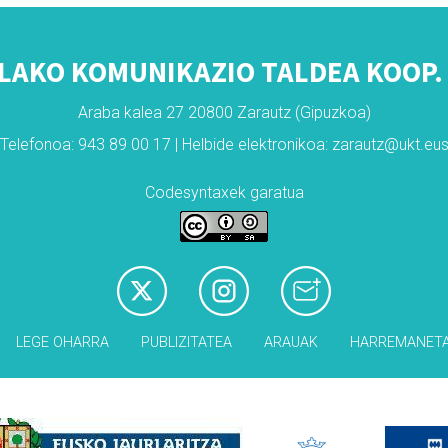
LAKO KOMUNIKAZIO TALDEA KOOP. 
Araba kalea 27 20800 Zarautz (Gipuzkoa)
Telefonoa: 943 89 00 17 | Helbide elektronikoa: zarautz@ukt.eu
Codesyntaxek garatua
LEGE OHARRA
PUBLIZITATEA
ARAUAK
HARREMANET
Babesleak