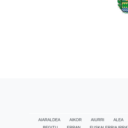
AIARALDEA
AIKOR
AIURRI
ALEA
BEGITU
ERRAN
EUSKALERRIA IRRA