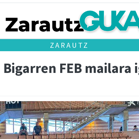
ZARAUTZ
 Bigarren FEB mailara i