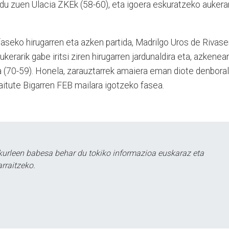
ldu zuen Ulacia ZKEk (58-60), eta igoera eskuratzeko aukerar
aseko hirugarren eta azken partida, Madrilgo Uros de Rivas
ukerarik gabe iritsi ziren hirugarren jardunaldira eta, azkenean
a (70-59). Honela, zarauztarrek amaiera eman diote denboral
 baitute Bigarren FEB mailara igotzeko fasea.
kurleen babesa behar du tokiko informazioa euskaraz eta
rraitzeko.