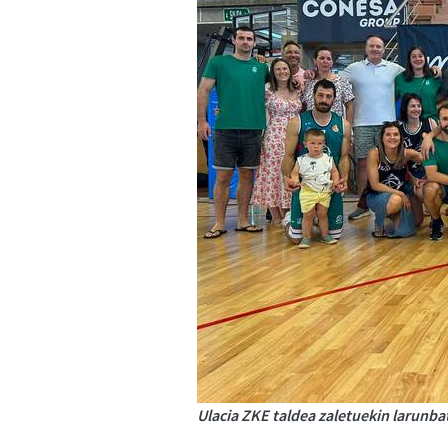
Ulacia ZKE taldea zaletuekin larunba