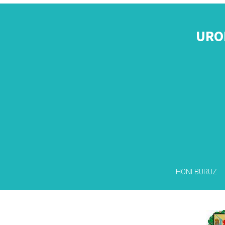
URO
HONI BURUZ