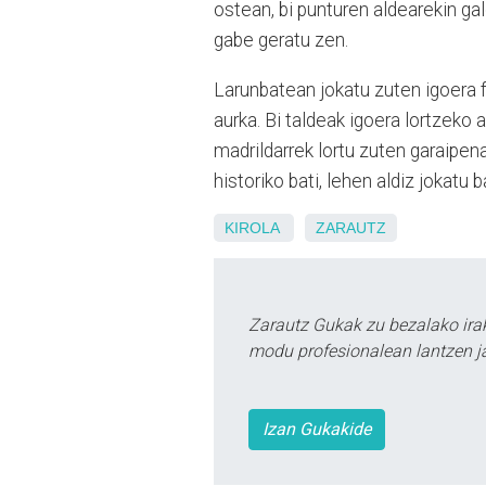
ostean, bi punturen aldearekin ga
gabe geratu zen.
Larunbatean jokatu zuten igoera f
aurka. Bi taldeak igoera lortzeko a
madrildarrek lortu zuten garaipen
historiko bati, lehen aldiz jokatu
KIROLA
ZARAUTZ
Zarautz Gukak zu bezalako ira
modu profesionalean lantzen ja
Izan Gukakide