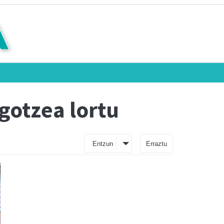
gotzea lortu
Entzun
Erraztu