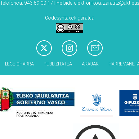
Telefonoa: 943 89 00 17 | Helbide elektronikoa: zarautz@ukt.eu
Codesyntaxek garatua
LEGE OHARRA
PUBLIZITATEA
ARAUAK
HARREMANET
Babesleak