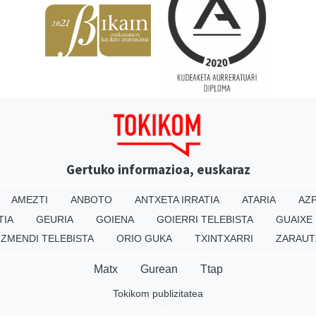
Gertuko informazioa, euskaraz
AMEZTI
ANBOTO
ANTXETA IRRATIA
ATARIA
AZP
TIA
GEURIA
GOIENA
GOIERRI TELEBISTA
GUAIXE
IZMENDI TELEBISTA
ORIO GUKA
TXINTXARRI
ZARAUT
Matx
Gurean
Ttap
Tokikom publizitatea
v16.25.0