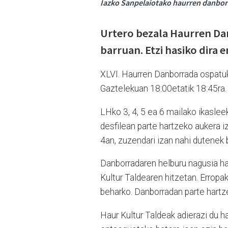
Iazko Sanpelaiotako haurren danbo
Urtero bezala Haurren Da
barruan. Etzi hasiko dira 
XLVI. Haurren Danborrada ospatuk
Gaztelekuan 18:00etatik 18:45ra
LHko 3, 4, 5 ea 6 mailako ikaslee
desfilean parte hartzeko aukera i
4an, zuzendari izan nahi dutenek b
Danborradaren helburu nagusia hau
Kultur Taldearen hitzetan. Erropa
beharko. Danborradan parte hartz
Haur Kultur Taldeak adierazi du h