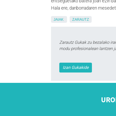
entseguetako batera joan ezin ba
Hala ere, danborradaren mesedeta
JAIAK
ZARAUTZ
Zarautz Gukak zu bezalako ira
modu profesionalean lantzen ja
Izan Gukakide
URO