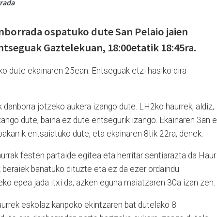
rrada
nborrada ospatuko dute San Pelaio jaien
entseguak Gaztelekuan, 18:00etatik 18:45ra.
o dute ekainaren 25ean. Entseguak etzi hasiko dira
.
k danborra jotzeko aukera izango dute. LH2ko haurrek, aldiz,
zango dute, baina ez dute entsegurik izango. Ekainaren 3an e
akarrik entsaiatuko dute, eta ekainaren 8tik 22ra, denek.
rrak festen partaide egitea eta herritar sentiarazta da Haur
k beraiek banatuko dituzte eta ez da ezer ordaindu
eko epea jada itxi da, azken eguna maiatzaren 30a izan zen.
aurrek eskolaz kanpoko ekintzaren bat dutelako 8