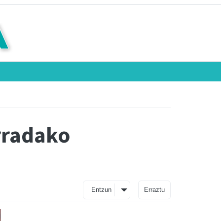
rradako
Entzun
Erraztu