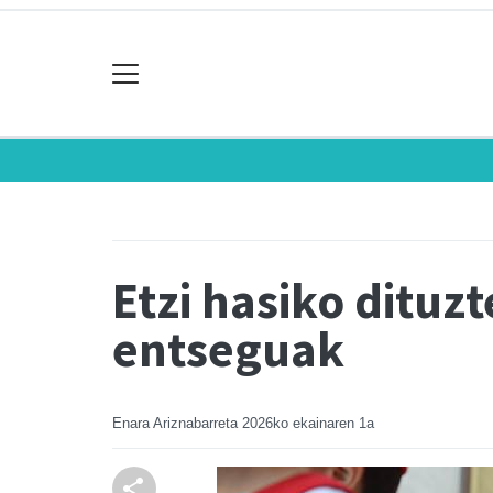
Etzi hasiko dituz
entseguak
Enara Ariznabarreta
2026ko ekainaren 1a