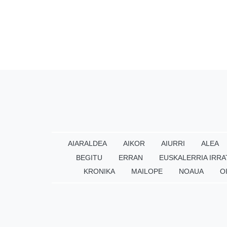
AIARALDEA
AIKOR
AIURRI
ALEA
BEGITU
ERRAN
EUSKALERRIA IRRA
KRONIKA
MAILOPE
NOAUA
O