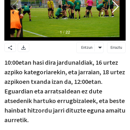
Entzun
Erraztu
10:00etan hasi dira jardunaldiak, 16 urtez
azpiko kategoriarekin, eta jarraian, 18 urtez
azpikoen txanda izan da, 12:00etan.
Eguardian eta arratsaldean ez dute
atsedenik hartuko errugbizaleek, eta beste
hainbat hitzordu jarri dituzte eguna amaitu
aurretik.