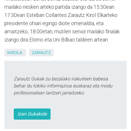
mailako nesken arteko partida izango da 15:30ean.
17:30ean Esteban Collantes Zarautz Kirol Elkarteko
presidente ohiari egingo diote omenaldia, eta
amaitzeko, 18:00etan, mutilen senior mailako finalak
izango dira Elorrio eta Uni Bilbao taldeen artean.
KIROLA
ZARAUTZ
Zarautz Gukak zu bezalako irakurleen babesa
behar du tokiko informazioa euskaraz eta modu
profesionalean lantzen jarraitzeko.
Izan Gukakide