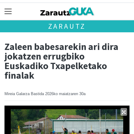
ZARAUTZ
Zaleen babesarekin ari dira
jokatzen errugbiko
Euskadiko Txapelketako
finalak
Mireia Galarza Bastida
2026ko maiatzaren 30a