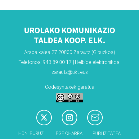
UROLAKO KOMUNIKAZIO
TALDEA KOOP. ELK.
Araba kalea 27 20800 Zarautz (Gipuzkoa)
Telefonoa: 943 89 00 17 | Helbide elektronikoa:
zarautz@ukt.eus
Codesyntaxek garatua
HONI BURUZ
LEGE OHARRA
PUBLIZITATEA