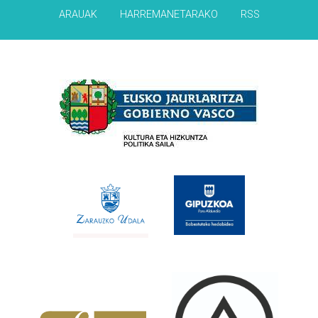
ARAUAK
HARREMANETARAKO
RSS
Babesleak