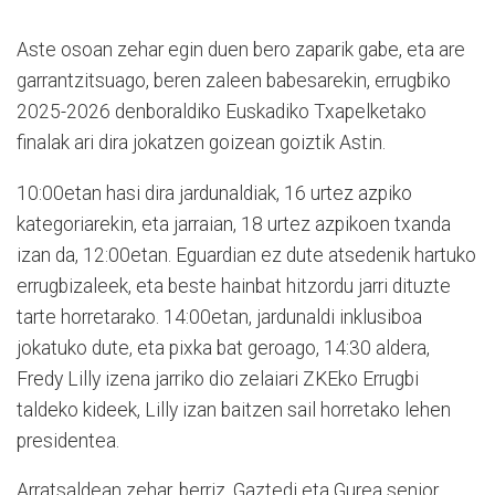
Aste osoan zehar egin duen bero zaparik gabe, eta are
garrantzitsuago, beren zaleen babesarekin, errugbiko
2025-2026 denboraldiko Euskadiko Txapelketako
finalak ari dira jokatzen goizean goiztik Astin.
10:00etan hasi dira jardunaldiak, 16 urtez azpiko
kategoriarekin, eta jarraian, 18 urtez azpikoen txanda
izan da, 12:00etan. Eguardian ez dute atsedenik hartuko
errugbizaleek, eta beste hainbat hitzordu jarri dituzte
tarte horretarako. 14:00etan, jardunaldi inklusiboa
jokatuko dute, eta pixka bat geroago, 14:30 aldera,
Fredy Lilly izena jarriko dio zelaiari ZKEko Errugbi
taldeko kideek, Lilly izan baitzen sail horretako lehen
presidentea.
Arratsaldean zehar, berriz, Gaztedi eta Gurea senior