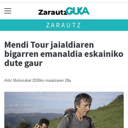
ZARAUTZ
Mendi Tour jaialdiaren
bigarren emanaldia eskainiko
dute gaur
Aritz Mutiozabal
2026ko maiatzaren 28a