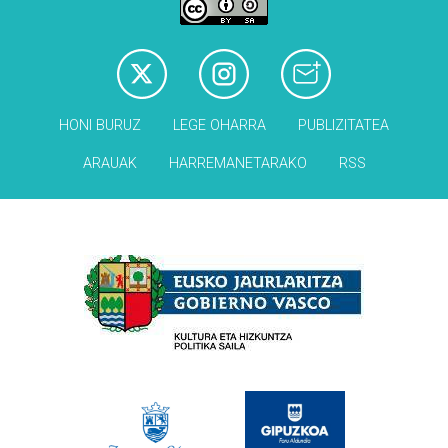
HONI BURUZ
LEGE OHARRA
PUBLIZITATEA
ARAUAK
HARREMANETARAKO
RSS
Babesleak