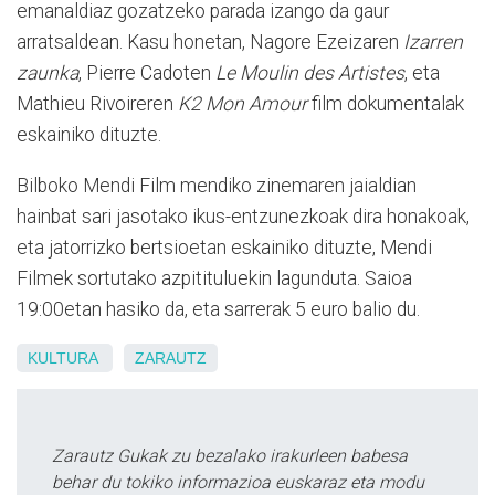
emanaldiaz gozatzeko parada izango da gaur
arratsaldean. Kasu honetan, Nagore Ezeizaren
Izarren
zaunka
, Pierre Cadoten
Le Moulin des Artistes
, eta
Mathieu Rivoireren
K2 Mon Amour
film dokumentalak
eskainiko dituzte.
Bilboko Mendi Film mendiko zinemaren jaialdian
hainbat sari jasotako ikus-entzunezkoak dira honakoak,
eta jatorrizko bertsioetan eskainiko dituzte, Mendi
Filmek sortutako azpitituluekin lagunduta. Saioa
19:00etan hasiko da, eta sarrerak 5 euro balio du.
KULTURA
ZARAUTZ
Zarautz Gukak zu bezalako irakurleen babesa
behar du tokiko informazioa euskaraz eta modu