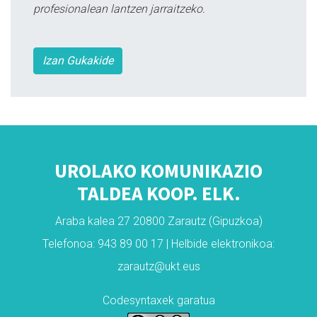
profesionalean lantzen jarraitzeko.
Izan Gukakide
UROLAKO KOMUNIKAZIO
TALDEA KOOP. ELK.
Araba kalea 27 20800 Zarautz (Gipuzkoa)
Telefonoa: 943 89 00 17 | Helbide elektronikoa:
zarautz@ukt.eus
Codesyntaxek garatua