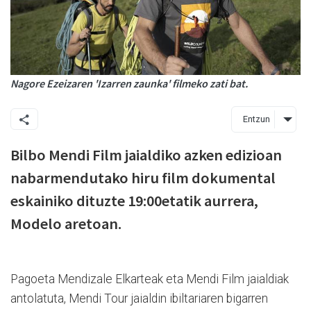
Nagore Ezeizaren 'Izarren zaunka' filmeko zati bat.
Entzun
Bilbo Mendi Film jaialdiko azken edizioan
nabarmendutako hiru film dokumental
eskainiko dituzte 19:00etatik aurrera,
Modelo aretoan.
Pagoeta Mendizale Elkarteak eta Mendi Film jaialdiak
antolatuta, Mendi Tour jaialdin ibiltariaren bigarren