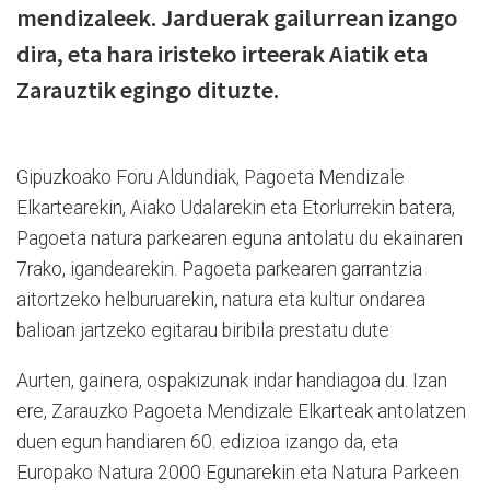
mendizaleek. Jarduerak gailurrean izango
dira, eta hara iristeko irteerak Aiatik eta
Zarauztik egingo dituzte.
Gipuzkoako Foru Aldundiak, Pagoeta Mendizale
Elkartearekin, Aiako Udalarekin eta Etorlurrekin batera,
Pagoeta natura parkearen eguna antolatu du ekainaren
7rako, igandearekin. Pagoeta parkearen garrantzia
aitortzeko helburuarekin, natura eta kultur ondarea
balioan jartzeko egitarau biribila prestatu dute
Aurten, gainera, ospakizunak indar handiagoa du. Izan
ere, Zarauzko Pagoeta Mendizale Elkarteak antolatzen
duen egun handiaren 60. edizioa izango da, eta
Europako Natura 2000 Egunarekin eta Natura Parkeen