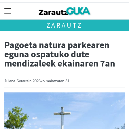
ZARAUTZ
Pagoeta natura parkearen
eguna ospatuko dute
mendizaleek ekainaren 7an
Julene Sorarrain
2026ko maiatzaren 31