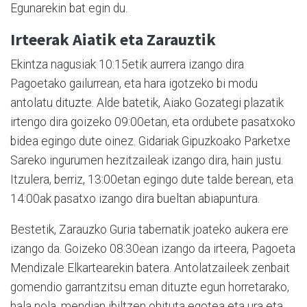
Egunarekin bat egin du.
Irteerak Aiatik eta Zarauztik
Ekintza nagusiak 10:15etik aurrera izango dira
Pagoetako gailurrean, eta hara igotzeko bi modu
antolatu dituzte. Alde batetik, Aiako Gozategi plazatik
irtengo dira goizeko 09:00etan, eta ordubete pasatxoko
bidea egingo dute oinez. Gidariak Gipuzkoako Parketxe
Sareko ingurumen hezitzaileak izango dira, hain justu.
Itzulera, berriz, 13:00etan egingo dute talde berean, eta
14:00ak pasatxo izango dira bueltan abiapuntura.
Bestetik, Zarauzko Guria tabernatik joateko aukera ere
izango da. Goizeko 08:30ean izango da irteera, Pagoeta
Mendizale Elkartearekin batera. Antolatzaileek zenbait
gomendio garrantzitsu eman dituzte egun horretarako,
hala nola, mendian ibiltzen ohituta egotea eta ura eta