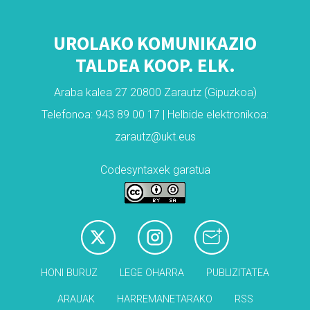
UROLAKO KOMUNIKAZIO
TALDEA KOOP. ELK.
Araba kalea 27 20800 Zarautz (Gipuzkoa)
Telefonoa: 943 89 00 17 | Helbide elektronikoa:
zarautz@ukt.eus
Codesyntaxek garatua
HONI BURUZ
LEGE OHARRA
PUBLIZITATEA
ARAUAK
HARREMANETARAKO
RSS