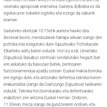
oinetako aproposak eramatea. Gainera, ibilbidea ez da
egokia ume txikiekin egiteko eta ezingo da zakurrik
eraman.
Gailurreko ekintzak 10:15etik aurrera hasiko dira.
Besteak beste, mendizaleek harrapa lekuan izango den
pottoka elia ezagutuko dute Gipuzkoako Pottokazale
Elkarteko aditu baten eskutik. Hori ez ezik, Urnietako
(Gipuzkoa) Basabizi zentroan sendatutako hegazti bat
ere askatuko du basozain batek, zentroaren
funtzionamendua azaldu ostean. Euskal makila borroka
ere egingo dute, eta antzinako defentsa teknika horren
erakustaldia izango da Oiartzungo (Gipuzkoa) taldearen
eskutik. Teknika hori borrokarako eta defentsarako
erabiltzen zen antzina Euskal Herrian. Ondoren,
11:30ean, meza izango da gurutzearen ondoan, eta