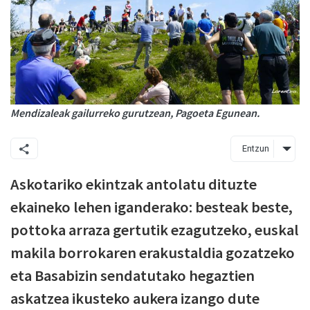
Mendizaleak gailurreko gurutzean, Pagoeta Egunean.
Entzun
Askotariko ekintzak antolatu dituzte
ekaineko lehen iganderako: besteak beste,
pottoka arraza gertutik ezagutzeko, euskal
makila borrokaren erakustaldia gozatzeko
eta Basabizin sendatutako hegaztien
askatzea ikusteko aukera izango dute