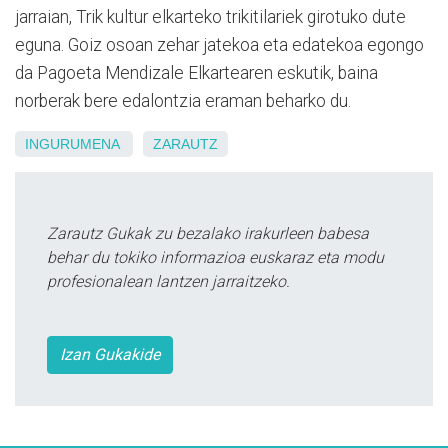
jarraian, Trik kultur elkarteko trikitilariek girotuko dute
eguna. Goiz osoan zehar jatekoa eta edatekoa egongo
da Pagoeta Mendizale Elkartearen eskutik, baina
norberak bere edalontzia eraman beharko du.
INGURUMENA
ZARAUTZ
Zarautz Gukak zu bezalako irakurleen babesa
behar du tokiko informazioa euskaraz eta modu
profesionalean lantzen jarraitzeko.
Izan Gukakide