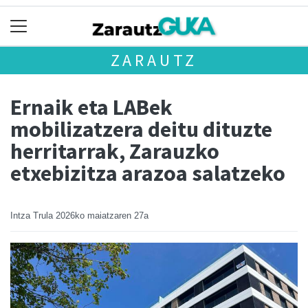
ZARAUTZ
Ernaik eta LABek
mobilizatzera deitu dituzte
herritarrak, Zarauzko
etxebizitza arazoa salatzeko
Intza Trula
2026ko maiatzaren 27a