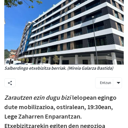
Salberdingo etxebizitza berriak. (Mireia Galarza Bastida)
Entzun
Zarautzen ezin dugu bizi
lelopean egingo
dute mobilizazioa, ostiralean, 19:30ean,
Lege Zaharren Enparantzan.
Etxebizitzarekin egiten den negozioa