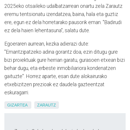
2025eko otsaileko udalbatzarrean onartu zela Zarautz
eremu tentsionatu izendatzea, baina, hala eta guztiz
ere, egun ez dela horretarako pausorik eman. "Badirudi
ez dela haien lehentasuna", salatu dute.
Egoeraren aurrean, kezka adierazi dute:
"Emantzipatzeko adina gorantz doa, ezin ditugu gure
bizi proiektuak gure herrian garatu, gurasoen etxean bizi
behar dugu, eta erbeste inmobiliariora kondenatzen
gaituzte". Horrez aparte, esan dute alokairurako
etxebizitzen prezioak ez daudela gazteentzat
eskuragarri.
GIZARTEA
ZARAUTZ