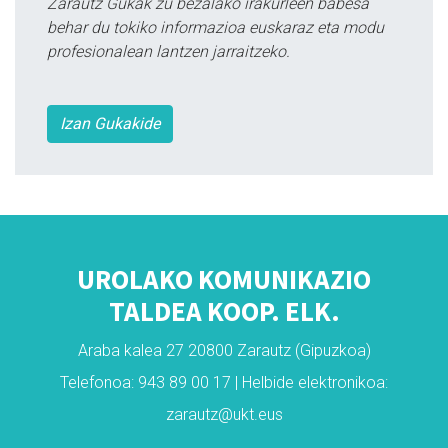
Zarautz Gukak zu bezalako irakurleen babesa
behar du tokiko informazioa euskaraz eta modu
profesionalean lantzen jarraitzeko.
Izan Gukakide
UROLAKO KOMUNIKAZIO
TALDEA KOOP. ELK.
Araba kalea 27 20800 Zarautz (Gipuzkoa)
Telefonoa: 943 89 00 17 | Helbide elektronikoa:
zarautz@ukt.eus