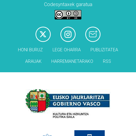
Codesyntaxek garatua
HONI BURUZ
LEGE OHARRA
PUBLIZITATEA
ARAUAK
HARREMANETARAKO
RSS
Babesleak