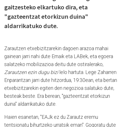
gaitzesteko elkartuko dira, eta
"gazteentzat etorkizun duina"
aldarrikatuko dute.
Zarautzen etxebizitzarekin dagoen arazoa mahai
gainean jarri nahi dute Ernaik eta LABek, eta egoera
salatzeko mobilizazioa deitu dute ostiralerako,
Zarautzen ezin dugu bizi
lelo hartuta. Lege Zaharren
Enparantzan jarri dute hitzordua, 19:30ean, eta bertan
etxebizitzarekin egiten den negozioa salatuko dute,
besteak beste. Era berean, "gazteentzat etorkizun
duina" aldarrikatuko dute.
Haien esanetan, "EAJk ez du Zarautz eremu
tentsionatu bihurtzeko urratsik eman". Gogoratu dute