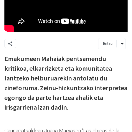
Entzun
Emakumeen Mahaiak pentsamendu
kritikoa, elkarrizketa eta komunitatea
lantzeko helburuarekin antolatu du
zineforuma. Zeinu-hizkuntzako interpretea
egongo da parte hartzea ahalik eta
irisgarriena izan dadin.
Gaur arratsaldean Juana Maciasen 'Las chicas de la