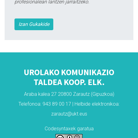
profesionalean lantzen jarraitzeko.
Izan Gukakide
UROLAKO KOMUNIKAZIO
TALDEA KOOP. ELK.
Araba kalea 27 20800 Zarautz (Gipuzkoa)
Telefonoa: 943 89 00 17 | Helbide elektronikoa:
zarautz@ukt.eus
Codesyntaxek garatua