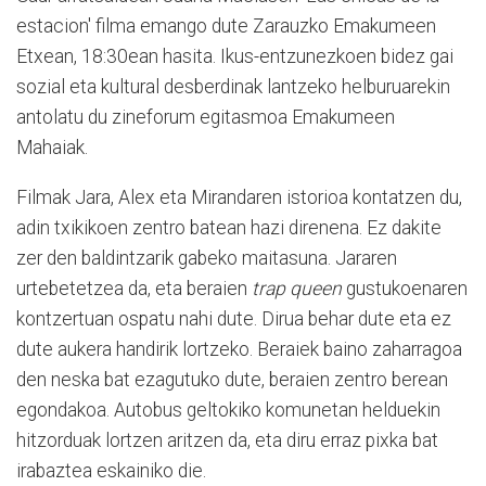
estacion' filma emango dute Zarauzko Emakumeen
Etxean, 18:30ean hasita. Ikus-entzunezkoen bidez gai
sozial eta kultural desberdinak lantzeko helburuarekin
antolatu du zineforum egitasmoa Emakumeen
Mahaiak.
Filmak Jara, Alex eta Mirandaren istorioa kontatzen du,
adin txikikoen zentro batean hazi direnena. Ez dakite
zer den baldintzarik gabeko maitasuna. Jararen
urtebetetzea da, eta beraien
trap queen
gustukoenaren
kontzertuan ospatu nahi dute. Dirua behar dute eta ez
dute aukera handirik lortzeko. Beraiek baino zaharragoa
den neska bat ezagutuko dute, beraien zentro berean
egondakoa. Autobus geltokiko komunetan helduekin
hitzorduak lortzen aritzen da, eta diru erraz pixka bat
irabaztea eskainiko die.