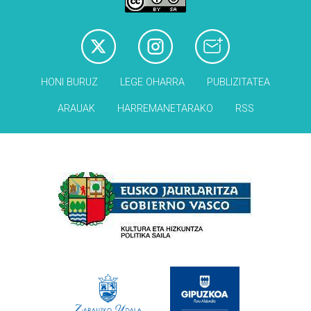
HONI BURUZ
LEGE OHARRA
PUBLIZITATEA
ARAUAK
HARREMANETARAKO
RSS
Babesleak