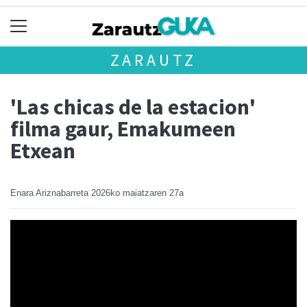
ZARAUTZ
'Las chicas de la estacion'
filma gaur, Emakumeen
Etxean
Enara Ariznabarreta
2026ko maiatzaren 27a