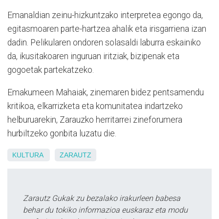
Emanaldian zeinu-hizkuntzako interpretea egongo da,
egitasmoaren parte-hartzea ahalik eta irisgarriena izan
dadin. Pelikularen ondoren solasaldi laburra eskainiko
da, ikusitakoaren inguruan iritziak, bizipenak eta
gogoetak partekatzeko.
Emakumeen Mahaiak, zinemaren bidez pentsamendu
kritikoa, elkarrizketa eta komunitatea indartzeko
helburuarekin, Zarauzko herritarrei zineforumera
hurbiltzeko gonbita luzatu die.
KULTURA
ZARAUTZ
Zarautz Gukak zu bezalako irakurleen babesa
behar du tokiko informazioa euskaraz eta modu