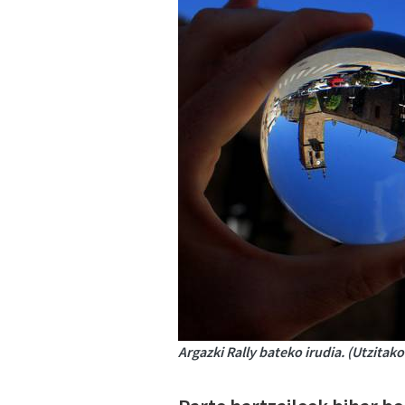
Argazki Rally bateko irudia. (Utzitako