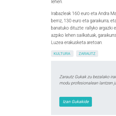
lehen.
Irabazleak 160 euro eta Andra Mari
berriz, 130 euro eta garaikurra; et
banatuko dituzte: rallyko argazki
azpiko lehen sailkatuak, garaikurr
Luzea erakusketa aretoan.
KULTURA
ZARAUTZ
Zarautz Gukak zu bezalako ira
modu profesionalean lantzen ja
Izan Gukakide