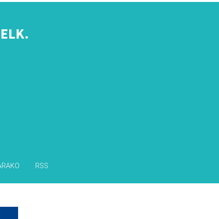
ELK.
s
ARAKO
RSS