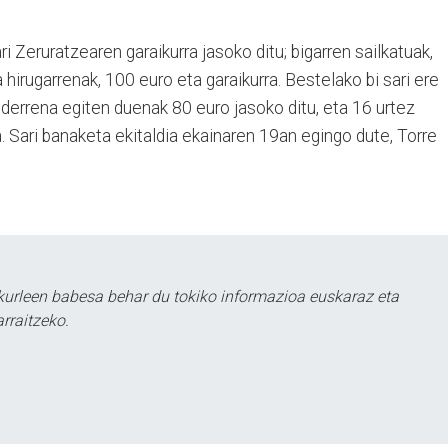
 Zeruratzearen garaikurra jasoko ditu; bigarren sailkatuak,
a hirugarrenak, 100 euro eta garaikurra. Bestelako bi sari ere
 ederrena egiten duenak 80 euro jasoko ditu, eta 16 urtez
a. Sari banaketa ekitaldia ekainaren 19an egingo dute, Torre
kurleen babesa behar du tokiko informazioa euskaraz eta
rraitzeko.