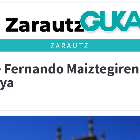
ZARAUTZ
e Fernando Maiztegire
lya