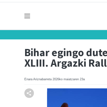
Bihar egingo dut
XLIII. Argazki Ral
Enara Ariznabarreta
2026ko maiatzaren 23a