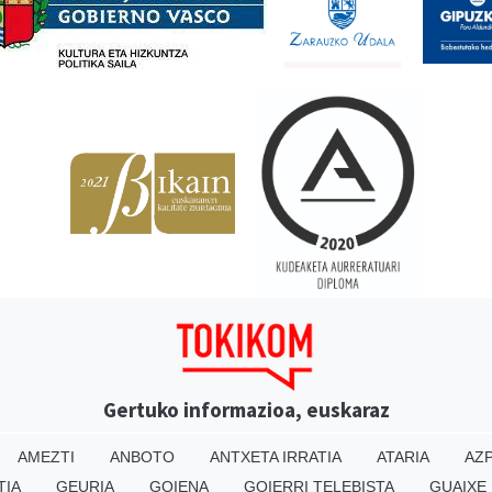
Gertuko informazioa, euskaraz
AMEZTI
ANBOTO
ANTXETA IRRATIA
ATARIA
AZP
TIA
GEURIA
GOIENA
GOIERRI TELEBISTA
GUAIXE