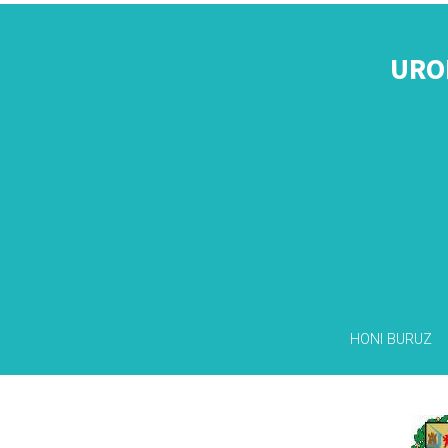
URO
HONI BURUZ