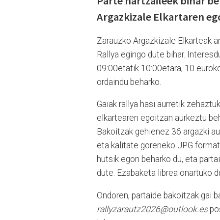
Parte hartzaileek bihar b
Argazkizale Elkartaren ego
Zarauzko Argazkizale Elkarteak a
Rallya egingo dute bihar. Interes
09:00etatik 10:00etara, 10 euroko 
ordaindu beharko.
Gaiak rallya hasi aurretik zehaztu
elkartearen egoitzan aurkeztu beh
Bakoitzak gehienez 36 argazki au
eta kalitate goreneko JPG format
hutsik egon beharko du, eta parta
dute. Ezabaketa librea onartuko d
Ondoren, partaide bakoitzak gai b
rallyzarautz2026@outlook.es
pos