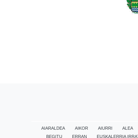
AIARALDEA
AIKOR
AIURRI
ALEA
BEGITU
ERRAN
EUSKALERRIA IRRA