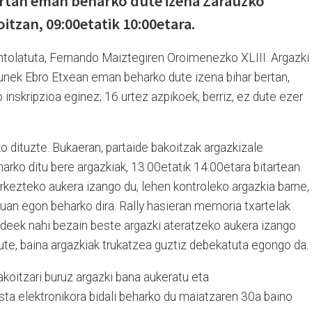
ertan eman beharko dute izena Zarauzko
itzan, 09:00etatik 10:00etara.
ntolatuta, Fernando Maiztegiren Oroimenezko XLIII. Argazki
dunek Ebro Etxean eman beharko dute izena bihar bertan,
inskripzioa eginez; 16 urtez azpikoek, berriz, ez dute ezer
ko dituzte. Bukaeran, partaide bakoitzak argazkizale
arko ditu bere argazkiak, 13:00etatik 14:00etara bitartean.
rkezteko aukera izango du, lehen kontroleko argazkia barne,
uan egon beharko dira. Rally hasieran memoria txartelak
ideek nahi bezain beste argazki ateratzeko aukera izango
ute, baina argazkiak trukatzea guztiz debekatuta egongo da.
akoitzari buruz argazki bana aukeratu eta
ta elektronikora bidali beharko du maiatzaren 30a baino