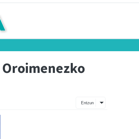
n Oroimenezko
Entzun