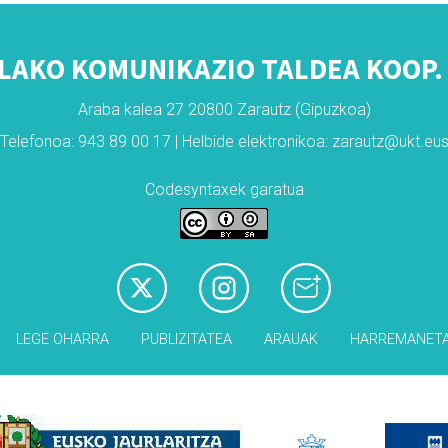
LAKO KOMUNIKAZIO TALDEA KOOP. 
Araba kalea 27 20800 Zarautz (Gipuzkoa)
Telefonoa: 943 89 00 17 | Helbide elektronikoa: zarautz@ukt.eu
Codesyntaxek garatua
LEGE OHARRA
PUBLIZITATEA
ARAUAK
HARREMANET
Babesleak