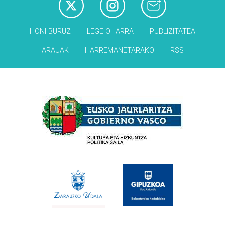
HONI BURUZ
LEGE OHARRA
PUBLIZITATEA
ARAUAK
HARREMANETARAKO
RSS
Babesleak