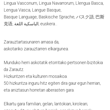
Lingua Vasconum, Lingua Navarrorum, Llengua Basca,
Lengua Vasca, Langue Basque,
Basque Language, Baskische Sprache, バスク語, 巴斯
克语, الباسكية اللغة, euskera...
Zarauztartasunaren arnasa da,
askotariko zarauztarren elkargunea.
Munduko herri askotatik etorritako pertsonen bizitokia
da Zarautz.
Hizkuntzen eta kulturen mosaikoa.
50 hizkuntza inguru hitz egiten dira gaur egun herrian,
eta aniztasun horretan aberasten gara.
Elkartu gara familian, gelan, lantokian, kirolean;