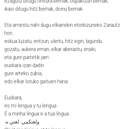
ezagutu ditugu ohitura berriak, ospakizun berriak;
ikasi ditugu hitz berriak, doinu berriak.
Eta amestu nahi dugu elkarrekin etorkizuneko Zarautz
hori:
eskua luzatu, entzun, ulertu, hitz egin, lagundu
gozatu, aukera eman, elkar aberastu, eraiki;
eta gure partetik jarri
euskara izan dadin
gure arteko zubia,
edo elkar lotuko gaituen haria.
Euskara,
es mi lengua y tu lengua
É a minha língua e a tua língua
ولغتكمي لغتي ه