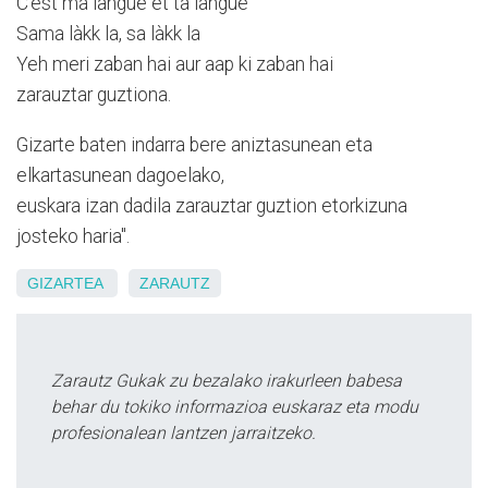
C'est ma langue et ta langue
Sama làkk la, sa làkk la
Yeh meri zaban hai aur aap ki zaban hai
zarauztar guztiona.
Gizarte baten indarra bere aniztasunean eta
elkartasunean dagoelako,
euskara izan dadila zarauztar guztion etorkizuna
josteko haria".
GIZARTEA
ZARAUTZ
Zarautz Gukak zu bezalako irakurleen babesa
behar du tokiko informazioa euskaraz eta modu
profesionalean lantzen jarraitzeko.