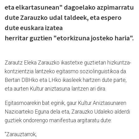
eta elkartasunean" dagoelako azpimarratu
dute Zarauzko udal taldeek, eta espero
dute euskara izatea
herritar guztien "etorkizuna josteko haria".
Zarautz Eleka Zarauzko ikastetxe guztietan hizkuntza-
kontzientzia lantzeko egitasmo soziolinguistikoa da.
Bertan DBHko eta LHko ikasleek hartzen dute parte,
eta aurten Kultur aniztasuna lantzen ari dira.
Egitasmoarekin bat eginik, gaur Kultur Aniztasunaren
Nazioarteko Eguna dela eta, Zarauzko Udaleko alderdi
guztiek ondorengo manifestua argitaratu dute:
"Zarauztarrok,