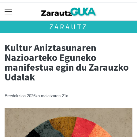
ZARAUTZ
Kultur Aniztasunaren
Nazioarteko Eguneko
manifestua egin du Zarauzko
Udalak
Erredakzioa
2026ko maiatzaren 21a