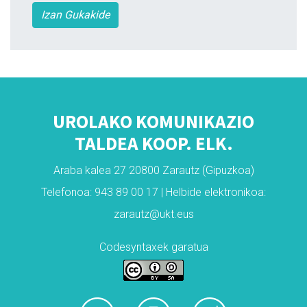
Izan Gukakide
UROLAKO KOMUNIKAZIO
TALDEA KOOP. ELK.
Araba kalea 27 20800 Zarautz (Gipuzkoa)
Telefonoa: 943 89 00 17 | Helbide elektronikoa:
zarautz@ukt.eus
Codesyntaxek garatua