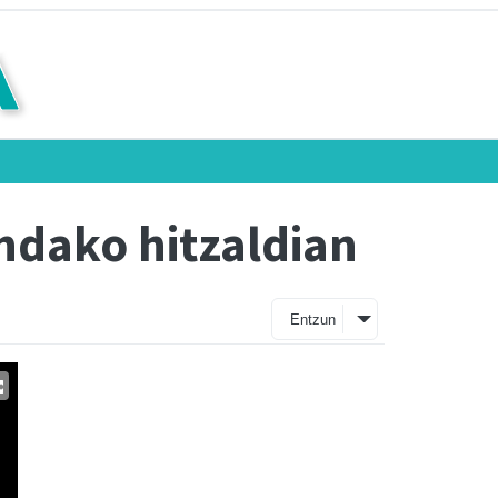
ndako hitzaldian
Entzun