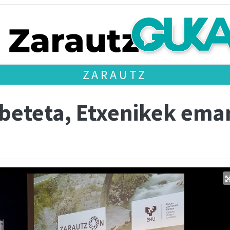
ZARAUTZ
 beteta, Etxenikek ema