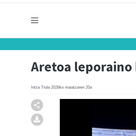
Aretoa leporaino
Intza Trula
2026ko maiatzaren 20a