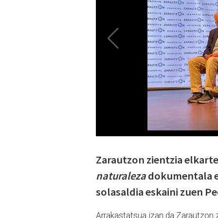
Zarautzon zientzia elkart
naturaleza
dokumentala e
solasaldia eskaini zuen P
Arrakastatsua izan da Zarautzon z