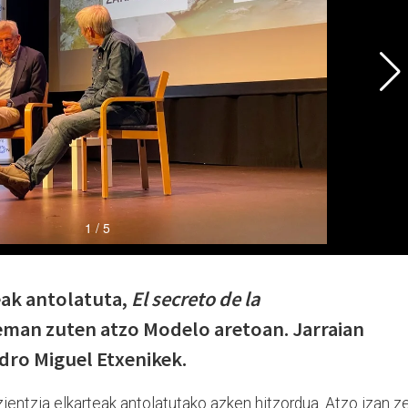
eak antolatuta,
El secreto de la
man zuten atzo Modelo aretoan. Jarraian
edro Miguel Etxenikek.
ientzia elkarteak antolatutako azken hitzordua. Atzo izan ze