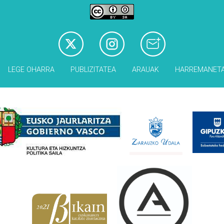
LEGE OHARRA
PUBLIZITATEA
ARAUAK
HARREMANET
Babesleak