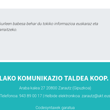
kurleen babesa behar du tokiko informazioa euskaraz eta
rraitzeko.
LAKO KOMUNIKAZIO TALDEA KOOP. 
Araba kalea 27 20800 Zarautz (Gipuzkoa)
Telefonoa: 943 89 00 17 | Helbide elektronikoa: zarautz@ukt.eu
Codesyntaxek garatua