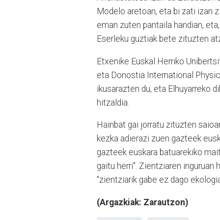
Modelo aretoan, eta bi zati izan z
eman zuten pantaila handian, eta,
Eserleku guztiak bete zituzten at
Etxenike Euskal Herriko Uniberts
eta Donostia International Physic
ikusarazten du, eta Elhuyarreko 
hitzaldia.
Hainbat gai jorratu zituzten saio
kezka adierazi zuen gazteek eusk
gazteek euskara batuarekiko mait
gaitu herri". Zientziaren inguruan 
"zientziarik gabe ez dago ekologia
(Argazkiak: Zarautzon)