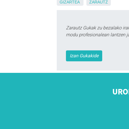
GIZARTEA
ZARAUTZ
Zarautz Gukak zu bezalako ira
modu profesionalean lantzen ja
Izan Gukakide
URO