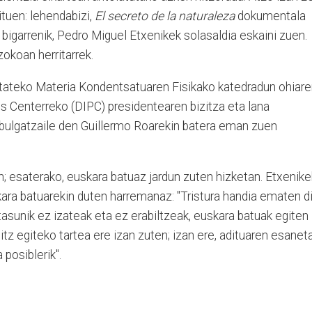
ituen: lehendabizi,
El secreto de la naturaleza
dokumentala
 bigarrenik, Pedro Miguel Etxenikek solasaldia eskaini zuen.
zokoan herritarrek.
itateko Materia Kondentsatuaren Fisikako katedradun ohiar
s Centerreko (DIPC) presidentearen bizitza eta lana
dibulgatzaile den Guillermo Roarekin batera eman zuen
an; esaterako, euskara batuaz jardun zuten hizketan. Etxenike
ara batuarekin duten harremanaz: "Tristura handia ematen di
asunik ez izateak eta ez erabiltzeak, euskara batuak egiten
hitz egiteko tartea ere izan zuten; izan ere, adituaren esanet
 posiblerik".