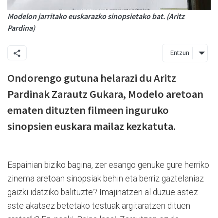
Modelon jarritako euskarazko sinopsietako bat. (Aritz
Pardina)
Entzun
Ondorengo gutuna helarazi du Aritz
Pardinak Zarautz Gukara, Modelo aretoan
ematen dituzten filmeen inguruko
sinopsien euskara mailaz kezkatuta.
Espainian biziko bagina, zer esango genuke gure herriko
zinema aretoan sinopsiak behin eta berriz gaztelaniaz
gaizki idatziko balituzte? Imajinatzen al duzue astez
aste akatsez betetako testuak argitaratzen dituen