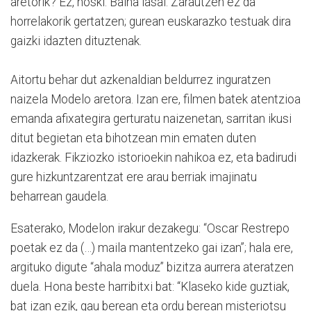
aretorik? Ez, noski. Baina lasai: Zarautzen ez da
horrelakorik gertatzen; gurean euskarazko testuak dira
gaizki idazten dituztenak.
Aitortu behar dut azkenaldian beldurrez inguratzen
naizela Modelo aretora. Izan ere, filmen batek atentzioa
emanda afixategira gerturatu naizenetan, sarritan ikusi
ditut begietan eta bihotzean min ematen duten
idazkerak. Fikziozko istorioekin nahikoa ez, eta badirudi
gure hizkuntzarentzat ere arau berriak imajinatu
beharrean gaudela.
Esaterako, Modelon irakur dezakegu: “Oscar Restrepo
poetak ez da (…) maila mantentzeko gai izan”; hala ere,
argituko digute “ahala moduz” bizitza aurrera ateratzen
duela. Hona beste harribitxi bat: “Klaseko kide guztiak,
bat izan ezik, gau berean eta ordu berean misteriotsu