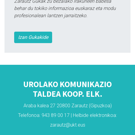
Zarautz Gukak zu bezalako irakurleen babesa
behar du tokiko informazioa euskaraz eta modu
profesionalean lantzen jarraitzeko.
Izan Gukakide
UROLAKO KOMUNIKAZIO
TALDEA KOOP. ELK.
Araba kalea 27 20800 Zarautz (Gipuzkoa)
Telefonoa: 943 89 00 17 | Helbide elektronikoa:
zarautz@ukt.eus