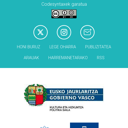
Codesyntaxek garatua
HONI BURUZ
LEGE OHARRA
PUBLIZITATEA
ARAUAK
HARREMANETARAKO
RSS
Babesleak