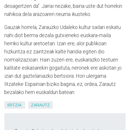
desagertzen da”. Jarrai nezake, baina uste dut horrekin
nahikoa dela arazoaren neurria ikusteko.
Gauzak horrela, Zarauzko Udaleko kultur sailari eskatu
nahi diot berma dezala gutxieneko euskara-maila
herriko kultur aretoetan. Izan ere, alor publikoan
hizkuntza ez zaintzeak kalte handia egiten dio
normalizazioari. Hain zuzen ere, euskarazko testuen
kalitate eskasarekin gogaituta, neronek ere askotan jo
izan dut gaztelaniazko bertsiora. Hori ulergarria
litzateke Espainian biziko bagina; ez, ordea, Zarautz
bezalako herri euskaldun batean.
IRITZIA
ZARAUTZ