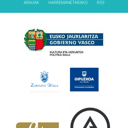
ARAUAK
HARREMANETARAKO
RSS
Babesleak