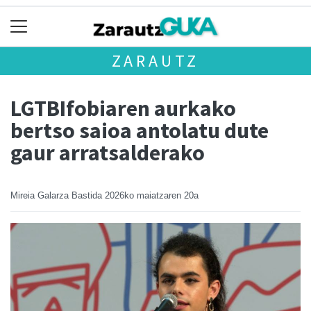
ZARAUTZ
LGTBIfobiaren aurkako
bertso saioa antolatu dute
gaur arratsalderako
Mireia Galarza Bastida
2026ko maiatzaren 20a