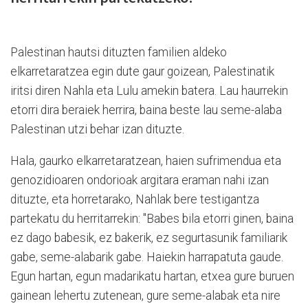
Palestinan hautsi dituzten familien aldeko
elkarretaratzea egin dute gaur goizean, Palestinatik
iritsi diren Nahla eta Lulu amekin batera. Lau haurrekin
etorri dira beraiek herrira, baina beste lau seme-alaba
Palestinan utzi behar izan dituzte.
Hala, gaurko elkarretaratzean, haien sufrimendua eta
genozidioaren ondorioak argitara eraman nahi izan
dituzte, eta horretarako, Nahlak bere testigantza
partekatu du herritarrekin: "Babes bila etorri ginen, baina
ez dago babesik, ez bakerik, ez segurtasunik familiarik
gabe, seme-alabarik gabe. Haiekin harrapatuta gaude.
Egun hartan, egun madarikatu hartan, etxea gure buruen
gainean lehertu zutenean, gure seme-alabak eta nire