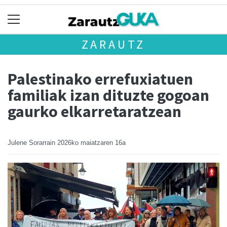
ZARAUTZ
Palestinako errefuxiatuen
familiak izan dituzte gogoan
gaurko elkarretaratzean
Julene Sorarrain
2026ko maiatzaren 16a