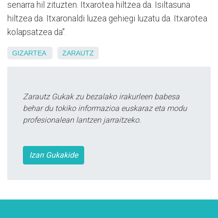
senarra hil zituzten. Itxarotea hiltzea da. Isiltasuna
hiltzea da. Itxaronaldi luzea gehiegi luzatu da. Itxarotea
kolapsatzea da".
GIZARTEA
ZARAUTZ
Zarautz Gukak zu bezalako irakurleen babesa
behar du tokiko informazioa euskaraz eta modu
profesionalean lantzen jarraitzeko.
Izan Gukakide