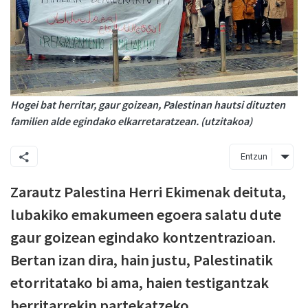
Hogei bat herritar, gaur goizean, Palestinan hautsi dituzten
familien alde egindako elkarretaratzean. (utzitakoa)
Entzun
Zarautz Palestina Herri Ekimenak deituta,
lubakiko emakumeen egoera salatu dute
gaur goizean egindako kontzentrazioan.
Bertan izan dira, hain justu, Palestinatik
etorritatako bi ama, haien testigantzak
herritarrekin partekatzeko.