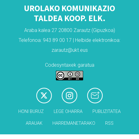
UROLAKO KOMUNIKAZIO
TALDEA KOOP. ELK.
Araba kalea 27 20800 Zarautz (Gipuzkoa)
Telefonoa: 943 89 00 17 | Helbide elektronikoa:
zarautz@ukt.eus
Codesyntaxek garatua
HONI BURUZ
LEGE OHARRA
PUBLIZITATEA
ARAUAK
HARREMANETARAKO
RSS