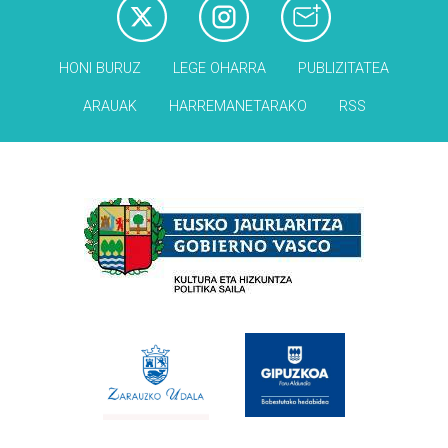
HONI BURUZ
LEGE OHARRA
PUBLIZITATEA
ARAUAK
HARREMANETARAKO
RSS
Babesleak