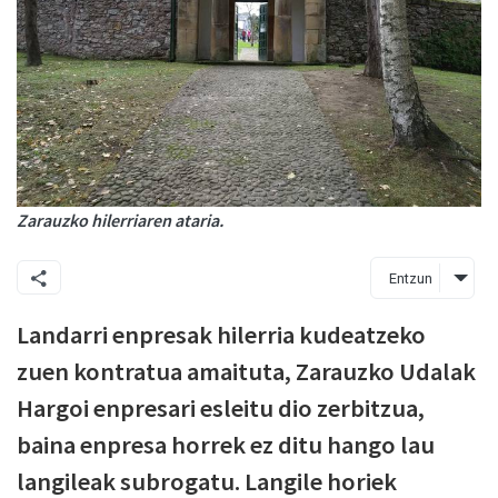
Zarauzko hilerriaren ataria.
Entzun
Landarri enpresak hilerria kudeatzeko
zuen kontratua amaituta, Zarauzko Udalak
Hargoi enpresari esleitu dio zerbitzua,
baina enpresa horrek ez ditu hango lau
langileak subrogatu. Langile horiek