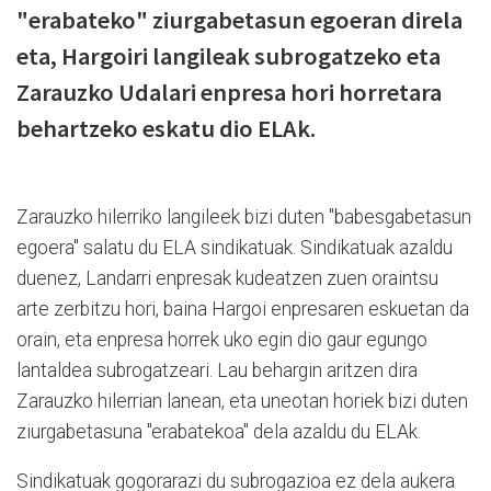
"erabateko" ziurgabetasun egoeran direla
eta, Hargoiri langileak subrogatzeko eta
Zarauzko Udalari enpresa hori horretara
behartzeko eskatu dio ELAk.
Zarauzko hilerriko langileek bizi duten "babesgabetasun
egoera" salatu du ELA sindikatuak. Sindikatuak azaldu
duenez, Landarri enpresak kudeatzen zuen oraintsu
arte zerbitzu hori, baina Hargoi enpresaren eskuetan da
orain, eta enpresa horrek uko egin dio gaur egungo
lantaldea subrogatzeari. Lau behargin aritzen dira
Zarauzko hilerrian lanean, eta uneotan horiek bizi duten
ziurgabetasuna "erabatekoa" dela azaldu du ELAk.
Sindikatuak gogorarazi du subrogazioa ez dela aukera