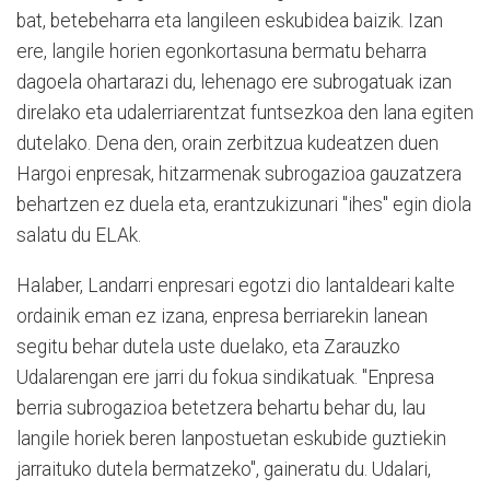
bat, betebeharra eta langileen eskubidea baizik. Izan
ere, langile horien egonkortasuna bermatu beharra
dagoela ohartarazi du, lehenago ere subrogatuak izan
direlako eta udalerriarentzat funtsezkoa den lana egiten
dutelako. Dena den, orain zerbitzua kudeatzen duen
Hargoi enpresak, hitzarmenak subrogazioa gauzatzera
behartzen ez duela eta, erantzukizunari "ihes" egin diola
salatu du ELAk.
Halaber, Landarri enpresari egotzi dio lantaldeari kalte
ordainik eman ez izana, enpresa berriarekin lanean
segitu behar dutela uste duelako, eta Zarauzko
Udalarengan ere jarri du fokua sindikatuak. "Enpresa
berria subrogazioa betetzera behartu behar du, lau
langile horiek beren lanpostuetan eskubide guztiekin
jarraituko dutela bermatzeko", gaineratu du. Udalari,