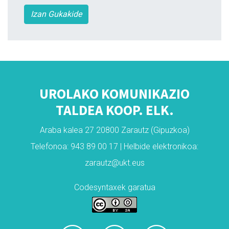
Izan Gukakide
UROLAKO KOMUNIKAZIO
TALDEA KOOP. ELK.
Araba kalea 27 20800 Zarautz (Gipuzkoa)
Telefonoa: 943 89 00 17 | Helbide elektronikoa:
zarautz@ukt.eus
Codesyntaxek garatua