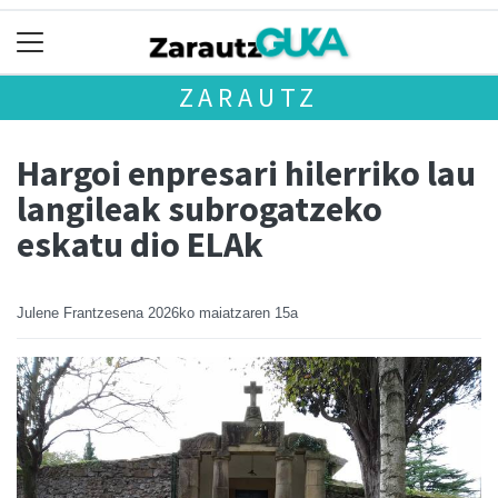
ZARAUTZ
Hargoi enpresari hilerriko lau
langileak subrogatzeko
eskatu dio ELAk
Julene Frantzesena
2026ko maiatzaren 15a