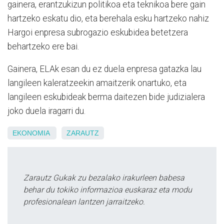
gainera, erantzukizun politikoa eta teknikoa bere gain
hartzeko eskatu dio, eta berehala esku hartzeko nahiz
Hargoi enpresa subrogazio eskubidea betetzera
behartzeko ere bai.
Gainera, ELAk esan du ez duela enpresa gatazka lau
langileen kaleratzeekin amaitzerik onartuko, eta
langileen eskubideak berma daitezen bide judizialera
joko duela iragarri du.
EKONOMIA
ZARAUTZ
Zarautz Gukak zu bezalako irakurleen babesa
behar du tokiko informazioa euskaraz eta modu
profesionalean lantzen jarraitzeko.