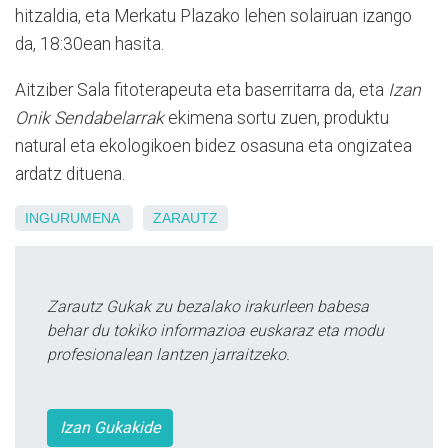
hitzaldia, eta Merkatu Plazako lehen solairuan izango
da, 18:30ean hasita.
Aitziber Sala fitoterapeuta eta baserritarra da, eta
I
zan
Onik Sendabelarrak
ekimena sortu zuen, produktu
natural eta ekologikoen bidez osasuna eta ongizatea
ardatz dituena.
INGURUMENA
ZARAUTZ
Zarautz Gukak zu bezalako irakurleen babesa
behar du tokiko informazioa euskaraz eta modu
profesionalean lantzen jarraitzeko.
Izan Gukakide