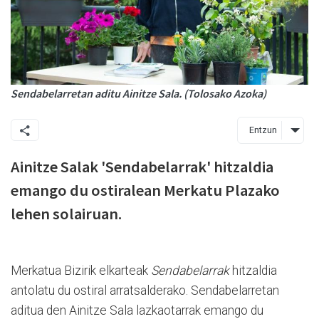
Sendabelarretan aditu Ainitze Sala. (Tolosako Azoka)
Entzun
Ainitze Salak 'Sendabelarrak' hitzaldia
emango du ostiralean Merkatu Plazako
lehen solairuan.
Merkatua
Bizirik elkarteak
Sendabelarrak
hitzaldia
antolatu du ostiral arratsalderako. Sendabelarretan
aditua den Ainitze Sala lazkaotarrak emango du