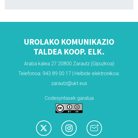
UROLAKO KOMUNIKAZIO
TALDEA KOOP. ELK.
Araba kalea 27 20800 Zarautz (Gipuzkoa)
Telefonoa: 943 89 00 17 | Helbide elektronikoa:
zarautz@ukt.eus
Codesyntaxek garatua