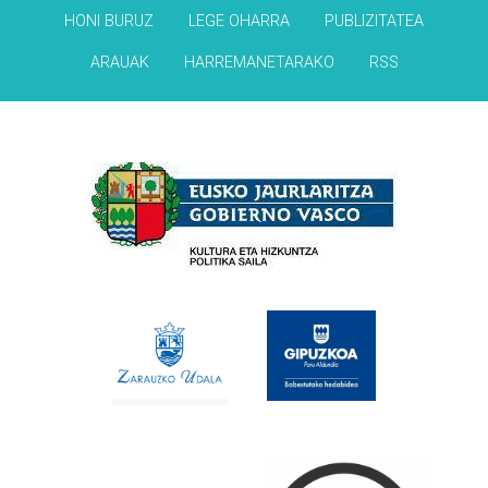
HONI BURUZ
LEGE OHARRA
PUBLIZITATEA
ARAUAK
HARREMANETARAKO
RSS
Babesleak