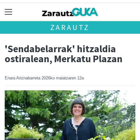
ZARAUTZ
'Sendabelarrak' hitzaldia
ostiralean, Merkatu Plazan
Enara Ariznabarreta
2026ko maiatzaren 12a