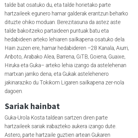
talde bat osatuko du, eta talde horietako parte
hartzaileek egunero hamar galderak erantzun beharko
dituzte ohiko moduan. Berezitasuna da astez aste
talde bakoitzeko partaideen puntuak batu eta
hedabideen arteko lehiaren sailkapena osatuko dela.
Hain zuzen ere, hamar hedabideren –28 Kanala, Aiurri,
Anboto, Arabako Alea, Barrena, GiTB, Goiena, Guaixe,
Hiruka eta Guka– arteko lehia izango da astelehenan
martxan jarriko dena, eta Gukak astelehenero
jakinaraziko du Tokikom Ligaren sailkapena zer-nola
dagoen.
Sariak hainbat
Guka-Urola Kosta taldean sartzen diren parte
hartzaileek sariak irabazteko aukera izango dute.
Astero, parte hartzaile guztien artean Gukaren