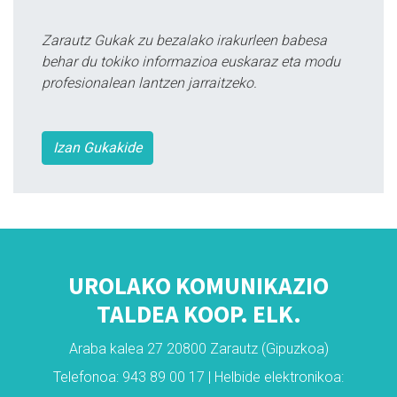
Zarautz Gukak zu bezalako irakurleen babesa
behar du tokiko informazioa euskaraz eta modu
profesionalean lantzen jarraitzeko.
Izan Gukakide
UROLAKO KOMUNIKAZIO
TALDEA KOOP. ELK.
Araba kalea 27 20800 Zarautz (Gipuzkoa)
Telefonoa: 943 89 00 17 | Helbide elektronikoa: