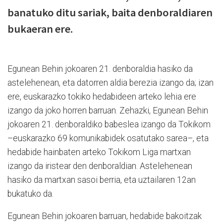
banatuko ditu sariak, baita denboraldiaren
bukaeran ere.
Egunean Behin jokoaren 21. denboraldia hasiko da
astelehenean, eta datorren aldia berezia izango da; izan
ere, euskarazko tokiko hedabideen arteko lehia ere
izango da joko horren barruan. Zehazki, Egunean Behin
jokoaren 21. denboraldiko babeslea izango da Tokikom
–euskarazko 69 komunikabidek osatutako sarea–, eta
hedabide hainbaten arteko Tokikom Liga martxan
izango da iristear den denboraldian. Astelehenean
hasiko da martxan sasoi berria, eta uztailaren 12an
bukatuko da.
Egunean Behin jokoaren barruan, hedabide bakoitzak