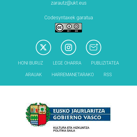
zarautz@ukt.eus
Codesyntaxek garatua
HONI BURUZ
LEGE OHARRA
PUBLIZITATEA
ARAUAK
HARREMANETARAKO
RSS
Babesleak