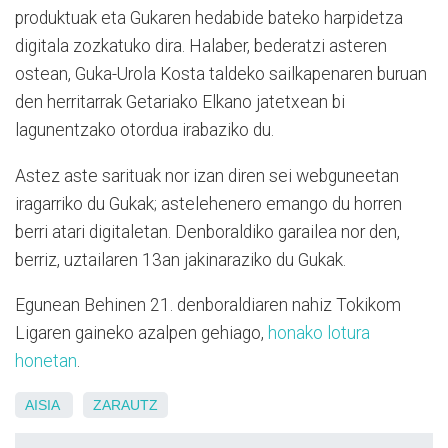
produktuak eta Gukaren hedabide bateko harpidetza
digitala zozkatuko dira. Halaber, bederatzi asteren
ostean, Guka-Urola Kosta taldeko sailkapenaren buruan
den herritarrak Getariako Elkano jatetxean bi
lagunentzako otordua irabaziko du.
Astez aste sarituak nor izan diren sei webguneetan
iragarriko du Gukak; astelehenero emango du horren
berri atari digitaletan. Denboraldiko garailea nor den,
berriz, uztailaren 13an jakinaraziko du Gukak.
Egunean Behinen 21. denboraldiaren nahiz Tokikom
Ligaren gaineko azalpen gehiago,
honako lotura
honetan
.
AISIA
ZARAUTZ