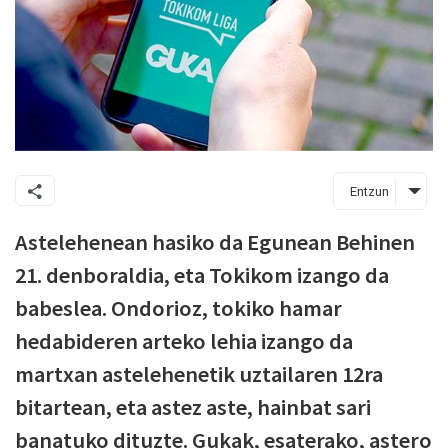
Entzun
Astelehenean hasiko da Egunean Behinen
21. denboraldia, eta Tokikom izango da
babeslea. Ondorioz, tokiko hamar
hedabideren arteko lehia izango da
martxan astelehenetik uztailaren 12ra
bitartean, eta astez aste, hainbat sari
banatuko dituzte. Gukak, esaterako, astero