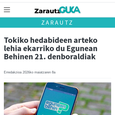
ZARAUTZ
Tokiko hedabideen arteko
lehia ekarriko du Egunean
Behinen 21. denboraldiak
Erredakzioa
2026ko maiatzaren 8a