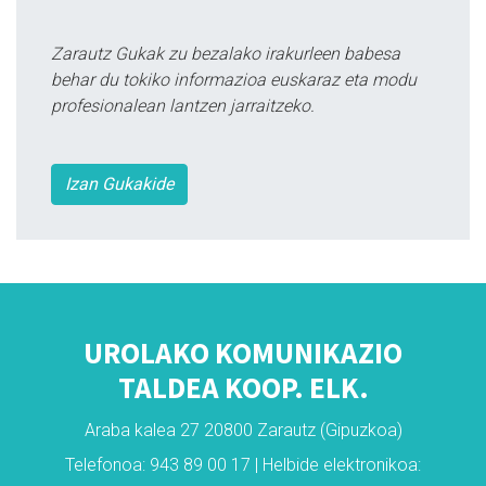
Zarautz Gukak zu bezalako irakurleen babesa
behar du tokiko informazioa euskaraz eta modu
profesionalean lantzen jarraitzeko.
Izan Gukakide
UROLAKO KOMUNIKAZIO
TALDEA KOOP. ELK.
Araba kalea 27 20800 Zarautz (Gipuzkoa)
Telefonoa: 943 89 00 17 | Helbide elektronikoa: