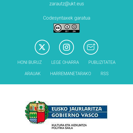
zarautz@ukt.eus
Codesyntaxek garatua
HONI BURUZ
LEGE OHARRA
PUBLIZITATEA
ARAUAK
HARREMANETARAKO
RSS
Babesleak