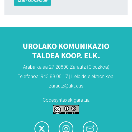
Izan Gukakide
UROLAKO KOMUNIKAZIO
TALDEA KOOP. ELK.
Araba kalea 27 20800 Zarautz (Gipuzkoa)
Telefonoa: 943 89 00 17 | Helbide elektronikoa:
zarautz@ukt.eus
Codesyntaxek garatua