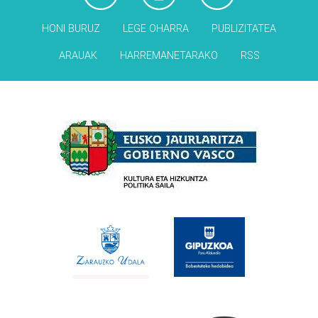
HONI BURUZ
LEGE OHARRA
PUBLIZITATEA
ARAUAK
HARREMANETARAKO
RSS
Babesleak