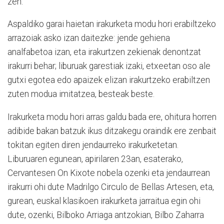
zen.
Aspaldiko garai haietan irakurketa modu hori erabiltzeko
arrazoiak asko izan daitezke: jende gehiena
analfabetoa izan, eta irakurtzen zekienak denontzat
irakurri behar; liburuak garestiak izaki, etxeetan oso ale
gutxi egotea edo apaizek elizan irakurtzeko erabiltzen
zuten modua imitatzea, besteak beste.
Irakurketa modu hori arras galdu bada ere, ohitura horren
adibide bakan batzuk ikus ditzakegu oraindik ere zenbait
tokitan egiten diren jendaurreko irakurketetan.
Liburuaren egunean, apirilaren 23an, esaterako,
Cervantesen On Kixote nobela ozenki eta jendaurrean
irakurri ohi dute Madrilgo Circulo de Bellas Artesen, eta,
gurean, euskal klasikoen irakurketa jarraitua egin ohi
dute, ozenki, Bilboko Arriaga antzokian, Bilbo Zaharra