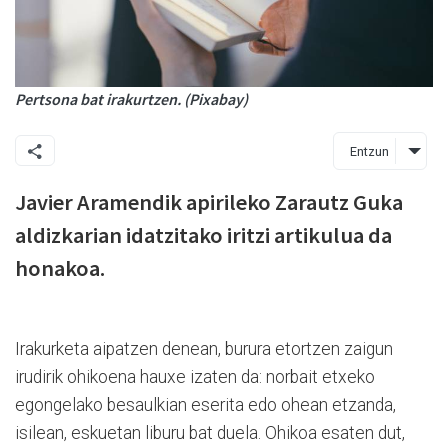
Pertsona bat irakurtzen. (Pixabay)
Entzun
Javier Aramendik apirileko Zarautz Guka
aldizkarian idatzitako iritzi artikulua da
honakoa.
Irakurketa aipatzen denean, burura etortzen zaigun
irudirik ohikoena hauxe izaten da: norbait etxeko
egongelako besaulkian eserita edo ohean etzanda,
isilean, eskuetan liburu bat duela. Ohikoa esaten dut,