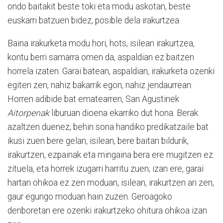
ondo baitakit beste toki eta modu askotan, beste
euskarri batzuen bidez, posible dela irakurtzea.
Baina irakurketa modu hori, hots, isilean irakurtzea,
kontu berri samarra omen da, aspaldian ez baitzen
horrela izaten. Garai batean, aspaldian, irakurketa ozenki
egiten zen, nahiz bakarrik egon, nahiz jendaurrean.
Horren adibide bat ematearren, San Agustinek
Aitorpenak
liburuan dioena ekarriko dut hona. Berak
azaltzen duenez, behin sona handiko predikatzaile bat
ikusi zuen bere gelan, isilean, bere baitan bildurik,
irakurtzen, ezpainak eta mingaina bera ere mugitzen ez
zituela, eta horrek izugarri harritu zuen; izan ere, garai
hartan ohikoa ez zen moduan, isilean, irakurtzen ari zen,
gaur egungo moduan hain zuzen. Geroagoko
denboretan ere ozenki irakurtzeko ohitura ohikoa izan