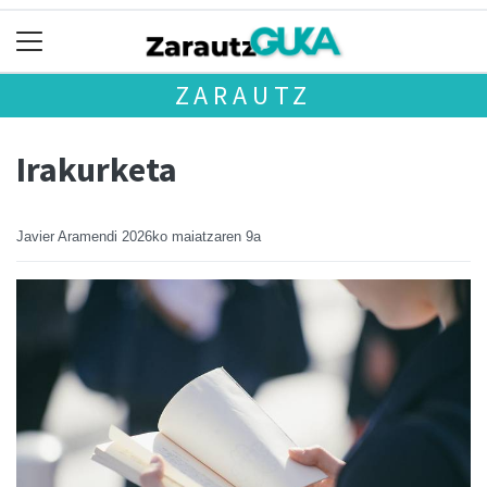
ZARAUTZ
Irakurketa
Javier Aramendi
2026ko maiatzaren 9a