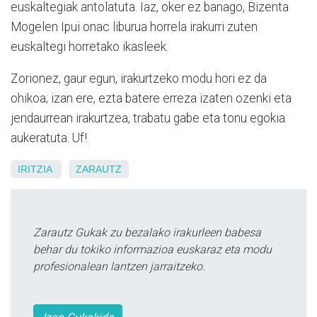
euskaltegiak antolatuta. Iaz, oker ez banago, Bizenta
Mogelen Ipui onac liburua horrela irakurri zuten
euskaltegi horretako ikasleek.
Zorionez, gaur egun, irakurtzeko modu hori ez da
ohikoa; izan ere, ezta batere erreza izaten ozenki eta
jendaurrean irakurtzea, trabatu gabe eta tonu egokia
aukeratuta. Uf!.
IRITZIA
ZARAUTZ
Zarautz Gukak zu bezalako irakurleen babesa
behar du tokiko informazioa euskaraz eta modu
profesionalean lantzen jarraitzeko.