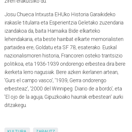
ziren erakutsiko du.
Josu Chueca Intxusta EHUko Historia Garaikideko
irakasle titularra eta Esperientzia Geletako zuzendaria
izandakoa da, baita Hamaika Bide elkarteko
lehendakaria, eta beste hainbat elkarte memorialisten
partaidea ere, Goldatu eta SF 78, esaterako. Euskal
nazionalismoren historia, Francoren osteko trantsizio
politikoa, eta 1936-1939 ondorengo erbestea dira bere
ikerketa lerro nagusiak. Bere azken ikerlanen artean,
'Gurs el campo vasco', '1939, Gerra ondorengo
erbesteaz', '2000 del Winnipeg. Diario de a bordo', eta
'El ojo de la aguja; Gipuzkoako haurrak erbestean' aurki
ditzakegu.
KULTURA
ZARAUTZ