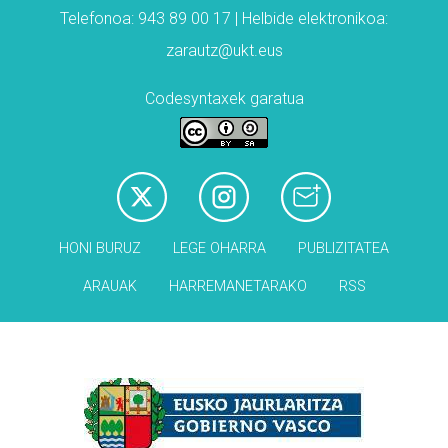
Telefonoa: 943 89 00 17 | Helbide elektronikoa:
zarautz@ukt.eus
Codesyntaxek garatua
HONI BURUZ
LEGE OHARRA
PUBLIZITATEA
ARAUAK
HARREMANETARAKO
RSS
Babesleak