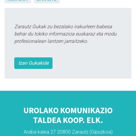
Zarautz Gukak zu bezalako irakurleen babesa
behar du tokiko informazioa euskaraz eta modu
profesionalean lantzen jarraitzeko.
Izan Gukakide
UROLAKO KOMUNIKAZIO
TALDEA KOOP. ELK.
Araba kalea 27 20800 Zarautz (Gipuzkoa)