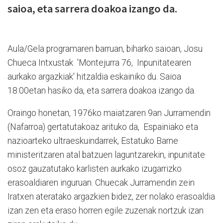
saioa, eta sarrera doakoa izango da.
Aula/Gela programaren barruan, biharko saioan, Josu
Chueca Intxustak 'Montejurra 76, Inpunitatearen
aurkako argazkiak' hitzaldia eskainiko du. Saioa
18:00etan hasiko da, eta sarrera doakoa izango da.
Oraingo honetan, 1976ko maiatzaren 9an Jurramendin
(Nafarroa) gertatutakoaz arituko da, Espainiako eta
nazioarteko ultraeskuindarrek, Estatuko Barne
ministeritzaren atal batzuen laguntzarekin, inpunitate
osoz gauzatutako karlisten aurkako izugarrizko
erasoaldiaren inguruan. Chuecak Jurramendin zein
Iratxen ateratako argazkien bidez, zer nolako erasoaldia
izan zen eta eraso horren egile zuzenak nortzuk izan