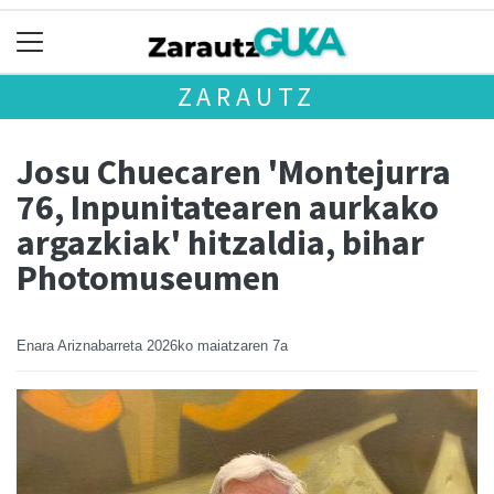
ZARAUTZ
Josu Chuecaren 'Montejurra
76, Inpunitatearen aurkako
argazkiak' hitzaldia, bihar
Photomuseumen
Enara Ariznabarreta
2026ko maiatzaren 7a