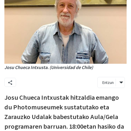
Josu Chueca Intxusta. (Universidad de Chile)
Entzun
Josu Chueca Intxustak hitzaldia emango
du Photomuseumek sustatutako eta
Zarauzko Udalak babestutako Aula/Gela
programaren barruan. 18:00etan hasiko da