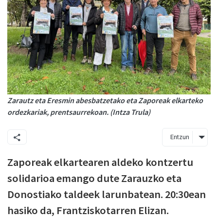
Zarautz eta Eresmin abesbatzetako eta Zaporeak elkarteko
ordezkariak, prentsaurrekoan. (Intza Trula)
Entzun
Zaporeak elkartearen aldeko kontzertu
solidarioa emango dute Zarauzko eta
Donostiako taldeek larunbatean. 20:30ean
hasiko da, Frantziskotarren Elizan.