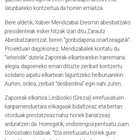
larunbateko kontzertua da horren emaitza.
Bere aldetik, Xabier Mendizabal Eresmin abesbatzako
presidenteak esker hitzak izan ditu Zarautz
Abesbatzarentzat, beren "gonbidapena onartzeagatik".
Proiektuari dagokionez, Mendizabalek kontatu du
"lehendik" dutela Zaporeak elkartearekin harremana;
alegia, dagoeneko eman dituzte zenbait kontzertu
solidario aipatu elkarteari laguntzeko helburuarekin.
Aurten, ordea, zerbait "desberdina" egin nahi zuten.
Zaporeak elkartea Lesbosko (Grezia) errefuxiatuen
kanpamenduetara elikagaiak bidaltzeaz eta bertan
otorduak prestatzeaz nahiz horiek banatzeaz
arduratzen da. Horregatik, ondorengoa pentsatu zuen
Donostiako taldeak: "Eta errefuxiatu horiek gure