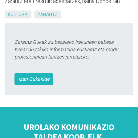
Zarautz eta Eresmin abesbatzek, baina Donostian.
KULTURA
ZARAUTZ
Zarautz Gukak zu bezalako irakurleen babesa
behar du tokiko informazioa euskaraz eta modu
profesionalean lantzen jarraitzeko.
Izan Gukakide
UROLAKO KOMUNIKAZIO
TALDEA KOOP. ELK.