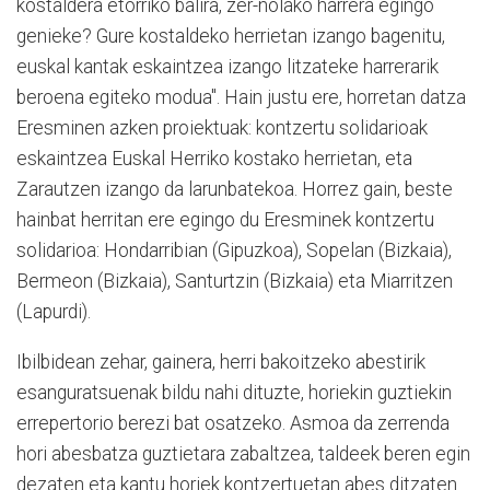
kostaldera etorriko balira, zer-nolako harrera egingo
genieke? Gure kostaldeko herrietan izango bagenitu,
euskal kantak eskaintzea izango litzateke harrerarik
beroena egiteko modua". Hain justu ere, horretan datza
Eresminen azken proiektuak: kontzertu solidarioak
eskaintzea Euskal Herriko kostako herrietan, eta
Zarautzen izango da larunbatekoa. Horrez gain, beste
hainbat herritan ere egingo du Eresminek kontzertu
solidarioa: Hondarribian (Gipuzkoa), Sopelan (Bizkaia),
Bermeon (Bizkaia), Santurtzin (Bizkaia) eta Miarritzen
(Lapurdi).
Ibilbidean zehar, gainera, herri bakoitzeko abestirik
esanguratsuenak bildu nahi dituzte, horiekin guztiekin
errepertorio berezi bat osatzeko. Asmoa da zerrenda
hori abesbatza guztietara zabaltzea, taldeek beren egin
dezaten eta kantu horiek kontzertuetan abes ditzaten.