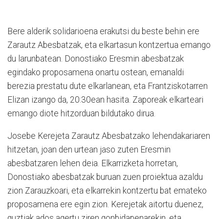
Bere alderik solidarioena erakutsi du beste behin ere
Zarautz Abesbatzak, eta elkartasun kontzertua emango
du larunbatean. Donostiako Eresmin abesbatzak
egindako proposamena onartu ostean, emanaldi
berezia prestatu dute elkarlanean, eta Frantziskotarren
Elizan izango da, 20:30ean hasita. Zaporeak elkarteari
emango diote hitzorduan bildutako dirua.
Josebe Kerejeta Zarautz Abesbatzako lehendakariaren
hitzetan, joan den urtean jaso zuten Eresmin
abesbatzaren lehen deia. Elkarrizketa horretan,
Donostiako abesbatzak buruan zuen proiektua azaldu
zion Zarauzkoari, eta elkarrekin kontzertu bat emateko
proposamena ere egin zion. Kerejetak aitortu duenez,
guztiak ados agertu ziren gonbidapenarekin, eta