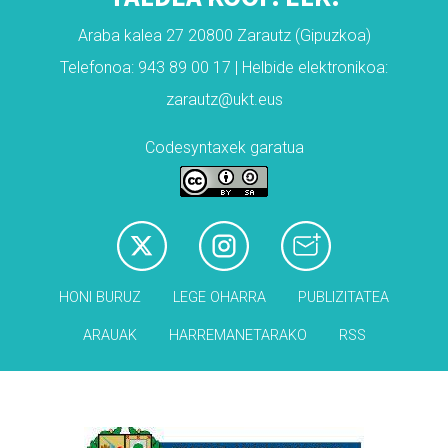
Araba kalea 27 20800 Zarautz (Gipuzkoa)
Telefonoa: 943 89 00 17 | Helbide elektronikoa:
zarautz@ukt.eus
Codesyntaxek garatua
HONI BURUZ
LEGE OHARRA
PUBLIZITATEA
ARAUAK
HARREMANETARAKO
RSS
Babesleak