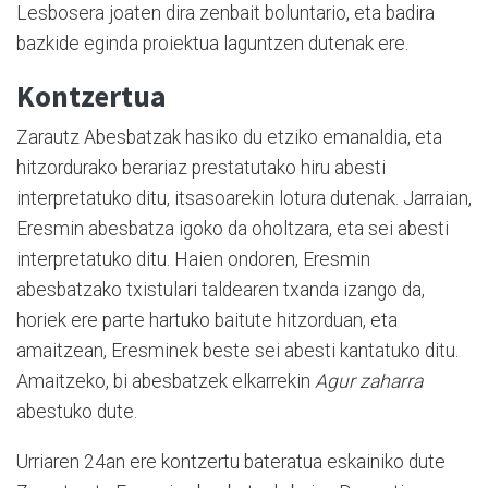
Lesbosera joaten dira zenbait boluntario, eta badira
bazkide eginda proiektua laguntzen dutenak ere.
Kontzertua
Zarautz Abesbatzak hasiko du etziko emanaldia, eta
hitzordurako berariaz prestatutako hiru abesti
interpretatuko ditu, itsasoarekin lotura dutenak. Jarraian,
Eresmin abesbatza igoko da oholtzara, eta sei abesti
interpretatuko ditu. Haien ondoren, Eresmin
abesbatzako txistulari taldearen txanda izango da,
horiek ere parte hartuko baitute hitzorduan, eta
amaitzean, Eresminek beste sei abesti kantatuko ditu.
Amaitzeko, bi abesbatzek elkarrekin
Agur zaharra
abestuko dute.
Urriaren 24an ere kontzertu bateratua eskainiko dute