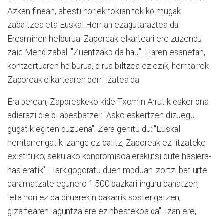
Azken finean, abesti horiek tokian tokiko mugak
zabaltzea eta Euskal Herrian ezagutaraztea da
Eresminen helburua. Zaporeak elkarteari ere zuzendu
zaio Mendizabal: "Zuentzako da hau". Haren esanetan,
kontzertuaren helburua, dirua biltzea ez ezik, herritarrek
Zaporeak elkartearen berri izatea da.
Era berean, Zaporeakeko kide Txomin Arrutik esker ona
adierazi die bi abesbatzei: "Asko eskertzen dizuegu
gugatik egiten duzuena". Zera gehitu du: "Euskal
herritarrengatik izango ez balitz, Zaporeak ez litzateke
existituko; sekulako konpromisoa erakutsi dute hasiera-
hasieratik". Hark gogoratu duen moduan, zortzi bat urte
daramatzate egunero 1.500 bazkari inguru banatzen,
"eta hori ez da diruarekin bakarrik sostengatzen,
gizartearen laguntza ere ezinbestekoa da". Izan ere,