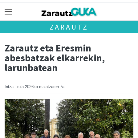
ZARAUTZ
Zarautz eta Eresmin
abesbatzak elkarrekin,
larunbatean
Intza Trula
2026ko maiatzaren 7a