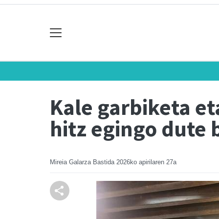
Kale garbiketa et
hitz egingo dute
Mireia Galarza Bastida
2026ko apirilaren 27a