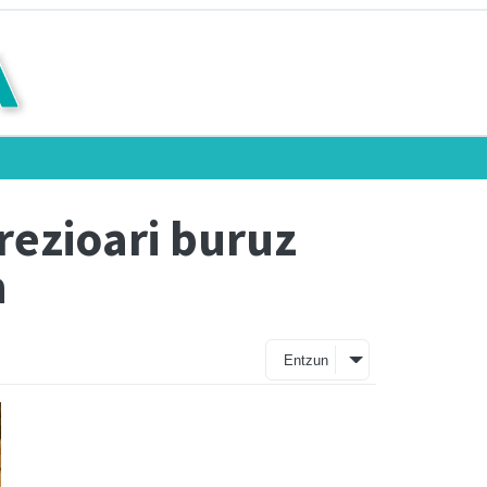
rezioari buruz
n
Entzun