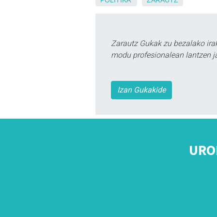
Zarautz Gukak zu bezalako ira
modu profesionalean lantzen ja
Izan Gukakide
URO