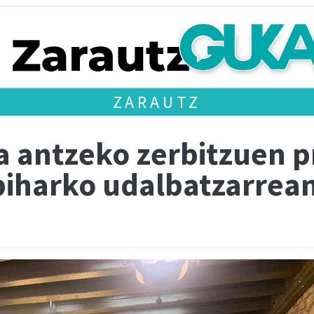
ZARAUTZ
a antzeko zerbitzuen p
 biharko udalbatzarrea