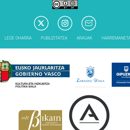
LEGE OHARRA
PUBLIZITATEA
ARAUAK
HARREMANET
Babesleak