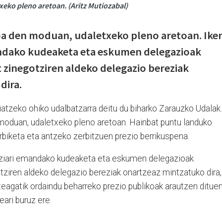
xeko pleno aretoan. (Aritz Mutiozabal)
oa den moduan, udaletxeko pleno aretoan. Ike
ndako kudeaketa eta eskumen delegazioak
 zinegotziren aldeko delegazio bereziak
dira.
atzeko ohiko udalbatzarra deitu du biharko Zarauzko Udalak.
moduan, udaletxeko pleno aretoan. Hainbat puntu landuko
garbiketa eta antzeko zerbitzuen prezio berrikuspena.
otziari emandako kudeaketa eta eskumen delegazioak
tziren aldeko delegazio bereziak onartzeaz mintzatuko dira,
iteagatik ordaindu beharreko prezio publikoak arautzen ditue
eari buruz ere.