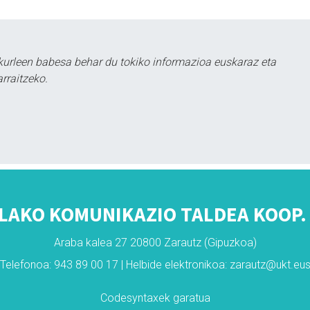
kurleen babesa behar du tokiko informazioa euskaraz eta
rraitzeko.
LAKO KOMUNIKAZIO TALDEA KOOP. 
Araba kalea 27 20800 Zarautz (Gipuzkoa)
Telefonoa: 943 89 00 17 | Helbide elektronikoa: zarautz@ukt.eu
Codesyntaxek garatua