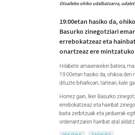
Otsaileko ohiko udalbatzarra, udalet
19:00etan hasiko da, ohik
Basurko zinegotziari ema
errebokatzeaz eta hainbat
onartzeaz ere mintzatuko 
Hilabete amaierarekin batera, mai
19:00etan hasiko da, ohikoa den 
dituzte biharkoan, tartean, kale 
Horrez gain, Iker Basurko zineg
errebokatzeaz eta hainbat zinego
baita zerbitzuak eta jarduerak eg
ordenantzaren hainbat atal aldatz
POLITIKA
ZARAUTZ