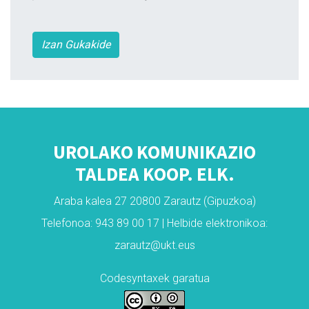
Izan Gukakide
UROLAKO KOMUNIKAZIO
TALDEA KOOP. ELK.
Araba kalea 27 20800 Zarautz (Gipuzkoa)
Telefonoa: 943 89 00 17 | Helbide elektronikoa:
zarautz@ukt.eus
Codesyntaxek garatua