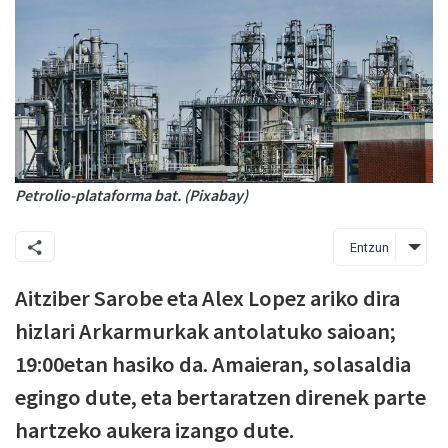
Petrolio-plataforma bat. (Pixabay)
Entzun
Aitziber Sarobe eta Alex Lopez ariko dira
hizlari Arkarmurkak antolatuko saioan;
19:00etan hasiko da. Amaieran, solasaldia
egingo dute, eta bertaratzen direnek parte
hartzeko aukera izango dute.