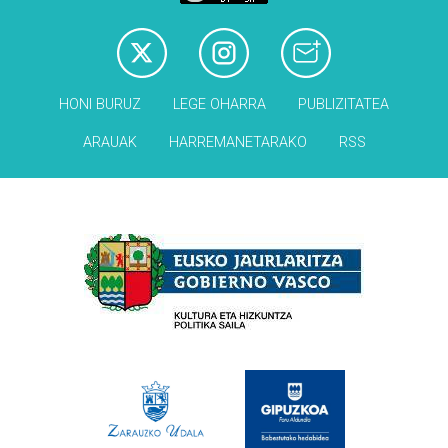
HONI BURUZ
LEGE OHARRA
PUBLIZITATEA
ARAUAK
HARREMANETARAKO
RSS
Babesleak