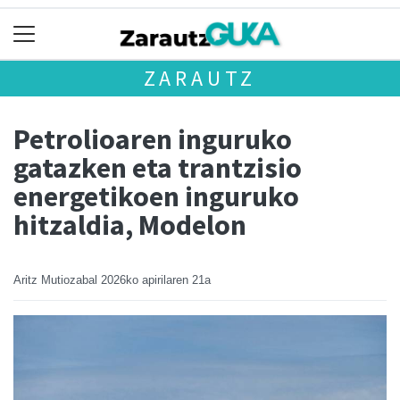
ZARAUTZ
Petrolioaren inguruko
gatazken eta trantzisio
energetikoen inguruko
hitzaldia, Modelon
Aritz Mutiozabal
2026ko apirilaren 21a