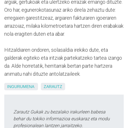
argiak, gertukoak eta ulertzeko errazak emango dituzte.
Oro har, egunerokotasunaz ariko direla zehaztu dute:
erregaien garestitzeaz, argiaren fakturaren igoeraren
arrazoiaz, milaka kilometroetara hartzen diren erabakiak
nola eragiten duten eta abar.
Hitzaldiaren ondoren, solasaldia irekiko dute, eta
galderak egiteko eta iritziak partekatzeko tartea izango
da. Alde horretatik, herritarrak bertan parte hartzera
animatu nahi dituzte antolatzaileek.
INGURUMENA
ZARAUTZ
Zarautz Gukak zu bezalako irakurleen babesa
behar du tokiko informazioa euskaraz eta modu
profesionalean lantzen jarraitzeko.