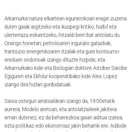
Arkamurka natura elkartean egunerokoan eragin zuzena
duten gaiak argitzeko eta ikuspegi kritiko, hurbil eta
ulerterraza eskaintzeko, hitzaldi berri bat antolatu du.
Oraingo honetan, petrolioaren inguruko gatazkak,
trantsizio energetikoaren itzalak eta gure kontsumo-
ereduen ondorioak izango dituzte hizpide, eta
Arkamurkako kide eta Biologian doktore Aitziber Sarobe
Egiguren eta Ekhilur kooperatibako kide Alex Lopez
izango dira hizlari gonbidatuak.
Saioa ostegun arratsaldean izango da, 19:00etatik
aurrera, Modelo aretoan, eta antolatzaileek jakitera
eman dutenez, ez da beharrezkoa gaian aditua izatea,
ezta politikaz edo ekonomiaz jakin beharrik ere. Adibide