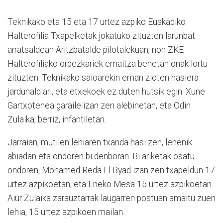
Teknikako eta 15 eta 17 urtez azpiko Euskadiko
Halterofilia Txapelketak jokatuko zituzten larunbat
arratsaldean Aritzbatalde pilotalekuan, non ZKE
Halterofiliako ordezkariek emaitza benetan onak lortu
zituzten. Teknikako saioarekin eman zioten hasiera
jardunaldiari, eta etxekoek ez duten hutsik egin: Xune
Gartxotenea garaile izan zen alebinetan, eta Odin
Zulaika, berriz, infantiletan.
Jarraian, mutilen lehiaren txanda hasi zen, lehenik
abiadan eta ondoren bi denboran. Bi ariketak osatu
ondoren, Mohamed Reda El Byad izan zen txapeldun 17
urtez azpikoetan, eta Eneko Mesa 15 urtez azpikoetan.
Aiur Zulaika zarauztarrak laugarren postuan amaitu zuen
lehia, 15 urtez azpikoen mailan.