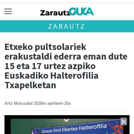
ZARAUTZ
Etxeko pultsolariek
erakustaldi ederra eman dute
15 eta 17 urtez azpiko
Euskadiko Halterofilia
Txapelketan
Aritz Mutiozabal
2026ko apirilaren 20a