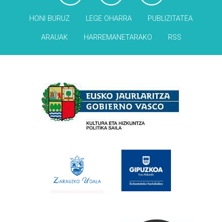
HONI BURUZ
LEGE OHARRA
PUBLIZITATEA
ARAUAK
HARREMANETARAKO
RSS
Babesleak