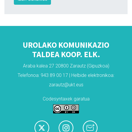
UROLAKO KOMUNIKAZIO
TALDEA KOOP. ELK.
Araba kalea 27 20800 Zarautz (Gipuzkoa)
Telefonoa: 943 89 00 17 | Helbide elektronikoa:
zarautz@ukt.eus
Codesyntaxek garatua