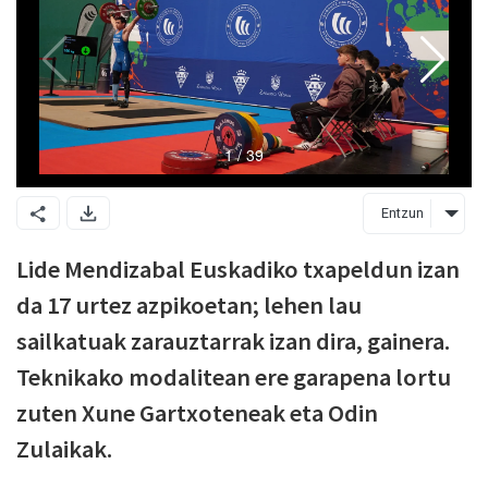
Entzun
Lide Mendizabal Euskadiko txapeldun izan
da 17 urtez azpikoetan; lehen lau
sailkatuak zarauztarrak izan dira, gainera.
Teknikako modalitean ere garapena lortu
zuten Xune Gartxoteneak eta Odin
Zulaikak.