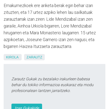
Emakumezkoek ere ariketa berak egin behar izan
zituzten, eta 17 urtez azpiko lehen lau sailkatuak
zarauztarrak izan ziren: Lide Mendizabal izan zen
garaile, Ainhoa Urkiola bigarren, Lore Mendizabal
hirugarren eta Mara Monasterio laugarren. 15 urtez
azpikoetan, Joseune Gamero izan zen nagusi, eta
bigarren Haizea Iturzaeta zarauztarra.
KIROLA
ZARAUTZ
Zarautz Gukak zu bezalako irakurleen babesa
behar du tokiko informazioa euskaraz eta modu
profesionalean lantzen jarraitzeko.
Izan Gukakide