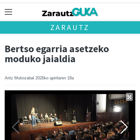
ZARAUTZ
Bertso egarria asetzeko
moduko jaialdia
Aritz Mutiozabal
2026ko apirilaren 18a