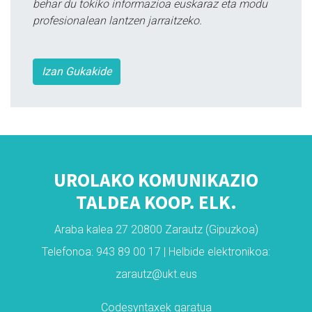
behar du tokiko informazioa euskaraz eta modu
profesionalean lantzen jarraitzeko.
Izan Gukakide
UROLAKO KOMUNIKAZIO
TALDEA KOOP. ELK.
Araba kalea 27 20800 Zarautz (Gipuzkoa)
Telefonoa: 943 89 00 17 | Helbide elektronikoa:
zarautz@ukt.eus
Codesyntaxek garatua