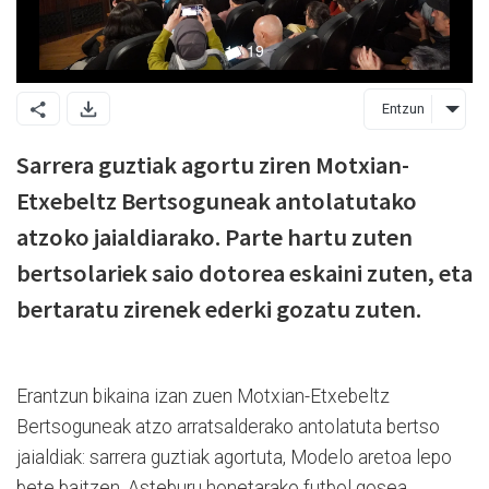
Entzun
Sarrera guztiak agortu ziren Motxian-
Etxebeltz Bertsoguneak antolatutako
atzoko jaialdiarako. Parte hartu zuten
bertsolariek saio dotorea eskaini zuten, eta
bertaratu zirenek ederki gozatu zuten.
Erantzun bikaina izan zuen Motxian-Etxebeltz
Bertsoguneak atzo arratsalderako antolatuta bertso
jaialdiak: sarrera guztiak agortuta, Modelo aretoa lepo
bete baitzen. Asteburu honetarako futbol gosea