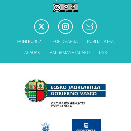
HONI BURUZ
LEGE OHARRA
PUBLIZITATEA
ARAUAK
HARREMANETARAKO
RSS
Babesleak