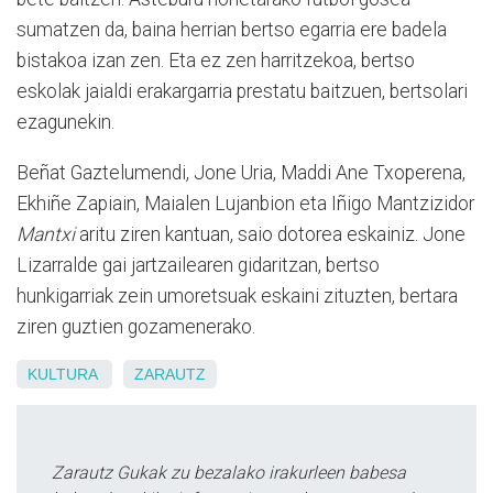
sumatzen da, baina herrian bertso egarria ere badela
bistakoa izan zen. Eta ez zen harritzekoa, bertso
eskolak jaialdi erakargarria prestatu baitzuen, bertsolari
ezagunekin.
Beñat Gaztelumendi, Jone Uria, Maddi Ane Txoperena,
Ekhiñe Zapiain, Maialen Lujanbion eta Iñigo Mantzizidor
Mantxi
aritu ziren kantuan, saio dotorea eskainiz. Jone
Lizarralde gai jartzailearen gidaritzan, bertso
hunkigarriak zein umoretsuak eskaini zituzten, bertara
ziren guztien gozamenerako.
KULTURA
ZARAUTZ
Zarautz Gukak zu bezalako irakurleen babesa