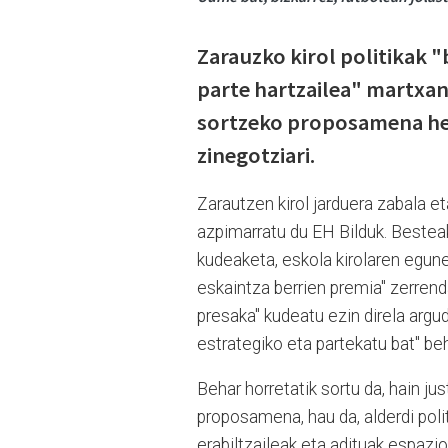
Zarauzko kirol politikak 
parte hartzailea" martxan
sortzeko proposamena hela
zinegotziari.
Zarautzen kirol jarduera zabala e
azpimarratu du EH Bilduk. Besteak
kudeaketa, eskola kirolaren egune
eskaintza berrien premia" zerrend
presaka" kudeatu ezin direla argud
estrategiko eta partekatu bat" beh
Behar horretatik sortu da, hain j
proposamena, hau da, alderdi polit
erabiltzaileak eta adituak espazio