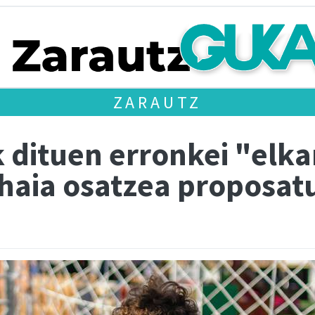
ZARAUTZ
k dituen erronkei "elk
ahaia osatzea proposat