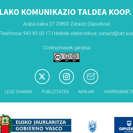
LAKO KOMUNIKAZIO TALDEA KOOP. 
Araba kalea 27 20800 Zarautz (Gipuzkoa)
Telefonoa: 943 89 00 17 | Helbide elektronikoa: zarautz@ukt.eu
Codesyntaxek garatua
LEGE OHARRA
PUBLIZITATEA
ARAUAK
HARREMANET
Babesleak