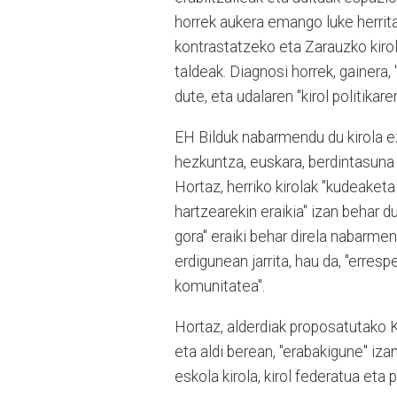
horrek aukera emango luke herrit
kontrastatzeko eta Zarauzko kirol
taldeak. Diagnosi horrek, gainera
dute, eta udalaren "kirol politikare
EH Bilduk nabarmendu du kirola ez 
hezkuntza, euskara, berdintasuna
Hortaz, herriko kirolak "kudeaketa
hartzearekin eraikia" izan behar du
gora" eraiki behar direla nabarmen
erdigunean jarrita, hau da, "erresp
komunitatea".
Hortaz, alderdiak proposatutako K
eta aldi berean, "erabakigune" iza
eskola kirola, kirol federatua eta 