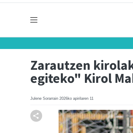
Zarautzen kirola
egiteko" Kirol M
Julene Sorarrain
2026ko apirilaren 11