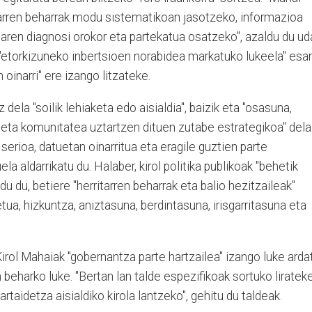
arren beharrak modu sistematikoan jasotzeko, informazioa
aren diagnosi orokor eta partekatua osatzeko", azaldu du ud
, "etorkizuneko inbertsioen norabidea markatuko lukeela" esa
n oinarri" ere izango litzateke.
dela "soilik lehiaketa edo aisialdia", baizik eta "osasuna,
 eta komunitatea uztartzen dituen zutabe estrategikoa" dela
 serioa, datuetan oinarritua eta eragile guztien parte
ela aldarrikatu du. Halaber, kirol politika publikoak "behetik
du du, betiere "herritarren beharrak eta balio hezitzaileak"
etua, hizkuntza, aniztasuna, berdintasuna, irisgarritasuna eta
irol Mahaiak "gobernantza parte hartzailea" izango luke arda
n beharko luke. "Bertan lan talde espezifikoak sortuko liratek
partaidetza aisialdiko kirola lantzeko", gehitu du taldeak.