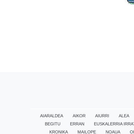
AIARALDEA
AIKOR
AIURRI
ALEA
BEGITU
ERRAN
EUSKALERRIA IRRA
KRONIKA
MAILOPE
NOAUA
O