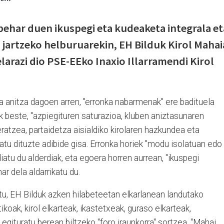
"behar duen ikuspegi eta kudeaketa integrala et
 jartzeko helburuarekin, EH Bilduk Kirol Mahai
razi dio PSE-EEko Inaxio Illarramendi Kirol
ta anitza dagoen arren, "erronka nabarmenak" ere badituela
 beste, "azpiegituren saturazioa, kluben aniztasunaren
ratzea, partaidetza aisialdiko kirolaren hazkundea eta
atu dituzte adibide gisa. Erronka horiek "modu isolatuan edo
iatu du alderdiak, eta egoera horren aurrean, "ikuspegi
ar dela aldarrikatu du.
ustu, EH Bilduk azken hilabeteetan elkarlanean landutako
ikoak, kirol elkarteak, ikastetxeak, guraso elkarteak,
 egituratu berean biltzeko "foro iraunkorra" sortzea. "Mahai