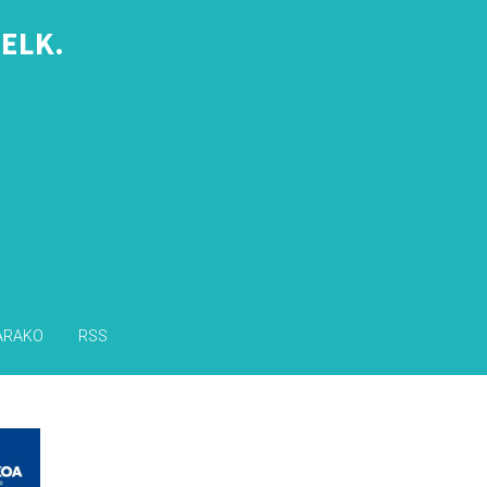
ELK.
s
ARAKO
RSS