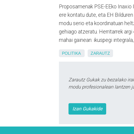
Proposamenak PSE-EEko Inaxio Illa
ere kontatu dute, eta EH Bilduren 
modu serio eta koordinatuan heltz
gehiago atzeratu. Herritarrek argi 
mahai gainean: ikuspegi integrala, 
POLITIKA
ZARAUTZ
Zarautz Gukak zu bezalako ira
modu profesionalean lantzen ja
Izan Gukakide