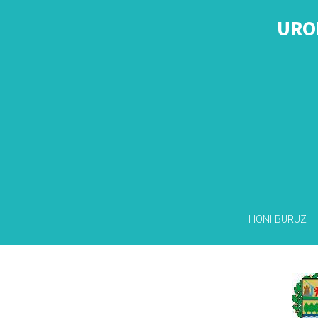
URO
HONI BURUZ