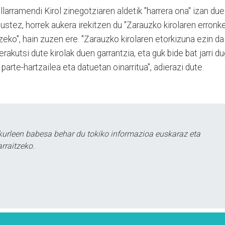
rramendi Kirol zinegotziaren aldetik "harrera ona" izan due
ustez, horrek aukera irekitzen du "Zarauzko kirolaren erronke
eko", hain zuzen ere. "Zarauzko kirolaren etorkizuna ezin da
erakutsi dute kirolak duen garrantzia, eta guk bide bat jarri d
parte-hartzailea eta datuetan oinarritua", adierazi dute.
kurleen babesa behar du tokiko informazioa euskaraz eta
rraitzeko.