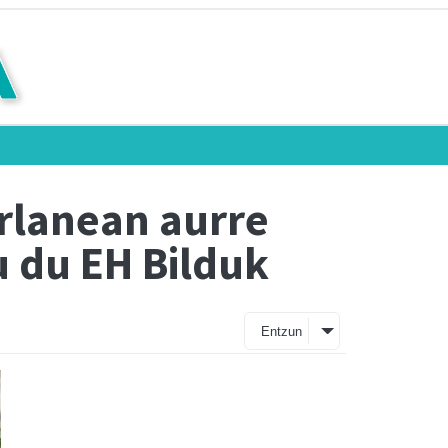
arlanean aurre
u du EH Bilduk
Entzun