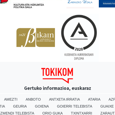
Gertuko informazioa, euskaraz
AMEZTI
ANBOTO
ANTXETA IRRATIA
ATARIA
AZP
TIA
GEURIA
GOIENA
GOIERRI TELEBISTA
GUAIXE
IZMENDI TELEBISTA
ORIO GUKA
TXINTXARRI
ZARAUT