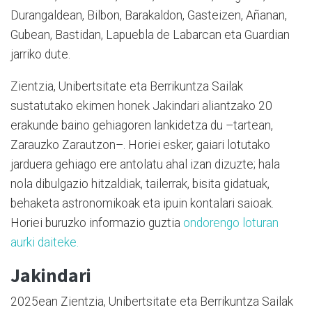
Durangaldean, Bilbon, Barakaldon, Gasteizen, Añanan,
Gubean, Bastidan, Lapuebla de Labarcan eta Guardian
jarriko dute.
Zientzia, Unibertsitate eta Berrikuntza Sailak
sustatutako ekimen honek Jakindari aliantzako 20
erakunde baino gehiagoren lankidetza du –tartean,
Zarauzko Zarautzon–. Horiei esker, gaiari lotutako
jarduera gehiago ere antolatu ahal izan dizuzte; hala
nola dibulgazio hitzaldiak, tailerrak, bisita gidatuak,
behaketa astronomikoak eta ipuin kontalari saioak.
Horiei buruzko informazio guztia
ondorengo loturan
aurki daiteke.
Jakindari
2025ean Zientzia, Unibertsitate eta Berrikuntza Sailak