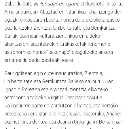
Zabaldu dute
Bi ilunabarren eguna
erakusketa ibiltaria,
Amalur parkean. Abuztuaren 12an ikusi ahal izango den
eguzki-eklipsearen bueltan ondu du erakusketa Eusko
Jaurlaritzako Zientzia, Unibertsitate eta Berrikuntza
Sailak, Jakindari kultura zientifikoaren aldeko
aliantzaren laguntzarekin. Erakusketak fenomeno
astronomiko horiek "sakonago" ezagutzeko aukera
ematea du xede, besteak beste.
Gaur goizean egin dute inaugurazioa, Zientzia,
Unibertsitate eta Berrikuntza Saileko sailburu Juan
Ignacio Perezen eta Aranzadi zientzia elkarteko
astronomia taldeko Virginia Garciaren eskutik.
Jakindariren parte da Zarautzon elkartea, eta bertako
ordezkariak ere izan dira hitzorduan; esaterako, Anabel
Juaristi presidentea eta Juanan Urdangarin. Bertan izan