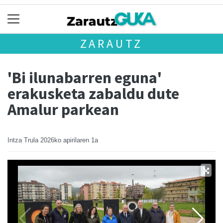
ZARAUTZ
'Bi ilunabarren eguna'
erakusketa zabaldu dute
Amalur parkean
Intza Trula
2026ko apirilaren 1a