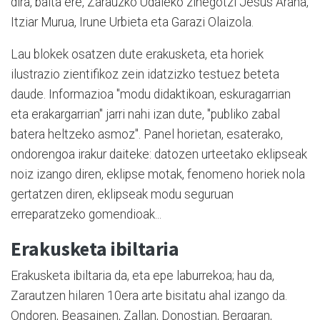
dira, baita ere, Zarauzko Udaleko zinegotzi Jesus Arana,
Itziar Murua, Irune Urbieta eta Garazi Olaizola.
Lau blokek osatzen dute erakusketa, eta horiek
ilustrazio zientifikoz zein idatzizko testuez beteta
daude. Informazioa "modu didaktikoan, eskuragarrian
eta erakargarrian" jarri nahi izan dute, "publiko zabal
batera heltzeko asmoz". Panel horietan, esaterako,
ondorengoa irakur daiteke: datozen urteetako eklipseak
noiz izango diren, eklipse motak, fenomeno horiek nola
gertatzen diren, eklipseak modu seguruan
erreparatzeko gomendioak...
Erakusketa ibiltaria
Erakusketa ibiltaria da, eta epe laburrekoa; hau da,
Zarautzen hilaren 10era arte bisitatu ahal izango da.
Ondoren, Beasainen, Zallan, Donostian, Bergaran,