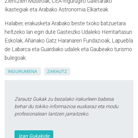
Zientzien Museoak, CEA-Ingurugiro Gaietarako
Ikastegiak eta Arabako Astronomia Elkarteak.
Halaber, erakusketa Arabako beste txoko batzuetara
heltzeko lan egin dute Gasteizko Udaleko Herritartasun
Eskolak, Añanako Gatz Haranaren Fundazioak, Lapuebla
de Labarca eta Guardiako udalek eta Gaubeako turismo
bulegoak.
INGURUMENA
ZARAUTZ
Zarautz Gukak zu bezalako irakurleen babesa
behar du tokiko informazioa euskaraz eta modu
profesionalean lantzen jarraitzeko.
Izan Gukakide