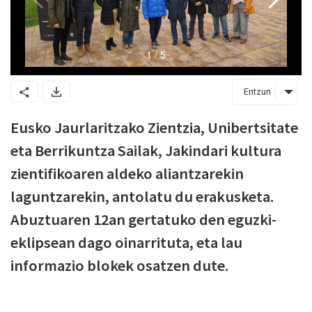
Entzun
Eusko Jaurlaritzako Zientzia, Unibertsitate
eta Berrikuntza Sailak, Jakindari kultura
zientifikoaren aldeko aliantzarekin
laguntzarekin, antolatu du erakusketa.
Abuztuaren 12an gertatuko den eguzki-
eklipsean dago oinarrituta, eta lau
informazio blokek osatzen dute.