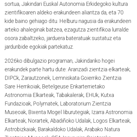
sortua, Jakindari Euskal Autonomia Erkidegoko kultura
zientifikoaren aldeko erakundeen aliantza da, eta 70
kide baino gehiago ditu. Helburu nagusia da erakundeen
arteko ahaleginak batzea, ezagutza zientifikoa lurralde
osora zabaltzeko, jarduera bateratuak sustatuz eta
jardunbide egokiak partekatuz.
2026ko dibulgazio programan, Jakindariko hogei
erakundek parte hartu dute: Aranzadi zientzia elkarteak,
DIPCk, Zarautzonek, Lemniskata Goierriko Zientzia
Sare Herrikoiak, Betelgeuse Enkarterrietako
Astronomia Elkarteak, Tabakalerak, EHUk, Kutxa
Fundazioak, Polymatek, Laboratorium Zientzia
Museoak, Bixenta Mogel liburutegiak, Izarra Astronomia
Elkarteak, Norartek, Abadiñoko Udalak, Logos Elkarteak,
Astrobizkaiak, Barakaldoko Udalak, Arabako Natura