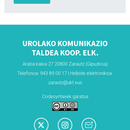
UROLAKO KOMUNIKAZIO
TALDEA KOOP. ELK.
Araba kalea 27 20800 Zarautz (Gipuzkoa)
Telefonoa: 943 89 00 17 | Helbide elektronikoa:
zarautz@ukt.eus
Codesyntaxek garatua