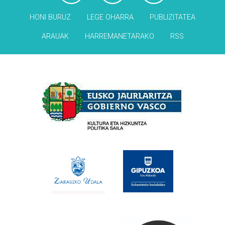
HONI BURUZ
LEGE OHARRA
PUBLIZITATEA
ARAUAK
HARREMANETARAKO
RSS
Babesleak