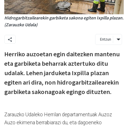
Hidrogarbitzailearekin garbiketa sakona egiten Ixpilla plazan.
(Zarauzko Udala)
Entzun
Herriko auzoetan egin daitezken mantenu
eta garbiketa beharrak aztertuko ditu
udalak. Lehen jarduketa Ixpilla plazan
egiten ari dira, non hidrogarbitzailearekin
garbiketa sakonagoak egingo dituzten.
Zarauzko Udaleko Herrilan departamentuak Auzoz
Auzo ekimena berrabiarazi du, eta dagoeneko