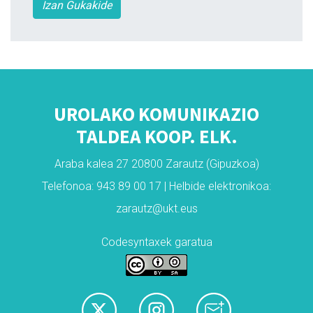
Izan Gukakide
UROLAKO KOMUNIKAZIO
TALDEA KOOP. ELK.
Araba kalea 27 20800 Zarautz (Gipuzkoa)
Telefonoa: 943 89 00 17 | Helbide elektronikoa:
zarautz@ukt.eus
Codesyntaxek garatua