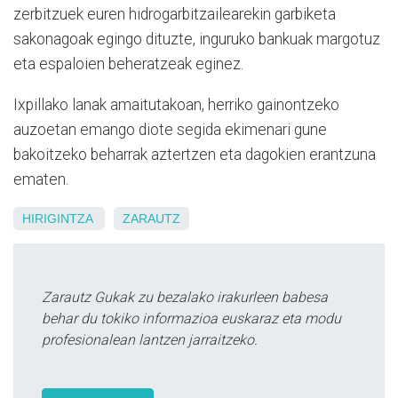
zerbitzuek euren hidrogarbitzailearekin garbiketa
sakonagoak egingo dituzte, inguruko bankuak margotuz
eta espaloien beheratzeak eginez.
Ixpillako lanak amaitutakoan, herriko gainontzeko
auzoetan emango diote segida ekimenari gune
bakoitzeko beharrak aztertzen eta dagokien erantzuna
ematen.
HIRIGINTZA
ZARAUTZ
Zarautz Gukak zu bezalako irakurleen babesa
behar du tokiko informazioa euskaraz eta modu
profesionalean lantzen jarraitzeko.