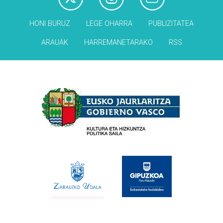
HONI BURUZ
LEGE OHARRA
PUBLIZITATEA
ARAUAK
HARREMANETARAKO
RSS
Babesleak