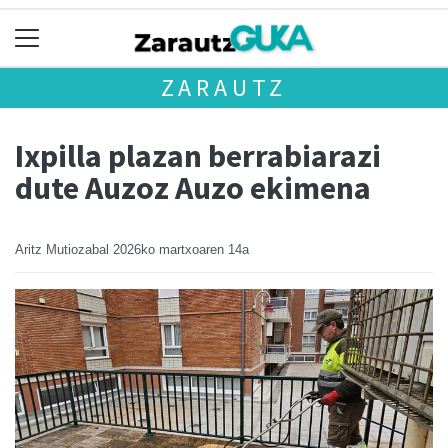
ZARAUTZ
Ixpilla plazan berrabiarazi
dute Auzoz Auzo ekimena
Aritz Mutiozabal
2026ko martxoaren 14a