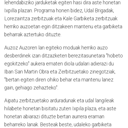
lehendabiziko jarduketak egiten hasi dira aste honetan
Ixpilla plazan. Programa honen bidez, Udal Brigadak,
Lorezaintza zerbitzuak eta Kale Garbiketa zerbitzuak
herriko auzoetan egin ditzakeen mantenu eta garbiketa
beharrak aztertuko dituzte.
Auzoz Auzoren lan egiteko moduak herriko auzo
desberdinek izan ditzazketen berezitasunetara "hobeto
egokitzeko" aukera ematen diola udalari adierazi du
Iban San Martin Obra eta Zerbitzuetako zinegotziak,
"bertan egiten diren ohiko behar eta mantenu lanez
gain, gehiago zehazteko".
Aipatu zerbitzuetako arduradunak eta udal langileak
hilabete honetan bisitatu zuten Ixpila plaza, eta aste
honetan abiarazi dituzte bertan aurrera eraman
beharreko lanak. Besteak beste, udaleko garbiketa