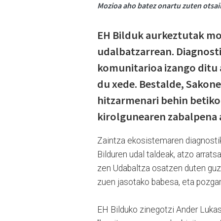
Mozioa aho batez onartu zuten otsail
EH Bilduk aurkeztutak mo
udalbatzarrean. Diagnosti
komunitarioa izango ditu 
du xede. Bestalde, Sakone
hitzarmenari behin betiko
kirolgunearen zabalpena 
Zaintza ekosistemaren diagnosti
Bilduren udal taldeak, atzo arrat
zen Udabaltza osatzen duten guzt
zuen jasotako babesa, eta pozga
EH Bilduko zinegotzi Ander Lukas