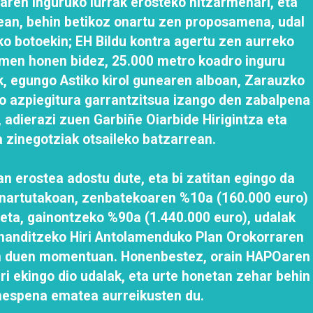
aren inguruko lurrak erosteko hitzarmenari, eta
zean, behin betikoz onartu zen proposamena, udal
o botoekin; EH Bildu kontra agertu zen aurreko
rmen honen bidez, 25.000 metro koadro inguru
, egungo Astiko kirol gunearen alboan, Zarauzko
ko azpiegitura garrantzitsua izango den zabalpena
 adierazi zuen Garbiñe Oiarbide Hirigintza eta
a zinegotziak otsaileko batzarrean.
oan erostea adostu dute, eta bi zatitan egingo da
onartutakoan, zenbatekoaren %10a (160.000 euro)
 eta, gainontzeko %90a (1.440.000 euro), udalak
k handitzeko Hiri Antolamenduko Plan Orokorraren
n duen momentuan. Honenbestez, orain HAPOaren
ri ekingo dio udalak, eta urte honetan zehar behin
nespena ematea aurreikusten du.