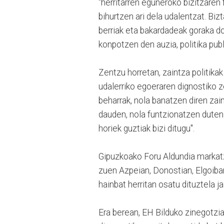
"herritarren eguneroko bizitzaren
bihurtzen ari dela udalentzat. Biz
berriak eta bakardadeak goraka do
konpotzen den auzia, politika pub
Zentzu horretan, zaintza politika
udalerriko egoeraren dignostiko z
beharrak, nola banatzen diren zain
dauden, nola funtzionatzen duten
horiek guztiak bizi ditugu".
Gipuzkoako Foru Aldundia markatz
zuen Azpeian, Donostian, Elgoiba
hainbat herritan osatu dituztela 
Era berean, EH Bilduko zinegotzi