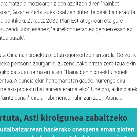
daramatzala mozioaren zioan azaltzen diren "hainbat
okoan, Gizarte Zerbitzuek osatzen duten taldeak barneratuta
ta politikoki, Zarautz 2030 Plan Estrategikoan eta gure
si zuzendu zion esanez, "aurrekontuetan ez genuen esan ez
ua baizik".
z Oinarrian proiektu pilotua egonkortzen ari zirela, Goizetik
ko pertsona zaurgarriei zuzendutako arreta zerbitzuarekin
giko batzuei forma ematen. "Baina behin proiektu horiek
tua. Aldundiarekin harremanetan gaude, hurrengo diru
rrelako proiektu bat aurrera eramateko". Une oro, aldundiarek
 "aintzidariak" direla nabrmendu nahi izan zuen Aranak.
tuta, Asti kirolgunea zabaltzeko
udalbatzarrean hasierako onespena eman zioten