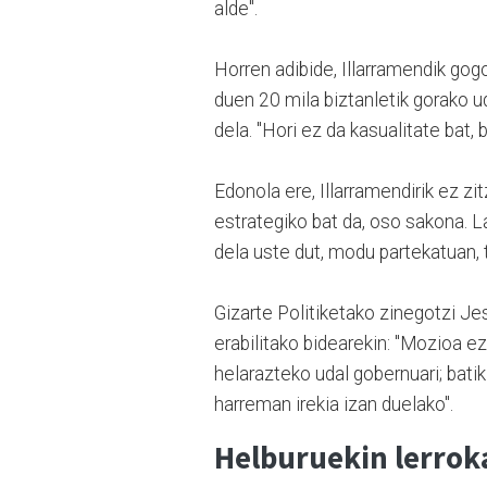
alde".
Horren adibide, Illarramendik gog
duen 20 mila biztanletik gorako 
dela. "Hori ez da kasualitate bat, 
Edonola ere, Illarramendirik ez zi
estrategiko bat da, oso sakona. 
dela uste dut, modu partekatuan, t
Gizarte Politiketako zinegotzi Je
erabilitako bidearekin: "Mozioa 
helarazteko udal gobernuari; batik
harreman irekia izan duelako".
Helburuekin lerrok