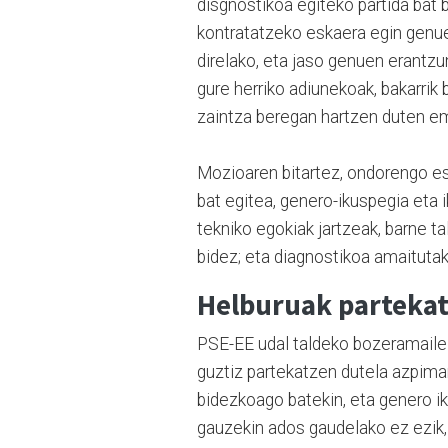
disgnostikoa egiteko partida bat 
kontratatzeko eskaera egin genuen
direlako, eta jaso genuen erantz
gure herriko adiunekoak, bakarrik
zaintza beregan hartzen duten e
Mozioaren bitartez, ondorengo esk
bat egitea, genero-ikuspegia eta 
tekniko egokiak jartzeak, barne t
bidez; eta diagnostikoa amaituta
Helburuak parteka
PSE-EE udal taldeko bozeramaile 
guztiz partekatzen dutela azpima
bidezkoago batekin, eta genero i
gauzekin ados gaudelako ez ezik,