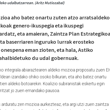
eko udalbatzarrean. (Aritz Mutiozabal)
zioa aho batez onartu zuten atzo arratsaldeko
koak genero-ikuspegia eta ikuspegi
ardatz, eta amaieran, Zaintza Plan Estrategiko
ta baserriaren inguruko lurrak erosteko
 onespena eman zioten, eta hala, Astiko
ahalbidetuko du udal gobernuak.
ko integrala abiaraztearen aldeko mozioa proposatu zuen E
saldean izandako ohiko osoko bilkuran, eta aho batez onartu
ien aldeko botoarekin. Koalizio subiranistak eskertu egin
rritzat jo zuen emandako pausoa.
 arduratu zen mozioa aurkezteaz, eta argi utzi zuen zaintza