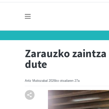
Zarauzko zaintza 
dute
Aritz Mutiozabal
2026ko otsailaren 27a