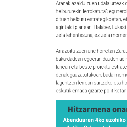
Aranak azaldu zuen udala urteak 
helbururekin lerrokatuta"; eguner
dituen helburu estrategikoetan, e
agintaldi planean. Halaber, Luka
zela lehentasuna, ez zela moment
Arrazoitu zuen une horretan Zaraut
bakardadean egoeran dauden adine
lanean eta beste proiektu estrate
denak gauzatutakoan, bada momen
laguntzen lerroan sartzeko eta ho
eskutik emada gizarte politiketan
Hitzarmena onar
Abenduaren 4ko ezohiko 