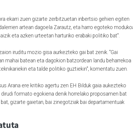
ora ekarri zuen gizarte zerbitzuetan inbertsio gehien egiten
udalerrien artean dagoela Zarautz, eta harro egoteko moduko
baizik eta azken urteetan harturiko erabaki politiko bat".
tzaion iruditu mozio gisa aurkezteko gai bat zenik. "Gai
Lan mahai batean eta dagokion batzordean landu beharrekoa
eknikariekin eta talde politiko guztiekin", komentatu zuen.
sus Arana ere kritiko agertu zen EH Bilduk gaia aukezteko
ez dirudi formato egokiena denik horrelako proposamen bat
 bat, gizarte gaietan, bai zinegotziak bai departamentuak
atuta