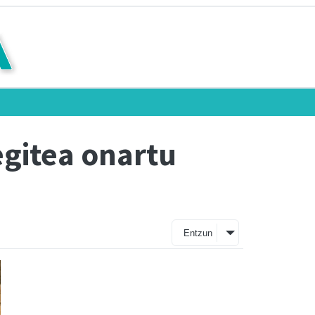
egitea onartu
Entzun