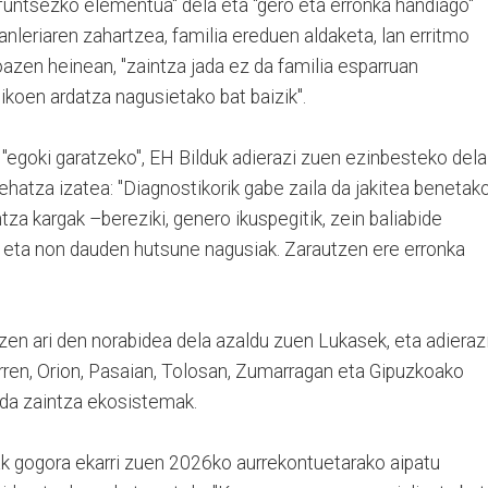
 funtsezko elementua" dela eta "gero eta erronka handiago"
tanleriaren zahartzea, familia ereduen aldaketa, lan erritmo
azen heinean, "zaintza jada ez da familia esparruan
likoen ardatza nagusietako bat baizik".
k "egoki garatzeko", EH Bilduk adierazi zuen ezinbesteko dela
ehatza izatea: "Diagnostikorik gabe zaila da jakitea benetak
tza kargak –bereziki, genero ikuspegitik, zein baliabide
 eta non dauden hutsune nagusiak. Zarautzen ere erronka
en ari den norabidea dela azaldu zuen Lukasek, eta adieraz
rren, Orion, Pasaian, Tolosan, Zumarragan eta Gipuzkoako
jada zaintza ekosistemak.
ak gogora ekarri zuen 2026ko aurrekontuetarako aipatu