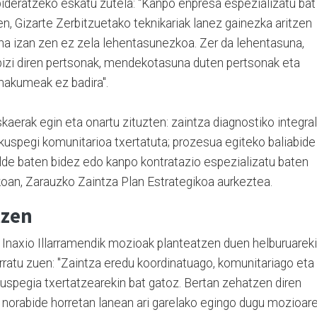
bideratzeko eskatu zutela: "Kanpo enpresa espezializatu bat
, Gizarte Zerbitzuetako teknikariak lanez gainezka aritzen
una izan zen ez zela lehentasunezkoa. Zer da lehentasuna,
 bizi diren pertsonak, mendekotasuna duten pertsonak eta
makumeak ez badira".
aerak egin eta onartu zituzten: zaintza diagnostiko integral
ikuspegi komunitarioa txertatuta; prozesua egiteko baliabide
alde baten bidez edo kanpo kontratazio espezializatu baten
koan, Zarauzko Zaintza Plan Estrategikoa aurkeztea.
tzen
Inaxio Illarramendik mozioak planteatzen duen helburuarek
rratu zuen: "Zaintza eredu koordinatuago, komunitariago eta
kuspegia txertatzearekin bat gatoz. Bertan zehatzen diren
 norabide horretan lanean ari garelako egingo dugu mozioar