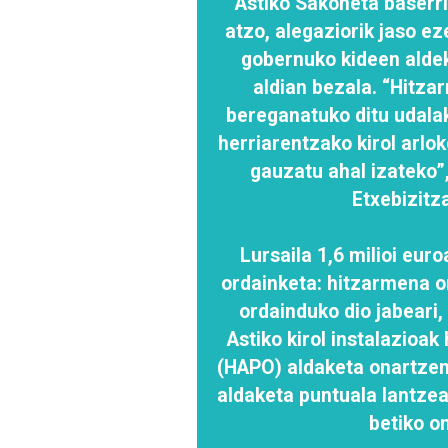
Astiko Sakoneta baserri
atzo, alegaziorik jaso e
gobernuko kideen aldek
aldian bezala. “Hitza
bereganatuko ditu udalak
herriarentzako kirol arlo
gauzatu ahal izateko”,
Etxebizitz
Lursaila 1,6 milioi eur
ordainketa: hitzarmena 
ordainduko dio jabeari,
Astiko kirol instalazioa
(HAPO) aldaketa onartze
aldaketa puntuala lantzea
betiko o