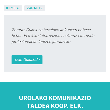
KIROLA
ZARAUTZ
Zarautz Gukak zu bezalako irakurleen babesa
behar du tokiko informazioa euskaraz eta modu
profesionalean lantzen jarraitzeko.
Izan Gukakide
UROLAKO KOMUNIKAZIO
TALDEA KOOP. ELK.