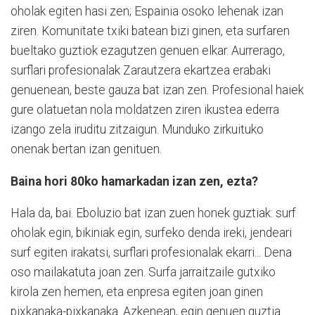
oholak egiten hasi zen; Espainia osoko lehenak izan
ziren. Komunitate txiki batean bizi ginen, eta surfaren
bueltako guztiok ezagutzen genuen elkar. Aurrerago,
surflari profesionalak Zarautzera ekartzea erabaki
genuenean, beste gauza bat izan zen. Profesional haiek
gure olatuetan nola moldatzen ziren ikustea ederra
izango zela iruditu zitzaigun. Munduko zirkuituko
onenak bertan izan genituen.
Baina hori 80ko hamarkadan izan zen, ezta?
Hala da, bai. Eboluzio bat izan zuen honek guztiak: surf
oholak egin, bikiniak egin, surfeko denda ireki, jendeari
surf egiten irakatsi, surflari profesionalak ekarri... Dena
oso mailakatuta joan zen. Surfa jarraitzaile gutxiko
kirola zen hemen, eta enpresa egiten joan ginen
pixkanaka-pixkanaka. Azkenean, egin genuen guztia