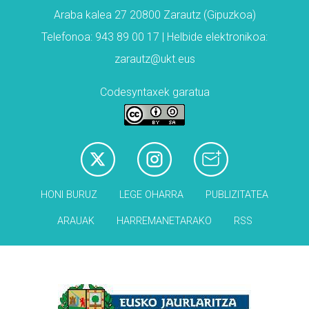
Araba kalea 27 20800 Zarautz (Gipuzkoa)
Telefonoa: 943 89 00 17 | Helbide elektronikoa:
zarautz@ukt.eus
Codesyntaxek garatua
HONI BURUZ
LEGE OHARRA
PUBLIZITATEA
ARAUAK
HARREMANETARAKO
RSS
Babesleak