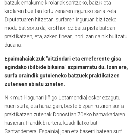
batzuk emakume kirolariak saritzeko, baizik eta
kirolaren bueltan lortu zenaren inguruko saria zela.
Diputatuaren hitzetan, surfaren inguruan bizitzeko
modu bat sortu da, kirol hori ez baita pista batean
praktikatzen, eta, azken finean, hori izan da nik bultzatu
dudana.
Epaimahaiak zuk "aitzindari eta erreferente gisa
egindako ibilbide bikaina" azpimarratu du. Izan ere,
surfa oraindik gutxieneko batzuek praktikatzen
zutenean abiatu zineten.
Nik mutil-lagunari [Iñigo Letamendia] esker ezagutu
nuen surfa, eta huraz gain, beste bizpahiru ziren surfa
praktikatzen zutenak Donostian 70eko hamarkadaren
hasieran. Handik bi urtera, kuadrillatxo bat
Santanderrera [Espainia] joan eta baserri batean surf