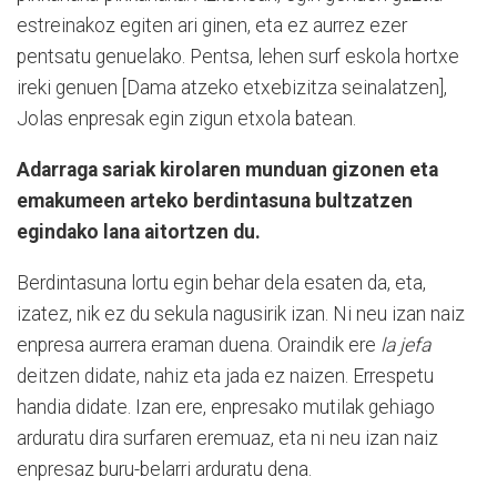
estreinakoz egiten ari ginen, eta ez aurrez ezer
pentsatu genuelako. Pentsa, lehen surf eskola hortxe
ireki genuen [Dama atzeko etxebizitza seinalatzen],
Jolas enpresak egin zigun etxola batean.
Adarraga sariak kirolaren munduan gizonen eta
emakumeen arteko berdintasuna bultzatzen
egindako lana aitortzen du.
Berdintasuna lortu egin behar dela esaten da, eta,
izatez, nik ez du sekula nagusirik izan. Ni neu izan naiz
enpresa aurrera eraman duena. Oraindik ere
la jefa
deitzen didate, nahiz eta jada ez naizen. Errespetu
handia didate. Izan ere, enpresako mutilak gehiago
arduratu dira surfaren eremuaz, eta ni neu izan naiz
enpresaz buru-belarri arduratu dena.