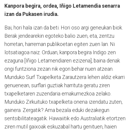
Kanpora begira, ordea, Iñigo Letamendia senarra
izan da Pukasen irudia.
Bai, hori hala izan da beti. Hori oso argi geneukan biok.
Berak jendearekin egoteko balio zuen, eta, zentzu
horretan, harreman publikoetan egiten zuen lan. Ni
lotsatiagoa naiz. Orduan, kanpora begira Indigo zen
ezaguna [Iñigo Letamendiaren ezizena], baina denak
ongi funtziona zezan nik egon behar nuen atzean.
Munduko Surf Txapelketa Zarautzera lehen aldiz ekarri
genuenean, surflari guztiak harrituta geratu ziren
txapelketaren zuzendaria emakumezkoa zelako.
Munduko Zirkuituko txapelketa onena izendatu zuten,
gainera. Zergatik? Ama bezala eduki dezakegun
sentsibilitateagatik. Hawaiitik edo Australiatik etortzen
ziren mutil gaixoak eskuzabal hartu genituen, haien