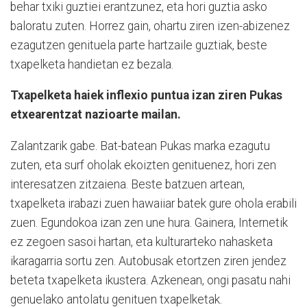
behar txiki guztiei erantzunez, eta hori guztia asko
baloratu zuten. Horrez gain, ohartu ziren izen-abizenez
ezagutzen genituela parte hartzaile guztiak, beste
txapelketa handietan ez bezala.
Txapelketa haiek inflexio puntua izan ziren Pukas
etxearentzat nazioarte mailan.
Zalantzarik gabe. Bat-batean Pukas marka ezagutu
zuten, eta surf oholak ekoizten genituenez, hori zen
interesatzen zitzaiena. Beste batzuen artean,
txapelketa irabazi zuen hawaiiar batek gure ohola erabili
zuen. Egundokoa izan zen une hura. Gainera, Internetik
ez zegoen sasoi hartan, eta kulturarteko nahasketa
ikaragarria sortu zen. Autobusak etortzen ziren jendez
beteta txapelketa ikustera. Azkenean, ongi pasatu nahi
genuelako antolatu genituen txapelketak.