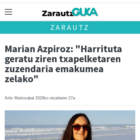
ZARAUTZ
Marian Azpiroz: "Harrituta
geratu ziren txapelketaren
zuzendaria emakumea
zelako"
Aritz Mutiozabal
2026ko otsailaren 27a