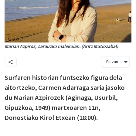
Marian Azpiroz, Zarauzko malekoian. (Aritz Mutiozabal)
Entzun
Surfaren historian funtsezko figura dela
aitortzeko, Carmen Adarraga saria jasoko
du Marian Azpirozek (Aginaga, Usurbil,
Gipuzkoa, 1949) martxoaren 11n,
Donostiako Kirol Etxean (18:00).