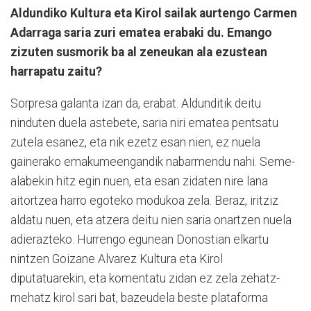
Aldundiko Kultura eta Kirol sailak aurtengo Carmen
Adarraga saria zuri ematea erabaki du. Emango
zizuten susmorik ba al zeneukan ala ezustean
harrapatu zaitu?
Sorpresa galanta izan da, erabat. Aldunditik deitu
ninduten duela astebete, saria niri ematea pentsatu
zutela esanez, eta nik ezetz esan nien, ez nuela
gainerako emakumeengandik nabarmendu nahi. Seme-
alabekin hitz egin nuen, eta esan zidaten nire lana
aitortzea harro egoteko modukoa zela. Beraz, iritziz
aldatu nuen, eta atzera deitu nien saria onartzen nuela
adierazteko. Hurrengo egunean Donostian elkartu
nintzen Goizane Alvarez Kultura eta Kirol
diputatuarekin, eta komentatu zidan ez zela zehatz-
mehatz kirol sari bat, bazeudela beste plataforma