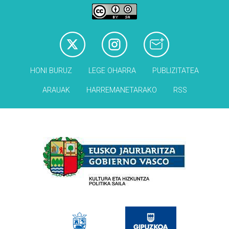
HONI BURUZ
LEGE OHARRA
PUBLIZITATEA
ARAUAK
HARREMANETARAKO
RSS
Babesleak