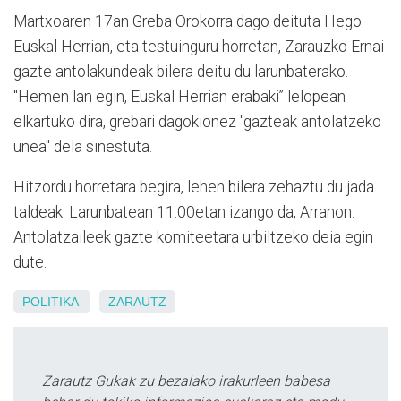
Martxoaren 17an Greba Orokorra dago deituta Hego
Euskal Herrian, eta testuinguru horretan, Zarauzko Ernai
gazte antolakundeak bilera deitu du larunbaterako.
"Hemen lan egin, Euskal Herrian erabaki” lelopean
elkartuko dira, grebari dagokionez "gazteak antolatzeko
unea" dela sinestuta.
Hitzordu horretara begira, lehen bilera zehaztu du jada
taldeak. Larunbatean 11:00etan izango da, Arranon.
Antolatzaileek gazte komiteetara urbiltzeko deia egin
dute.
POLITIKA
ZARAUTZ
Zarautz Gukak zu bezalako irakurleen babesa