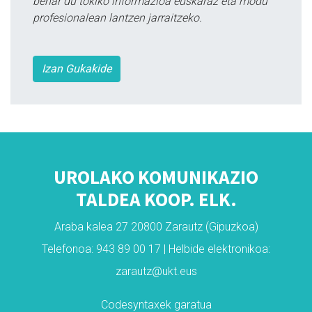
behar du tokiko informazioa euskaraz eta modu
profesionalean lantzen jarraitzeko.
Izan Gukakide
UROLAKO KOMUNIKAZIO
TALDEA KOOP. ELK.
Araba kalea 27 20800 Zarautz (Gipuzkoa)
Telefonoa: 943 89 00 17 | Helbide elektronikoa:
zarautz@ukt.eus
Codesyntaxek garatua