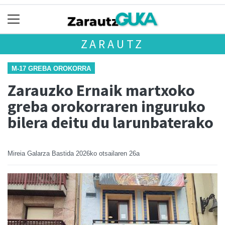
ZARAUTZ
M-17 GREBA OROKORRA
Zarauzko Ernaik martxoko
greba orokorraren inguruko
bilera deitu du larunbaterako
Mireia Galarza Bastida
2026ko otsailaren 26a