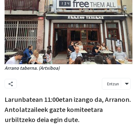
Arrano taberna. (Artxiboa)
Entzun
Larunbatean 11:00etan izango da, Arranon.
Antolatzaileek gazte komiteetara
urbiltzeko deia egin dute.