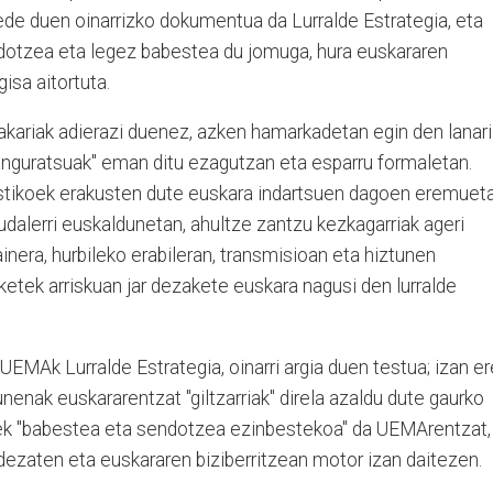
de duen oinarrizko dokumentua da Lurralde Estrategia, eta
ndotzea eta legez babestea du jomuga, hura euskararen
isa aitortuta.
ariak adierazi duenez, azken hamarkadetan egin den lanari
nguratsuak" eman ditu ezagutzan eta esparru formaletan.
uistikoek erakusten dute euskara indartsuen dagoen eremuet
udalerri euskaldunetan, ahultze zantzu kezkagarriak ageri
ainera, hurbileko erabileran, transmisioan eta hiztunen
aketek arriskuan jar dezakete euskara nagusi den lurralde
UEMAk Lurralde Estrategia, oinarri argia duen testua; izan er
enak euskararentzat "giltzarriak" direla azaldu dute gaurko
riek "babestea eta sendotzea ezinbestekoa" da UEMArentzat,
dezaten eta euskararen biziberritzean motor izan daitezen.