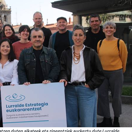
zen duten alkateek eta zinegotziek aurkeztu dute Lurralde