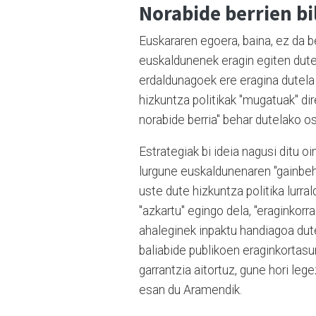
Norabide berrien bi
Euskararen egoera, baina, ez da
euskaldunenek eragin egiten dute
erdaldunagoek ere eragina dutela
hizkuntza politikak "mugatuak" di
norabide berria" behar dutelako 
Estrategiak bi ideia nagusi ditu 
lurgune euskaldunenaren "gainbeher
uste dute hizkuntza politika lurra
"azkartu" egingo dela, "eraginkor
ahaleginek inpaktu handiagoa dut
baliabide publikoen eraginkortas
garrantzia aitortuz, gune hori le
esan du Aramendik.