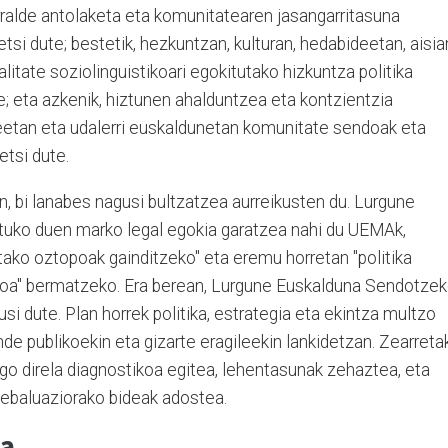
rralde antolaketa eta komunitatearen jasangarritasuna
tsi dute; bestetik, hezkuntzan, kulturan, hedabideetan, aisia
itate soziolinguistikoari egokitutako hizkuntza politika
; eta azkenik, hiztunen ahalduntzea eta kontzientzia
uneetan eta udalerri euskaldunetan komunitate sendoak eta
tsi dute.
an, bi lanabes nagusi bultzatzea aurreikusten du. Lurgune
uko duen marko legal egokia garatzea nahi du UEMAk,
utako oztopoak gainditzeko" eta eremu horretan "politika
ikoa" bermatzeko. Era berean, Lurgune Euskalduna Sendotze
usi dute. Plan horrek politika, estrategia eta ekintza multzo
nde publikoekin eta gizarte eragileekin lankidetzan. Zearreta
ngo direla diagnostikoa egitea, lehentasunak zehaztea, eta
 ebaluaziorako bideak adostea.
ia