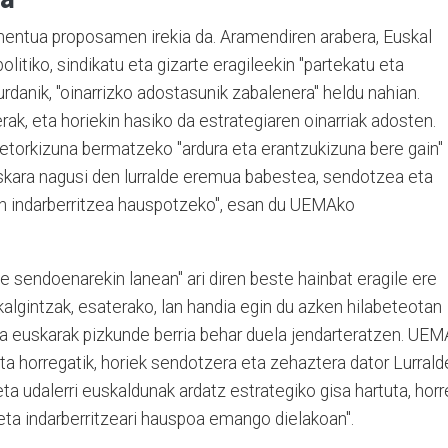
ntua proposamen irekia da. Aramendiren arabera, Euskal
olitiko, sindikatu eta gizarte eragileekin "partekatu eta
rdanik, "oinarrizko adostasunik zabalenera" heldu nahian.
ak, eta horiekin hasiko da estrategiaren oinarriak adosten.
torkizuna bermatzeko "ardura eta erantzukizuna bere gain"
uskara nagusi den lurralde eremua babestea, sendotzea eta
en indarberritzea hauspotzeko", esan du UEMAko
e sendoenarekin lanean" ari diren beste hainbat eragile ere
algintzak, esaterako, lan handia egin du azken hilabeteotan
 euskarak pizkunde berria behar duela jendarteratzen. UEM
eta horregatik, horiek sendotzera eta zehaztera dator Lurrald
ta udalerri euskaldunak ardatz estrategiko gisa hartuta, horr
eta indarberritzeari hauspoa emango dielakoan".