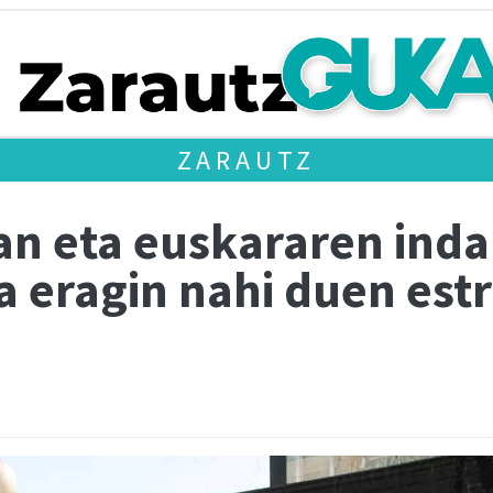
ZARAUTZ
kan eta euskararen ind
a eragin nahi duen est