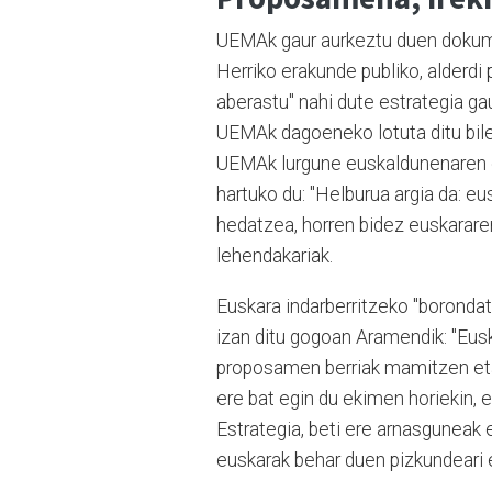
UEMAk gaur aurkeztu duen dokume
Herriko erakunde publiko, alderdi p
aberastu" nahi dute estrategia gau
UEMAk dagoeneko lotuta ditu biler
UEMAk lurgune euskaldunenaren e
hartuko du: "Helburua argia da: e
hedatzea, horren bidez euskarar
lehendakariak.
Euskara indarberritzeko "borondat
izan ditu gogoan Aramendik: "Eusk
proposamen berriak mamitzen eta
ere bat egin du ekimen horiekin, 
Estrategia, beti ere arnasguneak e
euskarak behar duen pizkundeari 