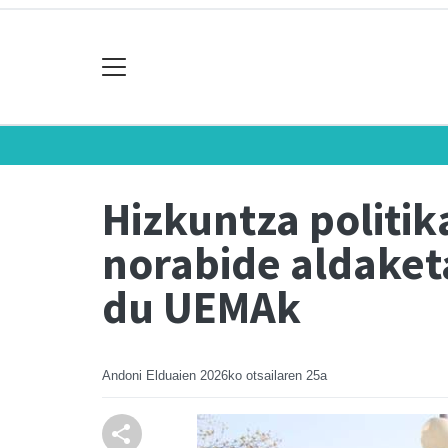
Hizkuntza politi
norabide aldaket
du UEMAk
Andoni Elduaien
2026ko otsailaren 25a