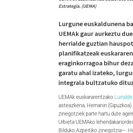
Estrategia. (UEMA)
Lurgune euskaldunena bab
UEMAk gaur aurkeztu duen
herrialde guztian hauspotu
planifikatzeak euskararen
eraginkorragoa bihur dez
garatu ahal izateko, lurg
integrala bultzatuko dituz
UEMAk euskararentzako
Lurrald
asteazkena, Hernanin (Gipuzkoa)
zinegotziek
parte hartu dute ager
Urbieta UEMAko lehendakariordea
Bilduko Azpeitiko zinegotzia
—. Hi