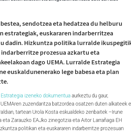
estea, sendotzea eta hedatzea du helburu
 estrategiak, euskararen indarberritzea
 dadin. Hizkuntza politika lurralde ikuspegiti
 indarberritze prozesua azkartu eta
akeelakoan dago UEMA. Lurralde Estrategia
une euskaldunenerako lege babesa eta plan
te.
e Estrategia izeneko dokumentua
aurkeztu du gaur,
.
UEMAren zuzendaritza batzordea osatzen duten alkateek e
raldian, tartean Urola Kosta eskualdeko zenbaitek –
Irune
 eta Zarauzko EAJko zinegotzia eta Aitor Larrañaga EH
zkuntza politikan eta euskararen indarberritze prozesuan