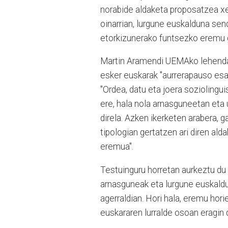
norabide aldaketa proposatzea xe
oinarrian, lurgune euskalduna se
etorkizunerako funtsezko eremu g
Martin Aramendi UEMAko lehendak
esker euskarak "aurrerapauso esa
"Ordea, datu eta joera sozioling
ere, hala nola arnasguneetan eta 
direla. Azken ikerketen arabera, g
tipologian gertatzen ari diren ald
eremua".
Testuinguru horretan aurkeztu du 
arnasguneak eta lurgune euskaldun
agerraldian. Hori hala, eremu ho
euskararen lurralde osoan eragin 