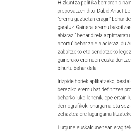
Hizkuntza politika berriaren oinarri
proposatzen ditu. Dabid Anaut Lei
"eremu guztietan eragin" behar del
garatuz. Gainera, eremu bakoitzare
abiarazi" behar direla azpimarratu
aitortu" behar zaiela adierazi du 
zabaltzeko eta sendotzeko legez
gainerako eremuen euskalduntzera
bihurtu behar dela.
Irizpide horiek aplikatzeko, bes
bereziko eremu bat definitzea pr
beharko luke lehenik, epe ertain-l
demografikoki ohargarria eta sozi
zehaztea ere lagungarria litzatek
Lurgune euskaldunenean eragiteko 