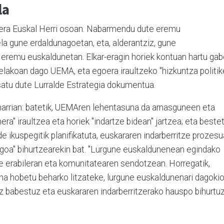
la
 bera Euskal Herri osoan. Nabarmendu dute eremu
la gune erdaldunagoetan, eta, alderantziz, gune
 eremu euskaldunetan. Elkar-eragin horiek kontuan hartu gab
relakoan dago UEMA, eta egoera iraultzeko "hizkuntza politik
osatu dute Lurralde Estrategia dokumentua.
oinarrian: batetik, UEMAren lehentasuna da arnasguneen eta
a" iraultzea eta horiek "indartze bidean" jartzea; eta bestet
lde ikuspegitik planifikatuta, euskararen indarberritze prozesu
ragoa" bihurtzearekin bat. "Lurgune euskaldunenean egindako
e erabileran eta komunitatearen sendotzean. Horregatik,
una hobetu beharko litzateke, lurgune euskaldunenari dagoki
gez babestuz eta euskararen indarberritzerako hauspo bihurtuz