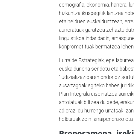
demografia, ekonomia, harrera, lu
hizkuntza ikuspegitik lantzea hobe
eta helduen euskalduntzean, erreal
aurreratuak garatzea zehaztu dute
linguistikoa indar dadin, arnasg
konprometituak bermatzea lehene
Lurralde Estrategiak, epe laburre
euskaldunena sendotu eta babest
"judizializazioaren ondorioz sort
ausartagoak egiteko babes jurid
Plan Integrala diseinatzea aurreik
antolatuak biltzea du xede, eraku
adierazi du hurrengo urratsak iza
helburuak zein jarraipenerako eta
Proposamena, irek