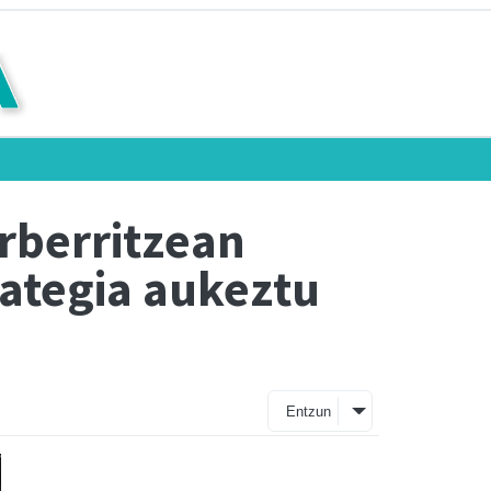
arberritzean
rategia aukeztu
Entzun