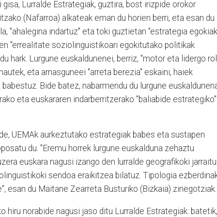
 gisa, Lurralde Estrategiak, guztira, bost irizpide orokor
tzako (Nafarroa) alkateak eman du horien berri, eta esan du
a, "ahalegina indartuz" eta toki guztietan "estrategia egokiak
n "errealitate soziolinguistikoari egokitutako politikak
 du hark. Lurgune euskaldunenei, berriz, "motor eta lidergo ro
Anautek, eta arnasguneei "arreta berezia" eskaini, haiek
 babestuz. Bide batez, nabarmendu du lurgune euskaldunen
ko eta euskararen indarberritzerako "baliabide estrategiko"
talde, UEMAk aurkeztutako estrategiak babes eta sustapen
oposatu du. "Eremu horrek lurgune euskalduna zehaztu
uzera euskara nagusi izango den lurralde geografikoki jarraitu
olinguistikoki sendoa eraikitzea bilatuz. Tipologia ezberdina
e", esan du Maitane Zearreta Busturiko (Bizkaia) zinegotziak.
hiru norabide nagusi jaso ditu Lurralde Estrategiak: batetik