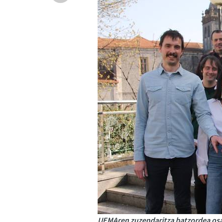
UEMAren zuzendaritza batzordea osat