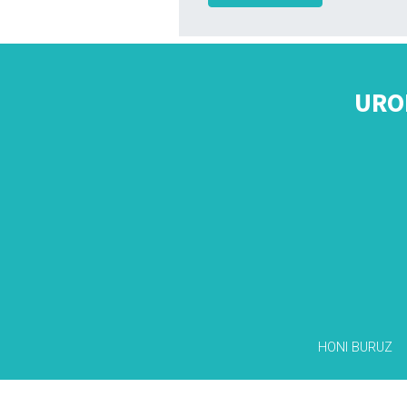
URO
HONI BURUZ