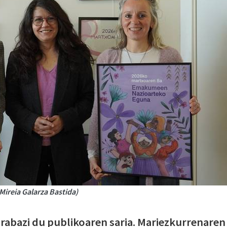
(Mireia Galarza Bastida)
k irabazi du publikoaren saria. Mariezkurrenaren