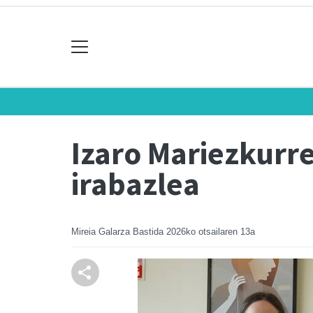
Izaro Mariezkurr
irabazlea
Mireia Galarza Bastida
2026ko otsailaren 13a