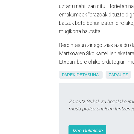
uztartu nahi izan ditu. Horietan 
emakumeek "arazoak dituzte digi
batzuk bete behar izaten direlako
mugikorra hautsita.
Berdintasun zinegotziak azaldu d
Martxoaren 8ko kartel lehiaketar
Etxean, bere ohiko ordutegian, ma
PAREKIDETASUNA
ZARAUTZ
Zarautz Gukak zu bezalako ira
modu profesionalean lantzen ja
Izan Gukakide