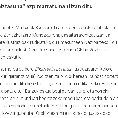
niztasuna" azpimarratu nahi izan ditu
 ondotik, Martxoak 8ko kartel irabazleen izenak zeintzuk dire
k. Zehazki, Izaro Mariezkurrena pasaitarrarentzat izan da
bere ilustrazioak irudikatuko du Emakumeen Nazioarteko Egu
riezkurrenak 600 euroko saria jaso zuen Gloria Vazquez
en eskutik.
ra, morea da bere
Elkarrekin Loratuz
ilustrazioaren kolore
kur "garrantzitsua" iruditzen zaio. Aldi berean, hainbat gorput
nahi izan ditu bere lanean, elkartasuna irudikatzeko. Emaku
e aipatu ditu: "Batzuk eskua begi parean dute, eta horrekin
 badutela munduari begiratzeko modu bat, eta badaudela ald
uzten modu konkretuak ere". Hori guztia naturaren barruan
lorez inguratuta. "Orokorrean, nire ilustrazio guztiak oso