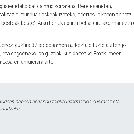
nagusienetako bat da mugikorrarena. Bere esanetan,
talizazio munduan askeak izateko, edertasun kanon zehatz
, besteak beste". Arau horiek apurtu behar direlako marraztu
uenez, guztira 37 proposamen aurkeztu dituzte aurtengo
a, eta dagoeneko lan guztiak ikus daitezke Emakumeen
rtxoaren amaierara arte.
kurleen babesa behar du tokiko informazioa euskaraz eta
rraitzeko.