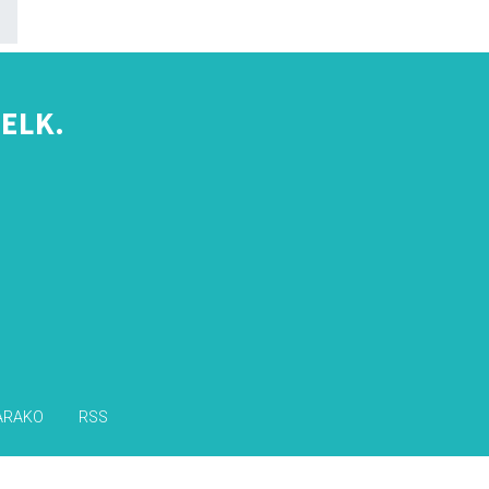
ELK.
s
ARAKO
RSS