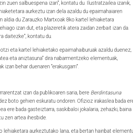
zin zuen salbuespena izan", kontatu du. Ilustratzailea izanik,
ehiaketetara aurkeztu izan dela azaldu du epaimahaiaren
hen aldia du Zarauzko Martxoak 8ko kartel lehiaketara
ehiago izan dut, eta plazeretik atera zaidan zerbait izan da.
a daitezke", kontatu du.
otzi eta kartel lehiaketako epaimahaiburuak azaldu duenez,
itatea eta aniztasuna" dira nabarmentzeko elementuak,
izan behar duenaren "erakusgarri".
tarrarentzat izan da publikoaren saria, bere
Berdintasuna
ez boto gehien eskuratu ondoren. Ofizioz irakaslea bada er
lea ere bada gasteiztarra, saskibaloi jokalaria, zehazki, baina
atu zen artea ihesbide.
o lehiaketara aurkeztutako lana, eta bertan hainbat element