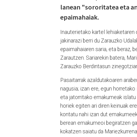
lanean "sororitatea eta a
epaimahaiak.
Inauterietako kartel lehiaketaren
jakinarazi berri du Zarauzko Udala
epaimahaiaren saria, eta beraz, 
Zarautzen. Sariarekin batera, Ma
Zarauzko Berdintasun zinegotziar
Pasaitarrak azaldutakoaren arabe
nagusia; izan ere, egun horretako i
eta jatorritako emakumeak islatu 
horiek egiten ari diren keinuak er
kontatu nahi izan dut emakumeek
berean emakumeoi begiratzen gait
kokatzen saiatu da Mariezkurrena, 