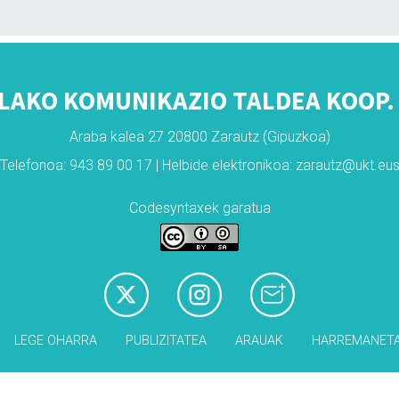
LAKO KOMUNIKAZIO TALDEA KOOP. 
Araba kalea 27 20800 Zarautz (Gipuzkoa)
Telefonoa: 943 89 00 17 | Helbide elektronikoa: zarautz@ukt.eu
Codesyntaxek garatua
LEGE OHARRA
PUBLIZITATEA
ARAUAK
HARREMANET
Babesleak