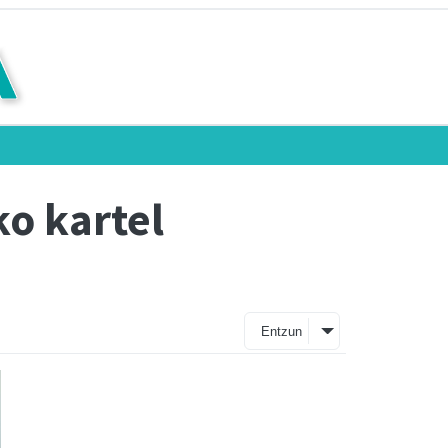
o kartel
Entzun