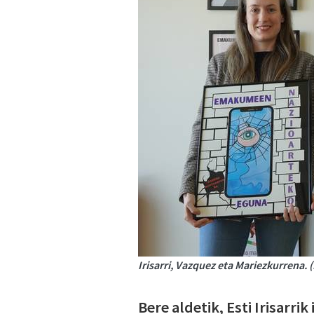
Irisarri, Vazquez eta Mariezkurrena. 
Bere aldetik, Esti Irisarri