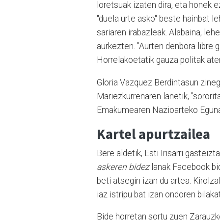
loretsuak izaten dira, eta honek e
"duela urte asko" beste hainbat l
sariaren irabazleak. Alabaina, le
aurkezten. "Aurten denbora libre g
Horrelakoetatik gauza politak ater
Gloria Vazquez Berdintasun zineg
Mariezkurrenaren lanetik, "soror
Emakumearen Nazioarteko Egunak 
Kartel apurtzailea
Bere aldetik, Esti Irisarri gasteiz
askeren bidez
lanak Facebook bid
beti atsegin izan du artea. Kirolza
iaz istripu bat izan ondoren bilak
Bide horretan sortu zuen Zarauzk