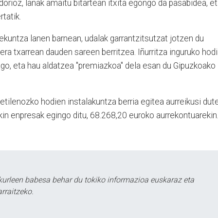
rioz, lanak amaitu bitartean itxita egongo da pasabidea, e
tatik.
ekuntza lanen barnean, udalak garrantzitsutzat jotzen du
era txarrean dauden sareen berritzea. Iñurritza inguruko hod
ago, eta hau aldatzea "premiazkoa" dela esan du Gipuzkoako
etilenozko hodien instalakuntza berria egitea aurreikusi dute
kin enpresak egingo ditu, 68.268,20 euroko aurrekontuarekin
kurleen babesa behar du tokiko informazioa euskaraz eta
rraitzeko.