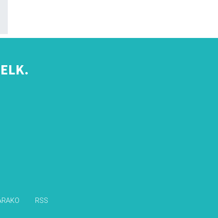
ELK.
s
ARAKO
RSS