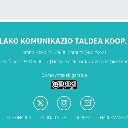
LAKO KOMUNIKAZIO TALDEA KOOP. 
Araba kalea 27 20800 Zarautz (Gipuzkoa)
Telefonoa: 943 89 00 17 | Helbide elektronikoa: zarautz@ukt.eu
Codesyntaxek garatua
LEGE OHARRA
PUBLIZITATEA
ARAUAK
HARREMANET