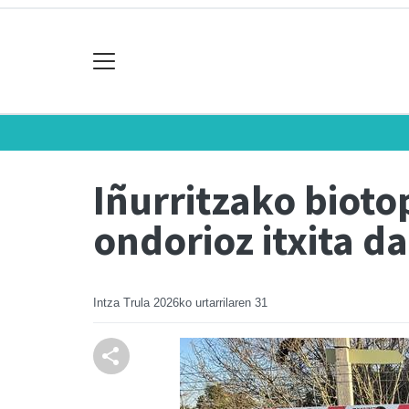
Iñurritzako bioto
ondorioz itxita d
Intza Trula
2026ko urtarrilaren 31