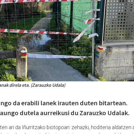
anak direla eta. (Zarauzko Udala)
ngo da erabili lanek irauten duten bitartean.
iraungo dutela aurreikusi du Zarauzko Udalak.
n ari da Iñurritzako biotopoan: zehazki, hoditeria aldatzen a