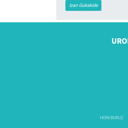
Izan Gukakide
URO
HONI BURUZ