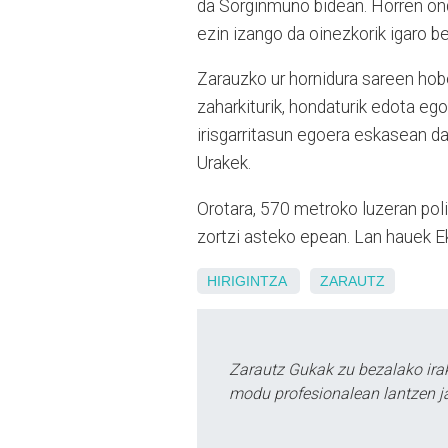
da Sorginmuño bidean. Horren ondo
ezin izango da oinezkorik igaro ber
Zarauzko ur hornidura sareen hob
zaharkiturik, hondaturik edota ego
irisgarritasun egoera eskasean d
Urakek.
Orotara, 570 metroko luzeran poli
zortzi asteko epean. Lan hauek E
HIRIGINTZA
ZARAUTZ
Zarautz Gukak zu bezalako ira
modu profesionalean lantzen ja