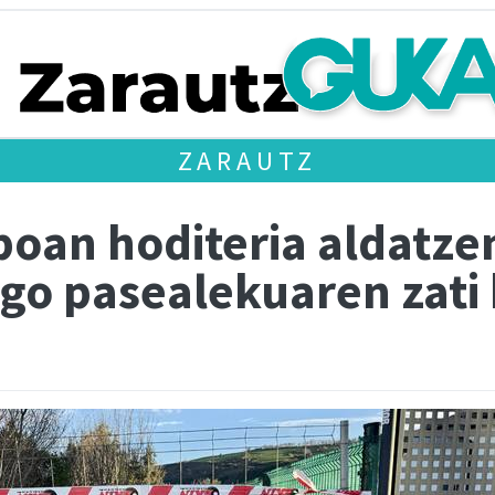
ZARAUTZ
poan hoditeria aldatzen 
ago pasealekuaren zati