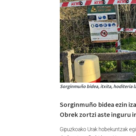
Sorginmuño bidea, itxita, hoditeria l
Sorginmuño bidea ezin iza
Obrek zortzi aste inguru 
Gipuzkoako Urak hobekuntzak egite