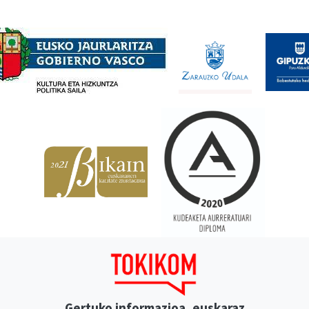
Babesleak
Gertuko informazioa, euskaraz