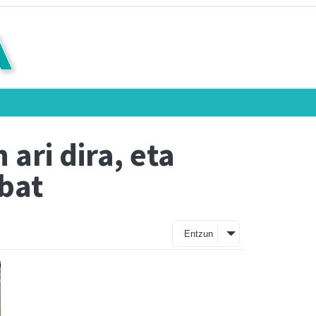
ari dira, eta
 bat
Entzun