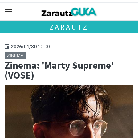
ZARAUTZ
2026/01/30
20:00
ZINEMA
Zinema: 'Marty Supreme'
(VOSE)