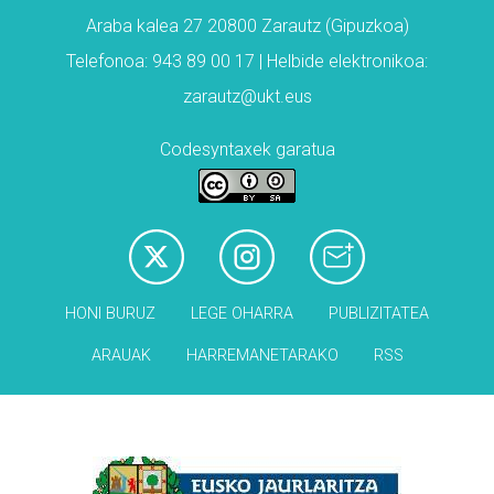
Araba kalea 27 20800 Zarautz (Gipuzkoa)
Telefonoa: 943 89 00 17 | Helbide elektronikoa:
zarautz@ukt.eus
Codesyntaxek garatua
HONI BURUZ
LEGE OHARRA
PUBLIZITATEA
ARAUAK
HARREMANETARAKO
RSS
Babesleak