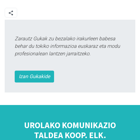
Zarautz Gukak zu bezalako irakurleen babesa
behar du tokiko informazioa euskaraz eta modu
profesionalean lantzen jarraitzeko.
Izan Gukakide
UROLAKO KOMUNIKAZIO
TALDEA KOOP. ELK.