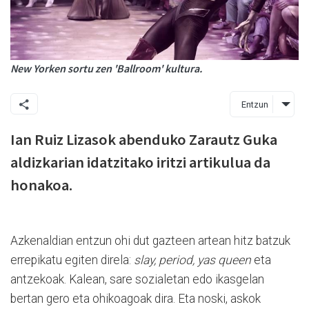
New Yorken sortu zen 'Ballroom' kultura.
Entzun
Ian Ruiz Lizasok abenduko Zarautz Guka
aldizkarian idatzitako iritzi artikulua da
honakoa.
Azkenaldian entzun ohi dut gazteen artean hitz batzuk
errepikatu egiten direla:
slay, period, yas queen
eta
antzekoak. Kalean, sare sozialetan edo ikasgelan
bertan gero eta ohikoagoak dira. Eta noski, askok