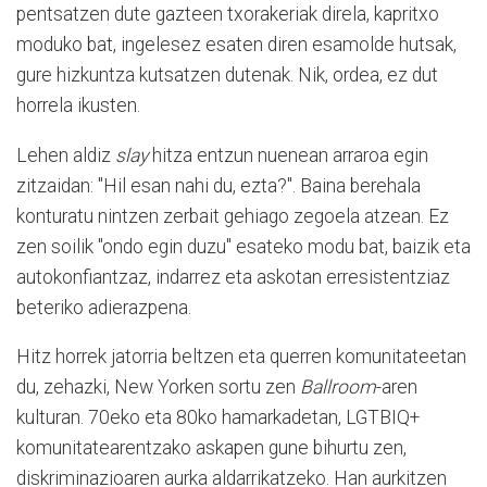
pentsatzen dute gazteen txorakeriak direla, kapritxo
moduko bat, ingelesez esaten diren esamolde hutsak,
gure hizkuntza kutsatzen dutenak. Nik, ordea, ez dut
horrela ikusten.
Lehen aldiz
slay
hitza entzun nuenean arraroa egin
zitzaidan: "Hil esan nahi du, ezta?". Baina berehala
konturatu nintzen zerbait gehiago zegoela atzean. Ez
zen soilik "ondo egin duzu" esateko modu bat, baizik eta
autokonfiantzaz, indarrez eta askotan erresistentziaz
beteriko adierazpena.
Hitz horrek jatorria beltzen eta querren komunitateetan
du, zehazki, New Yorken sortu zen
Ballroom
-aren
kulturan. 70eko eta 80ko hamarkadetan, LGTBIQ+
komunitatearentzako askapen gune bihurtu zen,
diskriminazioaren aurka aldarrikatzeko. Han aurkitzen