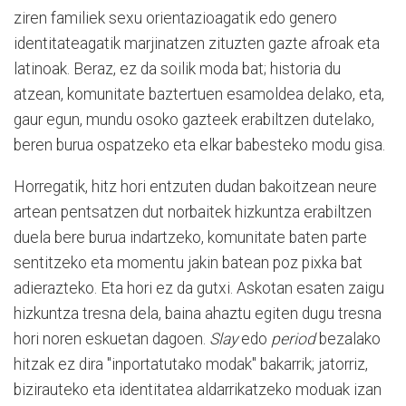
ziren familiek sexu orientazioagatik edo genero
identitateagatik marjinatzen zituzten gazte afroak eta
latinoak. Beraz, ez da soilik moda bat; historia du
atzean, komunitate baztertuen esamoldea delako, eta,
gaur egun, mundu osoko gazteek erabiltzen dutelako,
beren burua ospatzeko eta elkar babesteko modu gisa.
Horregatik, hitz hori entzuten dudan bakoitzean neure
artean pentsatzen dut norbaitek hizkuntza erabiltzen
duela bere burua indartzeko, komunitate baten parte
sentitzeko eta momentu jakin batean poz pixka bat
adierazteko. Eta hori ez da gutxi. Askotan esaten zaigu
hizkuntza tresna dela, baina ahaztu egiten dugu tresna
hori noren eskuetan dagoen.
Slay
edo
period
bezalako
hitzak ez dira "inportatutako modak" bakarrik; jatorriz,
bizirauteko eta identitatea aldarrikatzeko moduak izan