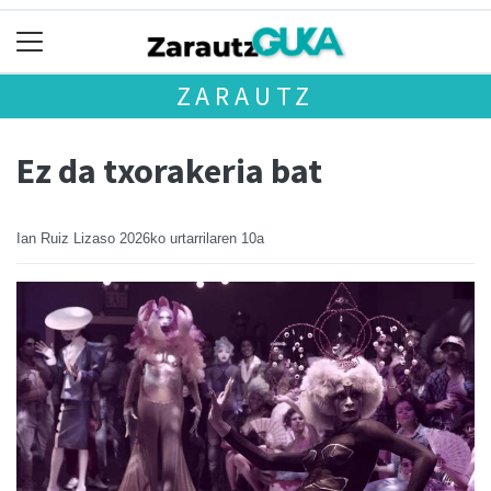
ZARAUTZ
Ez da txorakeria bat
Ian Ruiz Lizaso
2026ko urtarrilaren 10a