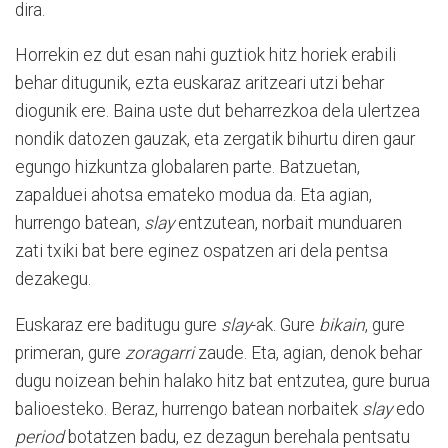
dira.
Horrekin ez dut esan nahi guztiok hitz horiek erabili
behar ditugunik, ezta euskaraz aritzeari utzi behar
diogunik ere. Baina uste dut beharrezkoa dela ulertzea
nondik datozen gauzak, eta zergatik bihurtu diren gaur
egungo hizkuntza globalaren parte. Batzuetan,
zapalduei ahotsa emateko modua da. Eta agian,
hurrengo batean,
slay
entzutean, norbait munduaren
zati txiki bat bere eginez ospatzen ari dela pentsa
dezakegu.
Euskaraz ere baditugu gure
slay
-ak. Gure
bikain
, gure
primeran, gure
zoragarri
zaude. Eta, agian, denok behar
dugu noizean behin halako hitz bat entzutea, gure burua
balioesteko. Beraz, hurrengo batean norbaitek
slay
edo
period
botatzen badu, ez dezagun berehala pentsatu