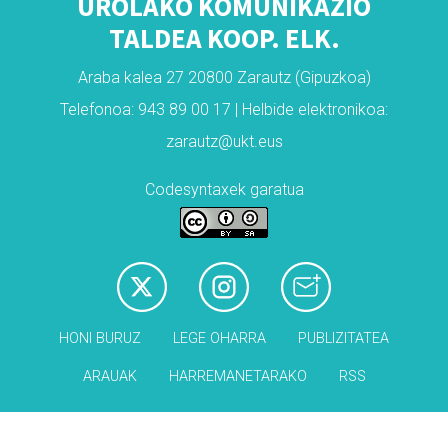
UROLAKO KOMUNIKAZIO
TALDEA KOOP. ELK.
Araba kalea 27 20800 Zarautz (Gipuzkoa)
Telefonoa: 943 89 00 17 | Helbide elektronikoa:
zarautz@ukt.eus
Codesyntaxek garatua
HONI BURUZ
LEGE OHARRA
PUBLIZITATEA
ARAUAK
HARREMANETARAKO
RSS
Babesleak