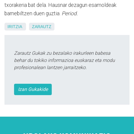
txorakeria bat dela. Hausnar dezagun esamoldeak
barnebiltzen duen guztia.
Period.
IRITZIA
ZARAUTZ
Zarautz Gukak zu bezalako irakurleen babesa
behar du tokiko informazioa euskaraz eta modu
profesionalean lantzen jarraitzeko.
Izan Gukakide