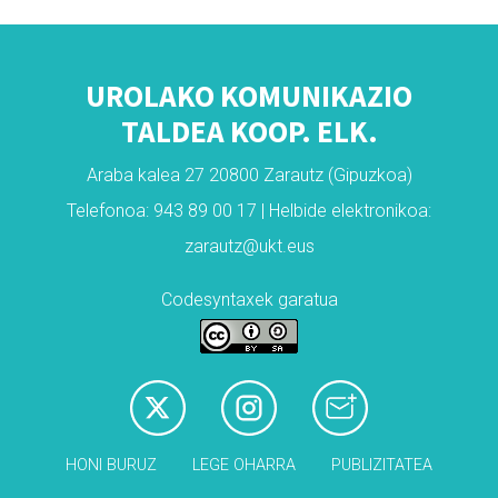
UROLAKO KOMUNIKAZIO
TALDEA KOOP. ELK.
Araba kalea 27 20800 Zarautz (Gipuzkoa)
Telefonoa: 943 89 00 17 | Helbide elektronikoa:
zarautz@ukt.eus
Codesyntaxek garatua
HONI BURUZ
LEGE OHARRA
PUBLIZITATEA