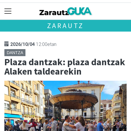
ZARAUTZ
2026/10/04
12:00etan
DANTZA
Plaza dantzak: plaza dantzak
Alaken taldearekin