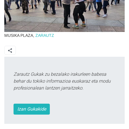
MUSIKA PLAZA,
ZARAUTZ
Zarautz Gukak zu bezalako irakurleen babesa
behar du tokiko informazioa euskaraz eta modu
profesionalean lantzen jarraitzeko.
Izan Gukakide