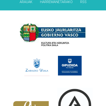
ARAUAK
HARREMANETARAKO
RSS
Babesleak