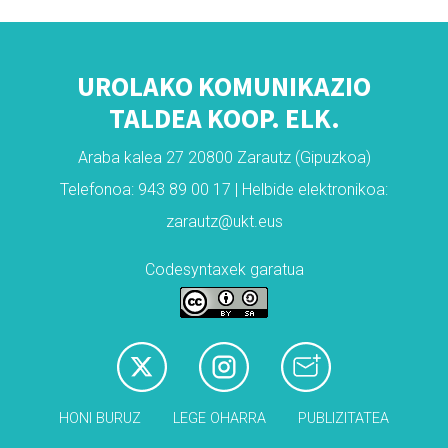
UROLAKO KOMUNIKAZIO
TALDEA KOOP. ELK.
Araba kalea 27 20800 Zarautz (Gipuzkoa)
Telefonoa: 943 89 00 17 | Helbide elektronikoa:
zarautz@ukt.eus
Codesyntaxek garatua
HONI BURUZ
LEGE OHARRA
PUBLIZITATEA