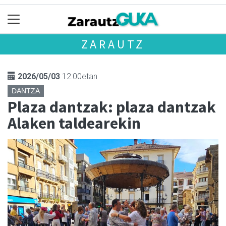
ZARAUTZ
2026/05/03
12:00etan
DANTZA
Plaza dantzak: plaza dantzak
Alaken taldearekin