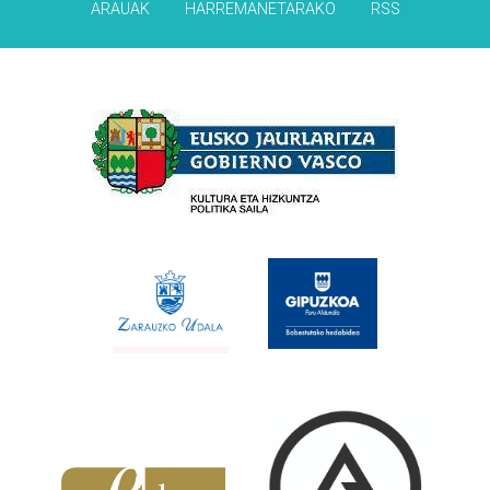
ARAUAK
HARREMANETARAKO
RSS
Babesleak