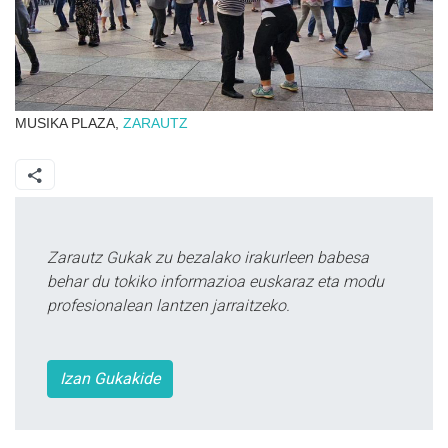
MUSIKA PLAZA,
ZARAUTZ
Zarautz Gukak zu bezalako irakurleen babesa
behar du tokiko informazioa euskaraz eta modu
profesionalean lantzen jarraitzeko.
Izan Gukakide