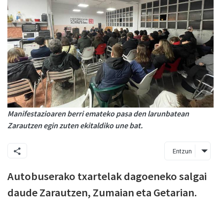
Manifestazioaren berri emateko pasa den larunbatean
Zarautzen egin zuten ekitaldiko une bat.
Entzun
Autobuserako txartelak dagoeneko salgai
daude Zarautzen, Zumaian eta Getarian.