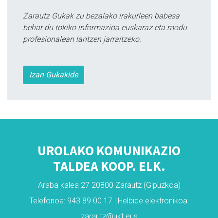
Zarautz Gukak zu bezalako irakurleen babesa
behar du tokiko informazioa euskaraz eta modu
profesionalean lantzen jarraitzeko.
Izan Gukakide
UROLAKO KOMUNIKAZIO
TALDEA KOOP. ELK.
Araba kalea 27 20800 Zarautz (Gipuzkoa)
Telefonoa: 943 89 00 17 | Helbide elektronikoa:
zarautz@ukt.eus