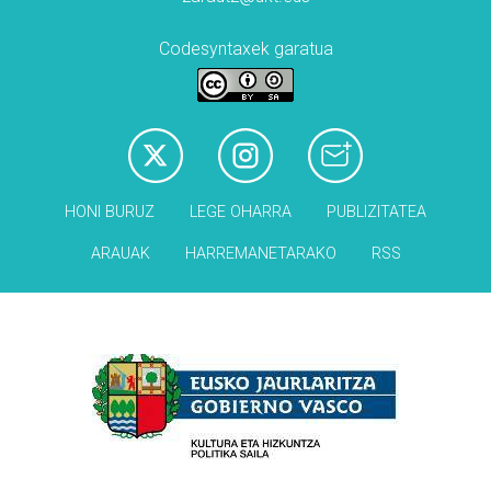
Codesyntaxek garatua
HONI BURUZ
LEGE OHARRA
PUBLIZITATEA
ARAUAK
HARREMANETARAKO
RSS
Babesleak