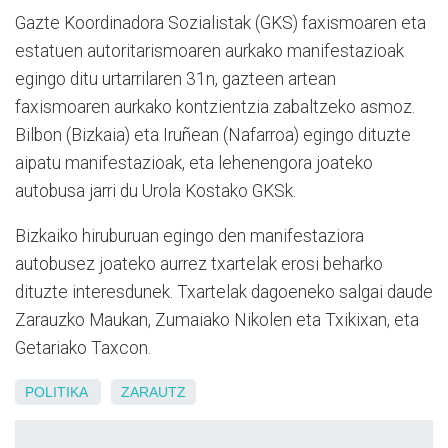
Gazte Koordinadora Sozialistak (GKS) faxismoaren eta
estatuen autoritarismoaren aurkako manifestazioak
egingo ditu urtarrilaren 31n, gazteen artean
faxismoaren aurkako kontzientzia zabaltzeko asmoz.
Bilbon (Bizkaia) eta Iruñean (Nafarroa) egingo dituzte
aipatu manifestazioak, eta lehenengora joateko
autobusa jarri du Urola Kostako GKSk.
Bizkaiko hiruburuan egingo den manifestaziora
autobusez joateko aurrez txartelak erosi beharko
dituzte interesdunek. Txartelak dagoeneko salgai daude
Zarauzko Maukan, Zumaiako Nikolen eta Txikixan, eta
Getariako Taxcon.
POLITIKA
ZARAUTZ