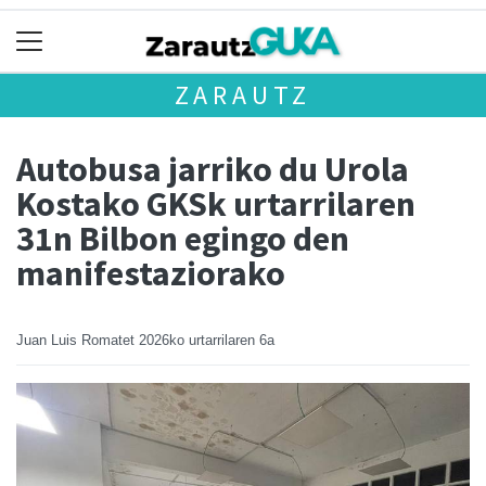
ZARAUTZ
Autobusa jarriko du Urola
Kostako GKSk urtarrilaren
31n Bilbon egingo den
manifestaziorako
Juan Luis Romatet
2026ko urtarrilaren 6a