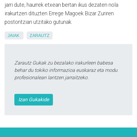
jarri dute, haurrek etxean bertan ikus dezaten nola
irakurtzen dituzten Errege Magoek Bizar Zuriren
postontzian utzitako gutunak.
JAIAK
ZARAUTZ
Zarautz Gukak zu bezalako irakurleen babesa
behar du tokiko informazioa euskaraz eta modu
profesionalean lantzen jarraitzeko.
Izan Gukakide