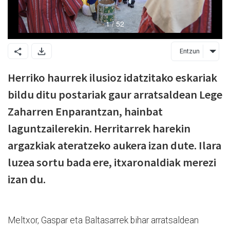
Entzun
Herriko haurrek ilusioz idatzitako eskariak
bildu ditu postariak gaur arratsaldean Lege
Zaharren Enparantzan, hainbat
laguntzailerekin. Herritarrek harekin
argazkiak ateratzeko aukera izan dute. Ilara
luzea sortu bada ere, itxaronaldiak merezi
izan du.
Meltxor, Gaspar eta Baltasarrek bihar arratsaldean