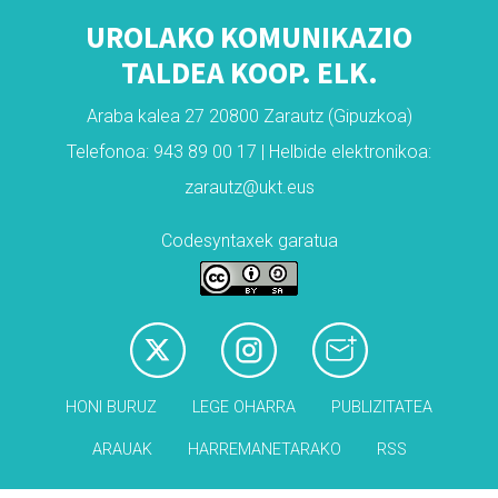
UROLAKO KOMUNIKAZIO
TALDEA KOOP. ELK.
Araba kalea 27 20800 Zarautz (Gipuzkoa)
Telefonoa: 943 89 00 17 | Helbide elektronikoa:
zarautz@ukt.eus
Codesyntaxek garatua
HONI BURUZ
LEGE OHARRA
PUBLIZITATEA
ARAUAK
HARREMANETARAKO
RSS