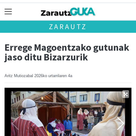
ZARAUTZ
Errege Magoentzako gutunak
jaso ditu Bizarzurik
Aritz Mutiozabal
2026ko urtarrilaren 4a