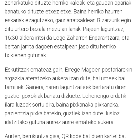
zeharkatuko dituzte herriko kaleak, eta gauean opariak
banatuko dituzte etxez etxe. Baina herriko haurren
eskariak ezagutzeko, gaur arratsaldean Bizarzurik egin
ditu urtero bezala mezulari lanak. Pajeen laguntzaz,
16:30 aldera iritsi da Lege Zaharren Enparantzara, eta
bertan jarrita dagoen estalpean jaso ditu herriko
txikienen gutunak.
Eskutitzak emateaz gain, Errege Magoen postariarekin
argazkia ateratzeko aukera izan dute, bai umeek bai
familiek. Gainera, haren laguntzaileek bertaratu diren
guztiei goxokiak banatu dizkiete. Lehenengo ordutik
ilara luzeak sortu dira, baina pixkanaka-pixkanaka,
pazientzia pixka batekin, guztiek izan dute ilusioz
idatzitako gutuna aurrez aurre emateko aukera.
Aurten, berrikuntza gisa, QR kode bat duen kartel bat