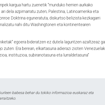
pek kargua hartu zuenetik "munduko herrien aurkako
 ari dela azpimarratu zuten; Palestina, Latinoamerika eta
onroe Doktrina eguneratuta, diskurtso belizista kezkagarri
rmalizatu nahi ditu Washingtonen eta kontinentearen
ketak" egoera bideratzen ez dutela laguntzen azaltzeaz ga
jo zuten. Era berean, elkartasuna adierazi zioten Venezuela
zioa, instituzioa, subiranotasuna eta lurraldetasuna"
kurleen babesa behar du tokiko informazioa euskaraz eta
rraitzeko.