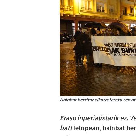
Hainbat herritar elkarretaratu zen a
Eraso inperialistarik ez. 
bat!
lelopean, hainbat her