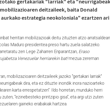
otako gertakariak "larriak" eta "neurrigabea
obilizazioaren deitzaileek, baita Donald
urkako estrategia neokoloniala" ezartzen ari
inbat herritan mobilizazioak deitu zituzten atzo arratsaldean
olas Maduro presidentea preso hartu zuela salatzeko.
lkarretaratu zen Lege Zaharren Enparantzan,
Eraso
rujabetza.Venezuelar herriarekin bat!
mezua zereman
n, mobilizazioaren deitzaileek jazoko "gertakari larriak"
 neurrigabeak dira, eta ez dituzte inondik inora nazioarteko
aren karta errespetatzen". Ildo horretan, munduko herri
 zuten, "ezinebesteko printzipio gisa", eta argi utzi zuten
nezuelaren gaineko erabakiak hartzea.