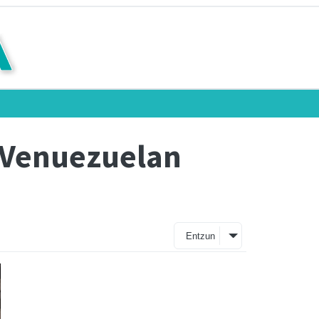
k Venuezuelan
Entzun