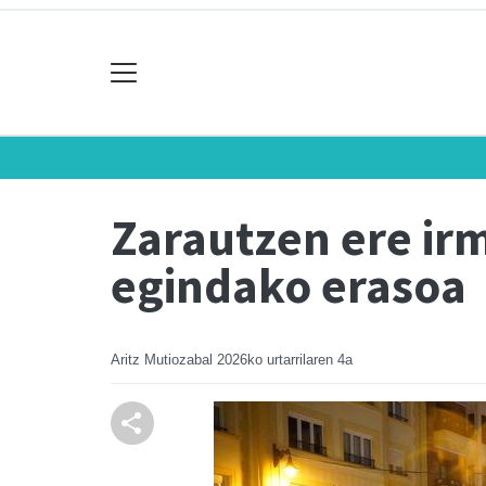
Zarautzen ere ir
egindako erasoa
Aritz Mutiozabal
2026ko urtarrilaren 4a