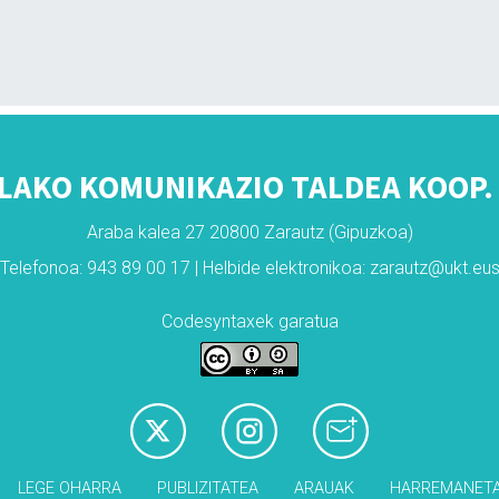
LAKO KOMUNIKAZIO TALDEA KOOP. 
Araba kalea 27 20800 Zarautz (Gipuzkoa)
Telefonoa: 943 89 00 17 | Helbide elektronikoa: zarautz@ukt.eu
Codesyntaxek garatua
LEGE OHARRA
PUBLIZITATEA
ARAUAK
HARREMANET