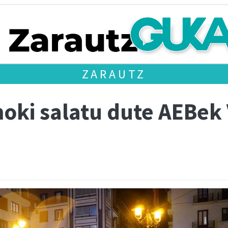
ZARAUTZ
moki salatu dute AEBe