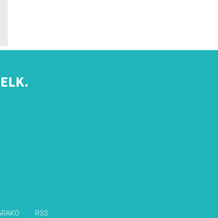
ELK.
s
ARAKO
RSS