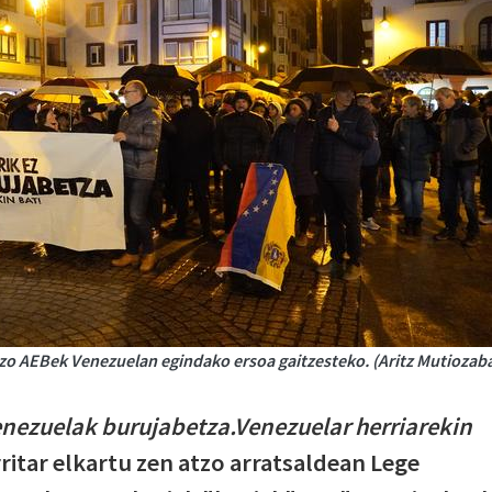
tzo AEBek Venezuelan egindako ersoa gaitzesteko. (Aritz Mutiozaba
Venezuelak burujabetza.Venezuelar herriarekin
ritar elkartu zen atzo arratsaldean Lege