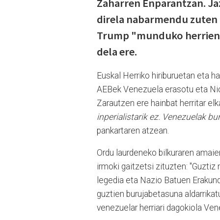
Zaharren Enparantzan. Jaz
direla nabarmendu zuten m
Trump "munduko herrien a
dela ere.
Euskal Herriko hiriburuetan eta ha
AEBek Venezuela erasotu eta Nic
Zarautzen ere hainbat herritar e
inperialistarik ez. Venezuelak bu
pankartaren atzean.
Ordu laurdeneko bilkuraren amaiera
irmoki gaitzetsi zituzten: "Guztiz
legedia eta Nazio Batuen Erakunde
guztien burujabetasuna aldarrikatu
venezuelar herriari dagokiola Ve