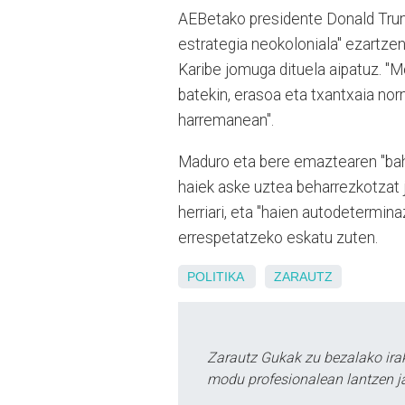
AEBetako presidente Donald Trum
estrategia neokoloniala" ezartzen
Karibe jomuga dituela aipatuz. "M
batekin, erasoa eta txantxaia no
harremanean".
Maduro eta bere emaztearen "bahi
haiek aske uztea beharrezkotzat 
herriari, eta "haien autodetermina
errespetatzeko eskatu zuten.
POLITIKA
ZARAUTZ
Zarautz Gukak zu bezalako ira
modu profesionalean lantzen ja