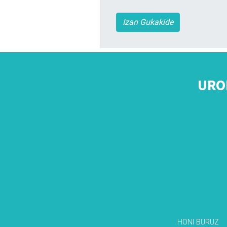
Izan Gukakide
URO
HONI BURUZ