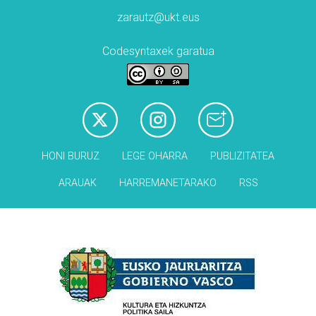
zarautz@ukt.eus
Codesyntaxek garatua
HONI BURUZ
LEGE OHARRA
PUBLIZITATEA
ARAUAK
HARREMANETARAKO
RSS
Babesleak