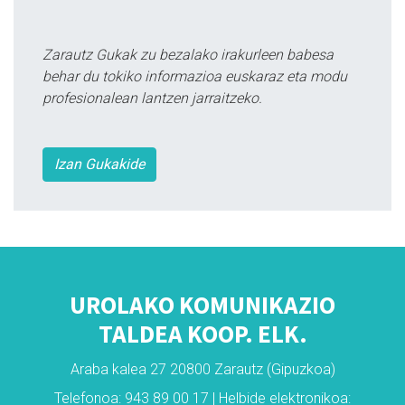
Zarautz Gukak zu bezalako irakurleen babesa
behar du tokiko informazioa euskaraz eta modu
profesionalean lantzen jarraitzeko.
Izan Gukakide
UROLAKO KOMUNIKAZIO
TALDEA KOOP. ELK.
Araba kalea 27 20800 Zarautz (Gipuzkoa)
Telefonoa: 943 89 00 17 | Helbide elektronikoa: