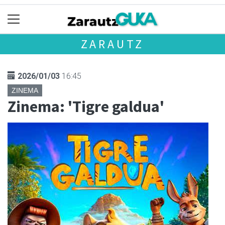
ZARAUTZ
2026/01/03
16:45
ZINEMA
Zinema: 'Tigre galdua'