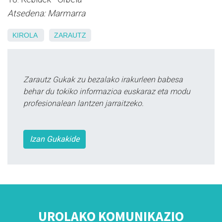
Atsedena: Marmarra
KIROLA
ZARAUTZ
Zarautz Gukak zu bezalako irakurleen babesa
behar du tokiko informazioa euskaraz eta modu
profesionalean lantzen jarraitzeko.
Izan Gukakide
UROLAKO KOMUNIKAZIO