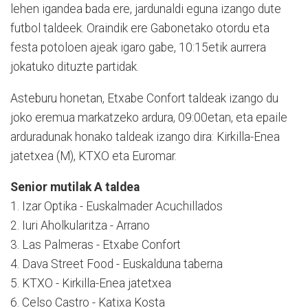
lehen igandea bada ere, jardunaldi eguna izango dute
futbol taldeek. Oraindik ere Gabonetako otordu eta
festa potoloen ajeak igaro gabe, 10:15etik aurrera
jokatuko dituzte partidak.
Asteburu honetan, Etxabe Confort taldeak izango du
joko eremua markatzeko ardura, 09:00etan, eta epaile
arduradunak honako taldeak izango dira: Kirkilla-Enea
jatetxea (M), KTXO eta Euromar.
Senior mutilak A taldea
1. Izar Optika - Euskalmader Acuchillados
2. Iuri Aholkularitza - Arrano
3. Las Palmeras - Etxabe Confort
4. Dava Street Food - Euskalduna taberna
5. KTXO - Kirkilla-Enea jatetxea
6. Celso Castro - Katixa Kosta