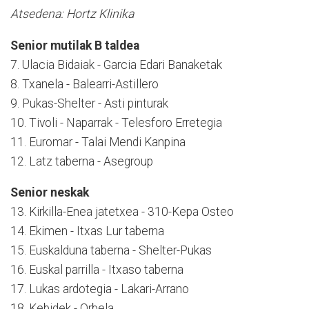
Atsedena: Hortz Klinika
Senior mutilak B taldea
7. Ulacia Bidaiak - Garcia Edari Banaketak
8. Txanela - Balearri-Astillero
9. Pukas-Shelter - Asti pinturak
10. Tivoli - Naparrak - Telesforo Erretegia
11. Euromar - Talai Mendi Kanpina
12. Latz taberna - Asegroup
Senior neskak
13. Kirkilla-Enea jatetxea - 310-Kepa Osteo
14. Ekimen - Itxas Lur taberna
15. Euskalduna taberna - Shelter-Pukas
16. Euskal parrilla - Itxaso taberna
17. Lukas ardotegia - Lakari-Arrano
18. Kebidek - Orbela