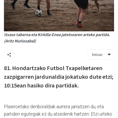
Itxaso taberna eta Kirkilla-Enea jatetxearen arteko partida.
(Aritz Mutiozabal)
Entzun
81. Hondartzako Futbol Txapelketaren
zazpigarren jardunaldia jokatuko dute etzi;
10:15ean hasiko dira partidak.
Plaieroetako denboraldiak aurrera jarraitzen du, eta
partiden egutegiak ez du atsedenik hartzen. Etzi urteko