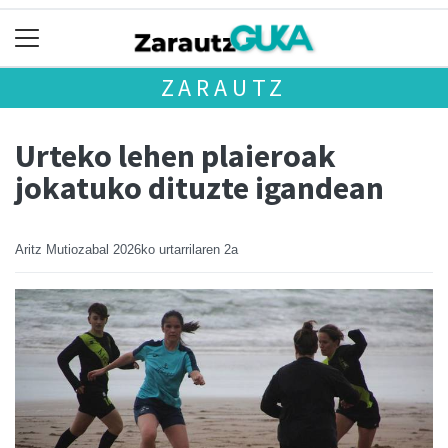
ZARAUTZ
Urteko lehen plaieroak
jokatuko dituzte igandean
Aritz Mutiozabal
2026ko urtarrilaren 2a