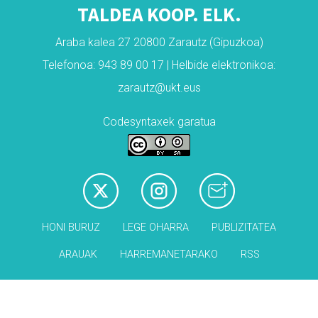
TALDEA KOOP. ELK.
Araba kalea 27 20800 Zarautz (Gipuzkoa)
Telefonoa: 943 89 00 17 | Helbide elektronikoa:
zarautz@ukt.eus
Codesyntaxek garatua
HONI BURUZ
LEGE OHARRA
PUBLIZITATEA
ARAUAK
HARREMANETARAKO
RSS
Babesleak