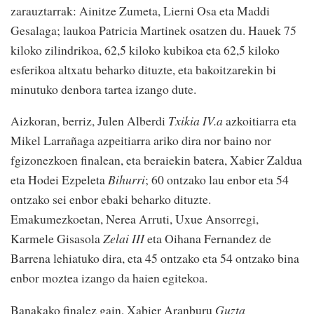
zarauztarrak: Ainitze Zumeta, Lierni Osa eta Maddi
Gesalaga; laukoa Patricia Martinek osatzen du. Hauek 75
kiloko zilindrikoa, 62,5 kiloko kubikoa eta 62,5 kiloko
esferikoa altxatu beharko dituzte, eta bakoitzarekin bi
minutuko denbora tartea izango dute.
Aizkoran, berriz, Julen Alberdi
Txikia IV.a
azkoitiarra eta
Mikel Larrañaga azpeitiarra ariko dira nor baino nor
fgizonezkoen finalean, eta beraiekin batera, Xabier Zaldua
eta Hodei Ezpeleta
Bihurri
; 60 ontzako lau enbor eta 54
ontzako sei enbor ebaki beharko dituzte.
Emakumezkoetan, Nerea Arruti, Uxue Ansorregi,
Karmele Gisasola
Zelai III
eta Oihana Fernandez de
Barrena lehiatuko dira, eta 45 ontzako eta 54 ontzako bina
enbor moztea izango da haien egitekoa.
Banakako finalez gain, Xabier Aranburu
Guzta