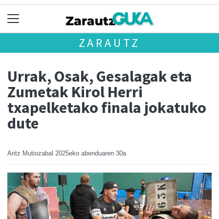
ZARAUTZ
Urrak, Osak, Gesalagak eta
Zumetak Kirol Herri
txapelketako finala jokatuko
dute
Aritz Mutiozabal
2025eko abenduaren 30a