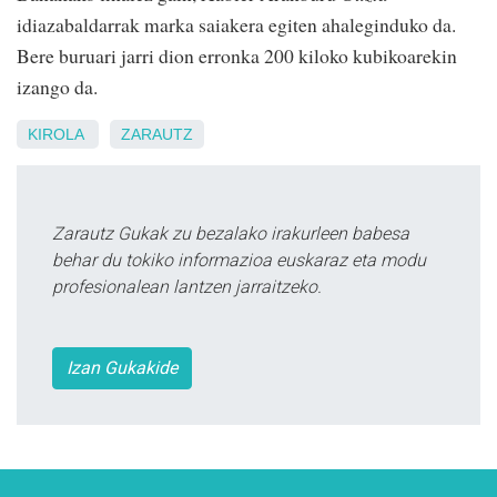
idiazabaldarrak marka saiakera egiten ahaleginduko da.
Bere buruari jarri dion erronka 200 kiloko kubikoarekin
izango da.
KIROLA
ZARAUTZ
Zarautz Gukak zu bezalako irakurleen babesa
behar du tokiko informazioa euskaraz eta modu
profesionalean lantzen jarraitzeko.
Izan Gukakide