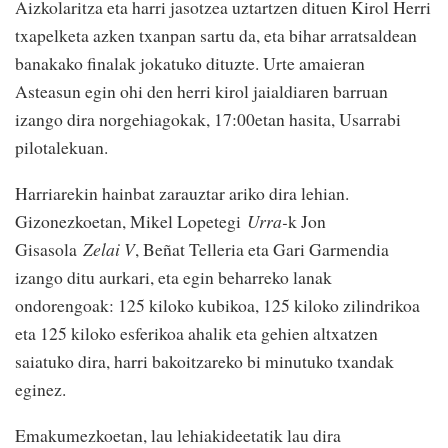
Aizkolaritza eta harri jasotzea uztartzen dituen Kirol Herri
txapelketa azken txanpan sartu da, eta bihar arratsaldean
banakako finalak jokatuko dituzte. Urte amaieran
Asteasun egin ohi den herri kirol jaialdiaren barruan
izango dira norgehiagokak, 17:00etan hasita, Usarrabi
pilotalekuan.
Harriarekin hainbat zarauztar ariko dira lehian.
Gizonezkoetan, Mikel Lopetegi
Urra-
k Jon
Gisasola
Zelai V
, Beñat Telleria eta Gari Garmendia
izango ditu aurkari, eta egin beharreko lanak
ondorengoak: 125 kiloko kubikoa, 125 kiloko zilindrikoa
eta 125 kiloko esferikoa ahalik eta gehien altxatzen
saiatuko dira, harri bakoitzareko bi minutuko txandak
eginez.
Emakumezkoetan, lau lehiakideetatik lau dira