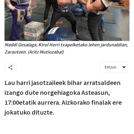
Maddi Gesalaga, Kirol Herri txapelketako lehen jardunaldian,
Zarautzen. (Aritz Mutiozabal)
Entzun
Lau harri jasotzaileek bihar arratsaldeen
izango dute norgehiagoka Asteasun,
17:00etatik aurrera. Aizkorako finalak ere
jokatuko dituzte.